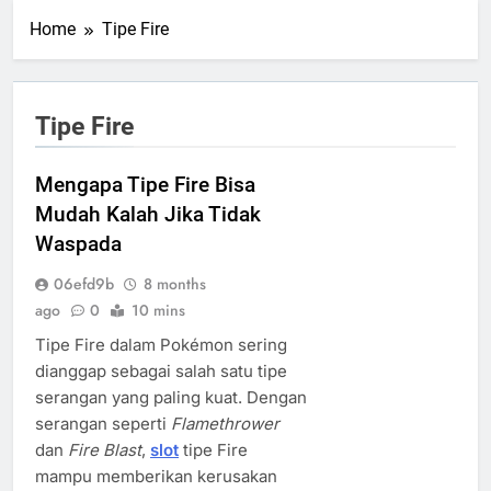
Home
Tipe Fire
Tipe Fire
Mengapa Tipe Fire Bisa
Mudah Kalah Jika Tidak
Waspada
06efd9b
8 months
ago
0
10 mins
Tipe Fire dalam Pokémon sering
dianggap sebagai salah satu tipe
serangan yang paling kuat. Dengan
serangan seperti
Flamethrower
dan
Fire Blast
,
slot
tipe Fire
mampu memberikan kerusakan