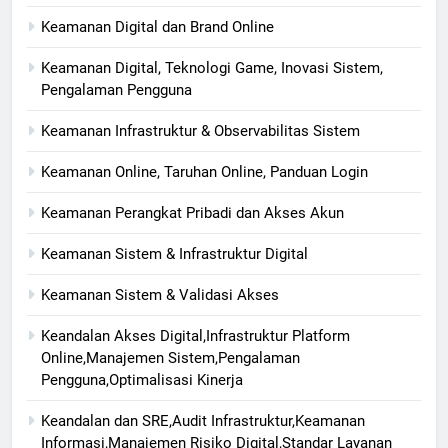
Keamanan Digital dan Brand Online
Keamanan Digital, Teknologi Game, Inovasi Sistem,
Pengalaman Pengguna
Keamanan Infrastruktur & Observabilitas Sistem
Keamanan Online, Taruhan Online, Panduan Login
Keamanan Perangkat Pribadi dan Akses Akun
Keamanan Sistem & Infrastruktur Digital
Keamanan Sistem & Validasi Akses
Keandalan Akses Digital,Infrastruktur Platform
Online,Manajemen Sistem,Pengalaman
Pengguna,Optimalisasi Kinerja
Keandalan dan SRE,Audit Infrastruktur,Keamanan
Informasi,Manajemen Risiko Digital,Standar Layanan