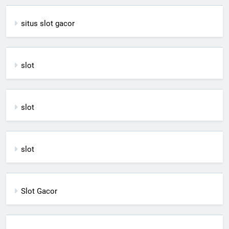
situs slot gacor
slot
slot
slot
Slot Gacor