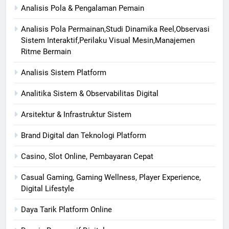
Analisis Pola & Pengalaman Pemain
Analisis Pola Permainan,Studi Dinamika Reel,Observasi
Sistem Interaktif,Perilaku Visual Mesin,Manajemen
Ritme Bermain
Analisis Sistem Platform
Analitika Sistem & Observabilitas Digital
Arsitektur & Infrastruktur Sistem
Brand Digital dan Teknologi Platform
Casino, Slot Online, Pembayaran Cepat
Casual Gaming, Gaming Wellness, Player Experience,
Digital Lifestyle
Daya Tarik Platform Online