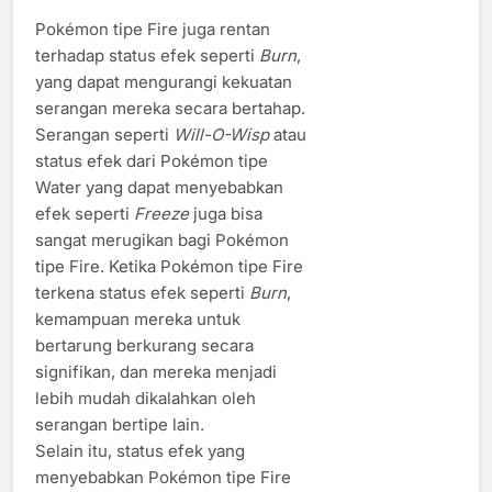
Pokémon tipe Fire juga rentan
terhadap status efek seperti
Burn
,
yang dapat mengurangi kekuatan
serangan mereka secara bertahap.
Serangan seperti
Will-O-Wisp
atau
status efek dari Pokémon tipe
Water yang dapat menyebabkan
efek seperti
Freeze
juga bisa
sangat merugikan bagi Pokémon
tipe Fire. Ketika Pokémon tipe Fire
terkena status efek seperti
Burn
,
kemampuan mereka untuk
bertarung berkurang secara
signifikan, dan mereka menjadi
lebih mudah dikalahkan oleh
serangan bertipe lain.
Selain itu, status efek yang
menyebabkan Pokémon tipe Fire