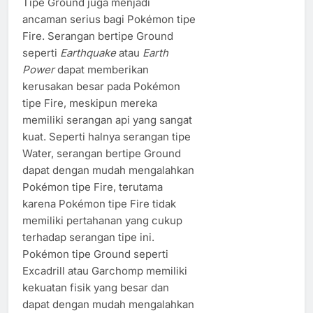
Tipe Ground juga menjadi
ancaman serius bagi Pokémon tipe
Fire. Serangan bertipe Ground
seperti
Earthquake
atau
Earth
Power
dapat memberikan
kerusakan besar pada Pokémon
tipe Fire, meskipun mereka
memiliki serangan api yang sangat
kuat. Seperti halnya serangan tipe
Water, serangan bertipe Ground
dapat dengan mudah mengalahkan
Pokémon tipe Fire, terutama
karena Pokémon tipe Fire tidak
memiliki pertahanan yang cukup
terhadap serangan tipe ini.
Pokémon tipe Ground seperti
Excadrill atau Garchomp memiliki
kekuatan fisik yang besar dan
dapat dengan mudah mengalahkan