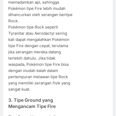
memadamkan api, sehingga
Pokémon tipe Fire lebih mudah
dihancurkan oleh serangan bertipe
Rock.
Pokémon tipe Rock seperti
Tyranitar atau Aerodactyl sering
kali dapat mengalahkan Pokémon
tipe Fire dengan cepat, terutama
jika serangan mereka datang
terlebih dahulu. Jika tidak
waspada, Pokémon tipe Fire bisa
dengan mudah kalah dalam
pertempuran melawan tipe Rock
yang memiliki serangan fisik yang
sangat kuat.
3.
Tipe Ground yang
Mengancam Tipe Fire