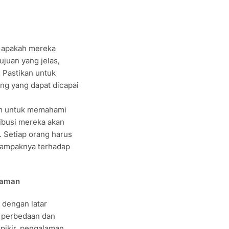
a apakah mereka
ujuan yang jelas,
 Pastikan untuk
ng yang dapat dicapai
im untuk memahami
ibusi mereka akan
 Setiap orang harus
dampaknya terhadap
gaman
u dengan latar
 perbedaan dan
ikir, pengalaman,