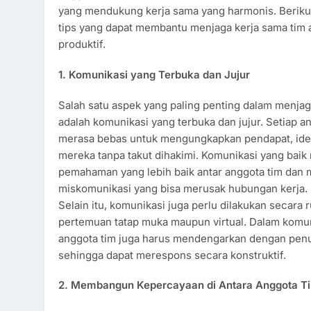
yang mendukung kerja sama yang harmonis. Beriku
tips yang dapat membantu menjaga kerja sama tim a
produktif.
1.
Komunikasi yang Terbuka dan Jujur
Salah satu aspek yang paling penting dalam menjag
adalah komunikasi yang terbuka dan jujur. Setiap a
merasa bebas untuk mengungkapkan pendapat, ide
mereka tanpa takut dihakimi. Komunikasi yang baik 
pemahaman yang lebih baik antar anggota tim da
miskomunikasi yang bisa merusak hubungan kerja.
Selain itu, komunikasi juga perlu dilakukan secara r
pertemuan tatap muka maupun virtual. Dalam komuni
anggota tim juga harus mendengarkan dengan penu
sehingga dapat merespons secara konstruktif.
2.
Membangun Kepercayaan di Antara Anggota T