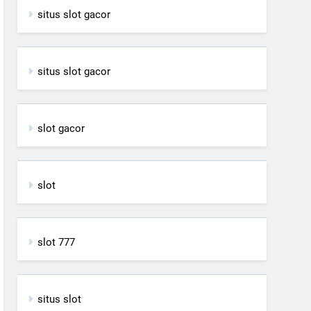
situs slot gacor
situs slot gacor
slot gacor
slot
slot 777
situs slot