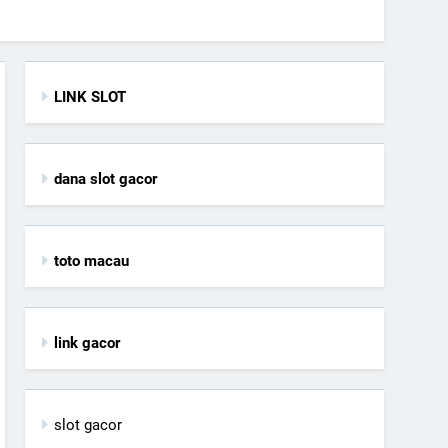
LINK SLOT
dana slot gacor
toto macau
link gacor
slot gacor