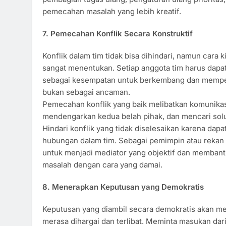
pemecahan masalah yang lebih kreatif.
7.
Pemecahan Konflik Secara Konstruktif
Konflik dalam tim tidak bisa dihindari, namun cara
sangat menentukan. Setiap anggota tim harus dap
sebagai kesempatan untuk berkembang dan memper
bukan sebagai ancaman.
Pemecahan konflik yang baik melibatkan komunikas
mendengarkan kedua belah pihak, dan mencari solu
Hindari konflik yang tidak diselesaikan karena dap
hubungan dalam tim. Sebagai pemimpin atau rekan s
untuk menjadi mediator yang objektif dan memban
masalah dengan cara yang damai.
8.
Menerapkan Keputusan yang Demokratis
Keputusan yang diambil secara demokratis akan m
merasa dihargai dan terlibat. Meminta masukan dar