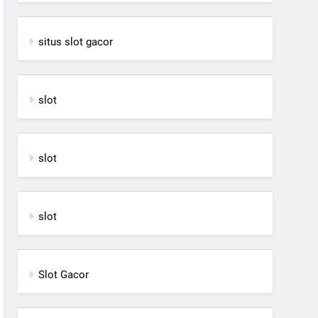
situs slot gacor
slot
slot
slot
Slot Gacor