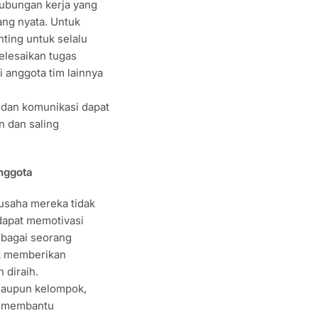
hubungan kerja yang
ang nyata. Untuk
ting untuk selalu
elesaikan tugas
i anggota tim lainnya
n dan komunikasi dapat
 dan saling
nggota
 usaha mereka tidak
 dapat memotivasi
ebagai seorang
uk memberikan
 diraih.
 maupun kelompok,
n membantu