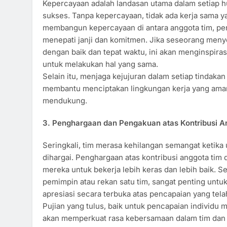
Kepercayaan adalah landasan utama dalam setiap 
sukses. Tanpa kepercayaan, tidak ada kerja sama y
membangun kepercayaan di antara anggota tim, pen
menepati janji dan komitmen. Jika seseorang meny
dengan baik dan tepat waktu, ini akan menginspiras
untuk melakukan hal yang sama.
Selain itu, menjaga kejujuran dalam setiap tindaka
membantu menciptakan lingkungan kerja yang aman
mendukung.
3.
Penghargaan dan Pengakuan atas Kontribusi A
Seringkali, tim merasa kehilangan semangat ketika
dihargai. Penghargaan atas kontribusi anggota tim
mereka untuk bekerja lebih keras dan lebih baik. S
pemimpin atau rekan satu tim, sangat penting unt
apresiasi secara terbuka atas pencapaian yang telah
Pujian yang tulus, baik untuk pencapaian individu
akan memperkuat rasa kebersamaan dalam tim da