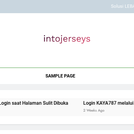
Solusi LEB
Login KAYA787 melalui Brows
KAYA787 Login dengan Dukungan
Panduan EDWINSLOT Lo
o Jerseys
Solusi LEB
ersey Olahraga Berkualitas Dan Merchandise Favorit Anda Di I
Login KAYA787 melalui Brows
SAMPLE PAGE
KAYA787 Login dengan Dukungan
alaman Sulit Dibuka
Login KAYA787 melalui Browser Te
2 Weeks Ago