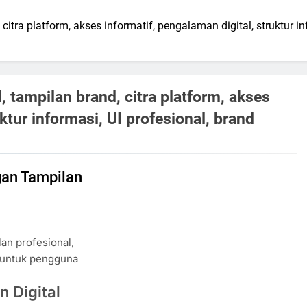
 citra platform, akses informatif, pengalaman digital, struktur i
, tampilan brand, citra platform, akses
ktur informasi, UI profesional, brand
gan Tampilan
lan profesional,
n untuk pengguna
 Digital