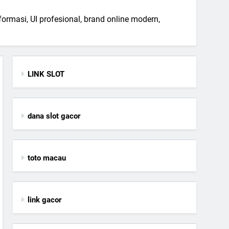
nformasi, UI profesional, brand online modern,
LINK SLOT
dana slot gacor
toto macau
link gacor