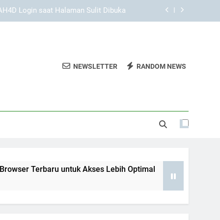
AH4D Login saat Halaman Sulit Dibuka
er Terbaru untuk Akses Lebih Optimal
 Akses untuk Sistem Operasi Berbeda
NEWSLETTER
RANDOM NEWS
gin agar Proses Masuk Lebih Efisien
AH4D Login saat Halaman Sulit Dibuka
nto Jerseys.
er Terbaru untuk Akses Lebih Optimal
 Akses untuk Sistem Operasi Berbeda
baru untuk Akses Lebih Optimal
KAYA787 Login dengan 
3 Weeks Ago