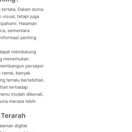
 tertata. Dalam dunia
 visual, tetapi juga
dipahami. Halaman
ca, sementara
nformasi penting
l dapat mendukung
ang menemukan
h membangun persepsi
u ramai, banyak
g terlalu berlebihan.
tian terhadap
menu mudah dikenali,
guna merasa lebih
 Terarah
laman digital.