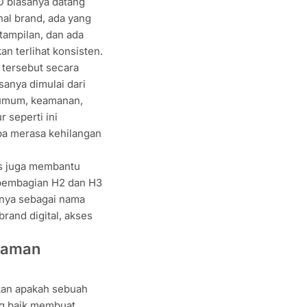
D biasanya datang
al brand, ada yang
tampilan, dan ada
n terlihat konsisten.
tersebut secara
sanya dimulai dari
 umum, keamanan,
 seperti ini
a merasa kehilangan
is juga membantu
 pembagian H2 dan H3
anya sebagai nama
rand digital, akses
laman
kan apakah sebuah
ang baik membuat