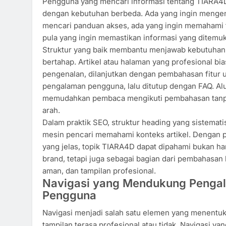
Pengguna yang mencari informasi tentang TIARA4
dengan kebutuhan berbeda. Ada yang ingin mengen
mencari panduan akses, ada yang ingin memahami 
pula yang ingin memastikan informasi yang ditemuka
Struktur yang baik membantu menjawab kebutuhan 
bertahap. Artikel atau halaman yang profesional bia
pengenalan, dilanjutkan dengan pembahasan fitur
pengalaman pengguna, lalu ditutup dengan FAQ. Alur
memudahkan pembaca mengikuti pembahasan tanp
arah.
Dalam praktik SEO, struktur heading yang sistemat
mesin pencari memahami konteks artikel. Dengan
yang jelas, topik TIARA4D dapat dipahami bukan h
brand, tetapi juga sebagai bagian dari pembahasan b
aman, dan tampilan profesional.
Navigasi yang Mendukung Penga
Pengguna
Navigasi menjadi salah satu elemen yang menentu
tampilan terasa profesional atau tidak. Navigasi y