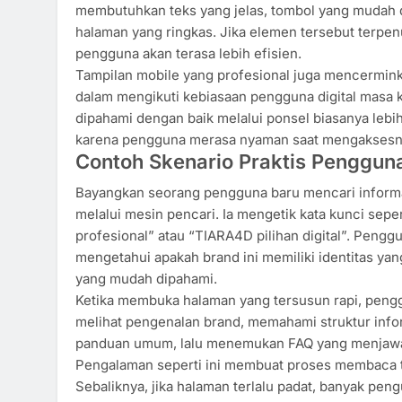
membutuhkan teks yang jelas, tombol yang mudah di
halaman yang ringkas. Jika elemen tersebut terpe
pengguna akan terasa lebih efisien.
Tampilan mobile yang profesional juga mencermin
dalam mengikuti kebiasaan pengguna digital masa k
dipahami dengan baik melalui ponsel biasanya lebi
karena pengguna merasa nyaman saat mengaksesn
Contoh Skenario Praktis Penggun
Bayangkan seorang pengguna baru mencari inform
melalui mesin pencari. Ia mengetik kata kunci sepe
profesional” atau “TIARA4D pilihan digital”. Penggu
mengetahui apakah brand ini memiliki identitas yan
yang mudah dipahami.
Ketika membuka halaman yang tersusun rapi, peng
melihat pengenalan brand, memahami struktur inf
panduan umum, lalu menemukan FAQ yang menjawa
Pengalaman seperti ini membuat proses membaca t
Sebaliknya, jika halaman terlalu padat, banyak peng