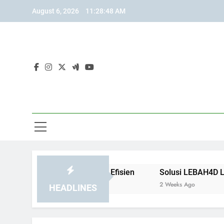
Skip
August 6, 2026
11:28:49 AM
to
content
Int
Dapatkan J
Proses Masuk Lebih Efisien
Solusi LEBAH4D Login saa
2 Weeks Ago
HEADLINES