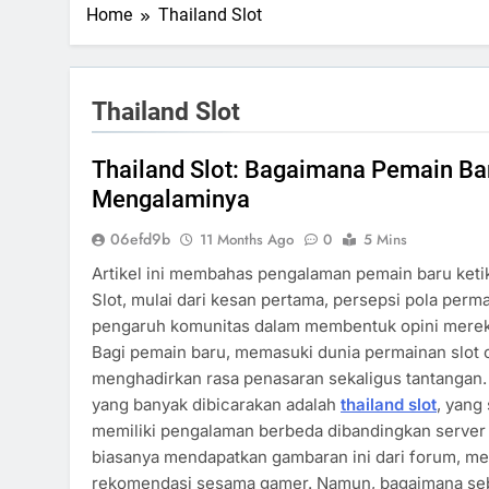
Home
Thailand Slot
Thailand Slot
Thailand Slot: Bagaimana Pemain Ba
Mengalaminya
06efd9b
11 Months Ago
0
5 Mins
Artikel ini membahas pengalaman pemain baru ket
Slot, mulai dari kesan pertama, persepsi pola perm
pengaruh komunitas dalam membentuk opini merek
Bagi pemain baru, memasuki dunia permainan slot on
menghadirkan rasa penasaran sekaligus tantangan.
yang banyak dibicarakan adalah
thailand slot
, yang
memiliki pengalaman berbeda dibandingkan server 
biasanya mendapatkan gambaran ini dari forum, med
rekomendasi sesama gamer. Namun, bagaimana se