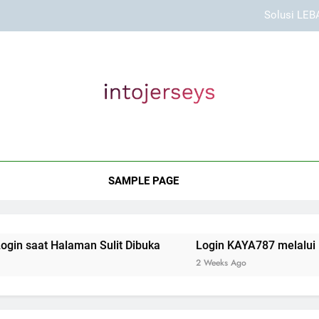
Solusi LEB
Login KAYA787 melalui Brows
KAYA787 Login dengan Dukungan
Panduan EDWINSLOT Lo
o Jerseys
Solusi LEB
ersey Olahraga Berkualitas Dan Merchandise Favorit Anda Di I
Login KAYA787 melalui Brows
SAMPLE PAGE
KAYA787 Login dengan Dukungan
t Halaman Sulit Dibuka
Login KAYA787 melalui Browser 
2 Weeks Ago