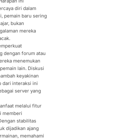
 Harapan ini
rcaya diri dalam
si, pemain baru sering
ajar, bukan
engalaman mereka
acak.
memperkuat
g dengan forum atau
h mereka menemukan
pemain lain. Diskusi
nambah keyakinan
ari interaksi ini
ebagai server yang
nfaat melalui fitur
ni memberi
engan stabilitas
uk dijadikan ajang
 permainan, memahami