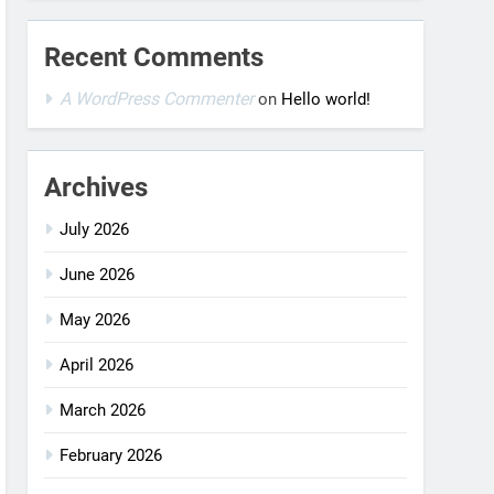
Recent Comments
A WordPress Commenter
on
Hello world!
Archives
July 2026
June 2026
May 2026
April 2026
March 2026
February 2026