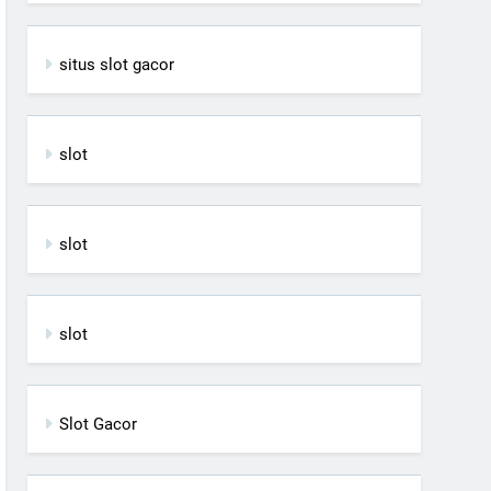
situs slot gacor
slot
slot
slot
Slot Gacor