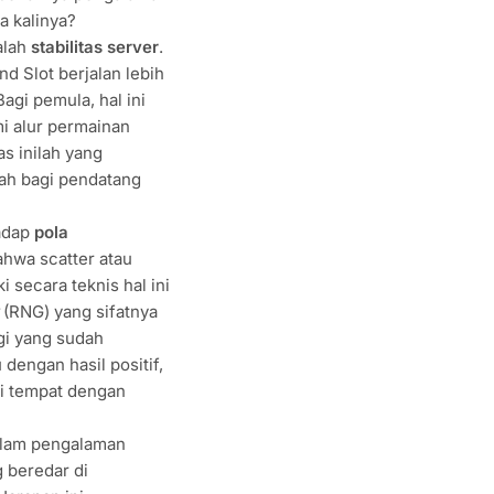
a kalinya?
alah
stabilitas server
.
d Slot berjalan lebih
agi pemula, hal ini
i alur permainan
as inilah yang
ah bagi pendatang
hadap
pola
ahwa scatter atau
 secara teknis hal ini
(RNG) yang sifatnya
ggi yang sudah
dengan hasil positif,
ai tempat dengan
alam pengalaman
 beredar di