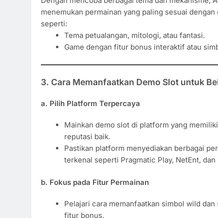
Dengan mencoba berbagai tema dan mekanisme, A
menemukan permainan yang paling sesuai dengan 
seperti:
Tema petualangan, mitologi, atau fantasi.
Game dengan fitur bonus interaktif atau sim
3. Cara Memanfaatkan Demo Slot untuk Bel
a. Pilih Platform Terpercaya
Mainkan demo slot di platform yang memiliki
reputasi baik.
Pastikan platform menyediakan berbagai per
terkenal seperti Pragmatic Play, NetEnt, da
b. Fokus pada Fitur Permainan
Pelajari cara memanfaatkan simbol wild dan
fitur bonus.