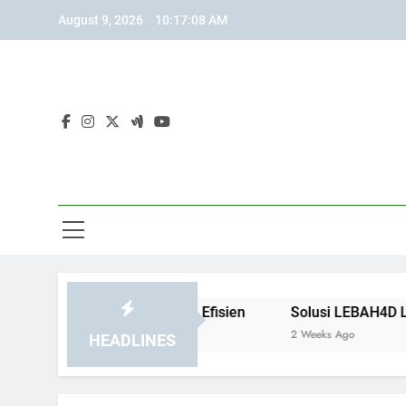
Skip
August 9, 2026
10:17:09 AM
to
content
Int
Dapatkan J
ses Masuk Lebih Efisien
Solusi LEBAH4D Login saat Ha
2 Weeks Ago
HEADLINES