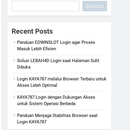
SEARCH
Recent Posts
Panduan EDWINSLOT Login agar Proses
Masuk Lebih Efisien
Solusi LEBAH4D Login saat Halaman Sulit
Dibuka
Login KAYA787 melalui Browser Terbaru untuk
Akses Lebih Optimal
KAYA787 Login dengan Dukungan Akses
untuk Sistem Operasi Berbeda
Panduan Menjaga Stabilitas Browser saat
Login KAYA787