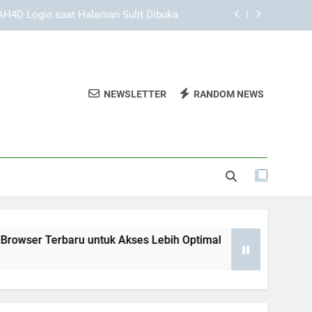
AH4D Login saat Halaman Sulit Dibuka
er Terbaru untuk Akses Lebih Optimal
 Akses untuk Sistem Operasi Berbeda
NEWSLETTER
RANDOM NEWS
gin agar Proses Masuk Lebih Efisien
AH4D Login saat Halaman Sulit Dibuka
nto Jerseys.
er Terbaru untuk Akses Lebih Optimal
 Akses untuk Sistem Operasi Berbeda
baru untuk Akses Lebih Optimal
KAYA787 Login dengan 
3 Weeks Ago