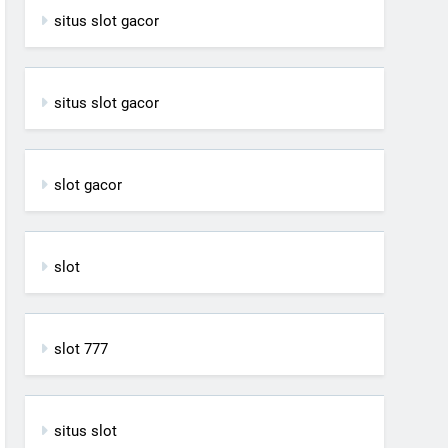
situs slot gacor
situs slot gacor
slot gacor
slot
slot 777
situs slot