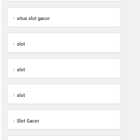
situs slot gacor
slot
slot
slot
Slot Gacor