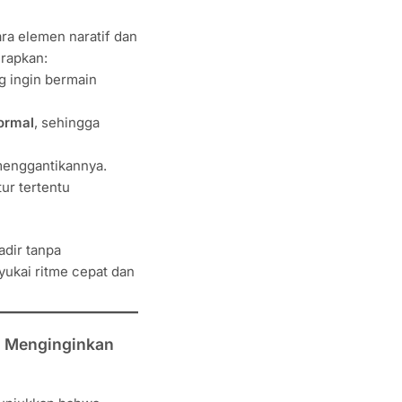
a elemen naratif dan
erapkan:
g ingin bermain
ormal
, sehingga
menggantikannya.
ur tertentu
adir tanpa
ukai ritme cepat dan
n Menginginkan