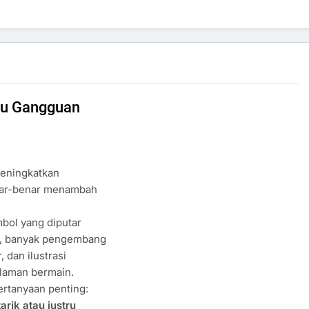
tau Gangguan
 meningkatkan
nar-benar menambah
mbol yang diputar
e, banyak pengembang
, dan ilustrasi
laman bermain.
ertanyaan penting:
rik atau justru