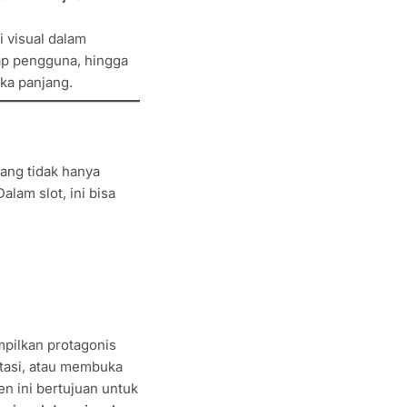
i visual dalam
dap pengguna, hingga
gka panjang.
ang tidak hanya
alam slot, ini bisa
pilkan protagonis
ntasi, atau membuka
n ini bertujuan untuk