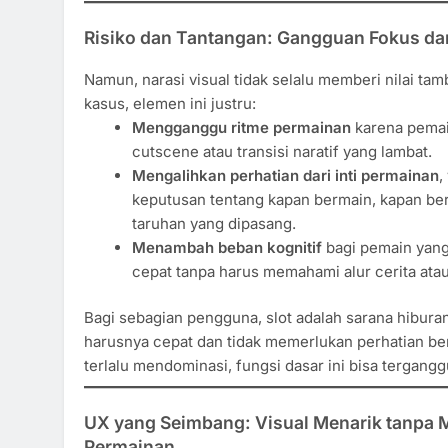
Risiko dan Tantangan: Gangguan Fokus da
Namun, narasi visual tidak selalu memberi nilai ta
kasus, elemen ini justru:
Mengganggu ritme permainan
karena pema
cutscene atau transisi naratif yang lambat.
Mengalihkan perhatian dari inti permainan
,
keputusan tentang kapan bermain, kapan ber
taruhan yang dipasang.
Menambah beban kognitif
bagi pemain yang
cepat tanpa harus memahami alur cerita atau
Bagi sebagian pengguna, slot adalah sarana hibura
harusnya cepat dan tidak memerlukan perhatian berl
terlalu mendominasi, fungsi dasar ini bisa tergangg
UX yang Seimbang: Visual Menarik tanpa 
Permainan