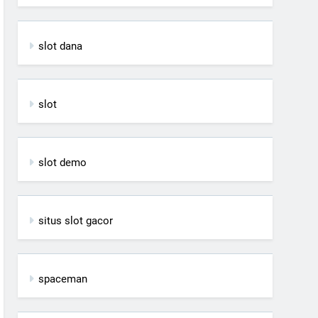
slot dana
slot
slot demo
situs slot gacor
spaceman