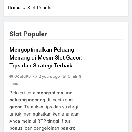
Home
Slot Populer
Slot Populer
Mengoptimalkan Peluang
Menang di Mesin Slot Gacor:
Tips dan Strategi Terbaik
06efd9b
2 years ago
0
8
mins
Pelajari cara
mengoptimalkan
peluang menang
di mesin
slot
gacor
. Temukan tips dan strategi
untuk meningkatkan kemenangan
Anda melalui
RTP tinggi
,
fitur
bonus
, dan pengelolaan
bankroll