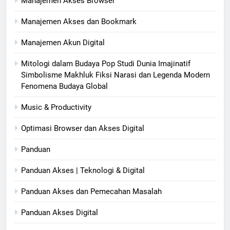
Manajemen Akses Browser
Manajemen Akses dan Bookmark
Manajemen Akun Digital
Mitologi dalam Budaya Pop Studi Dunia Imajinatif
Simbolisme Makhluk Fiksi Narasi dan Legenda Modern
Fenomena Budaya Global
Music & Productivity
Optimasi Browser dan Akses Digital
Panduan
Panduan Akses | Teknologi & Digital
Panduan Akses dan Pemecahan Masalah
Panduan Akses Digital