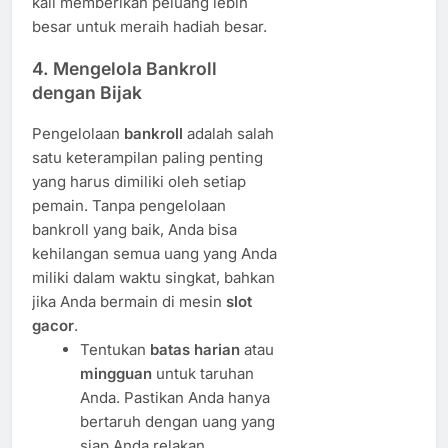
kali memberikan peluang lebih
besar untuk meraih hadiah besar.
4.
Mengelola Bankroll
dengan Bijak
Pengelolaan
bankroll
adalah salah
satu keterampilan paling penting
yang harus dimiliki oleh setiap
pemain. Tanpa pengelolaan
bankroll yang baik, Anda bisa
kehilangan semua uang yang Anda
miliki dalam waktu singkat, bahkan
jika Anda bermain di mesin
slot
gacor
.
Tentukan
batas harian
atau
mingguan
untuk taruhan
Anda. Pastikan Anda hanya
bertaruh dengan uang yang
siap Anda relakan.