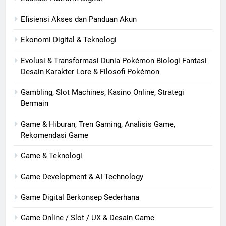
Efisiensi Akses dan Panduan Akun
Ekonomi Digital & Teknologi
Evolusi & Transformasi Dunia Pokémon Biologi Fantasi
Desain Karakter Lore & Filosofi Pokémon
Gambling, Slot Machines, Kasino Online, Strategi
Bermain
Game & Hiburan, Tren Gaming, Analisis Game,
Rekomendasi Game
Game & Teknologi
Game Development & AI Technology
Game Digital Berkonsep Sederhana
Game Online / Slot / UX & Desain Game