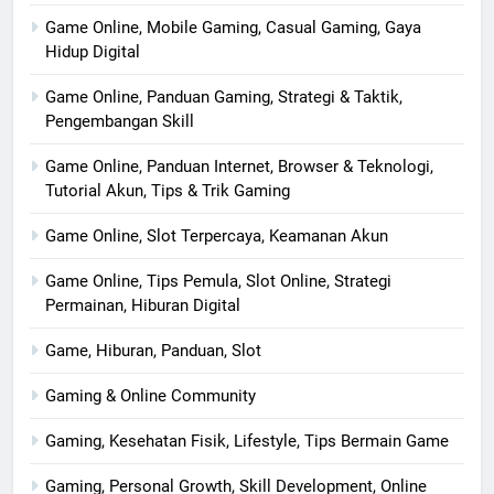
Game Online, Mobile Gaming, Casual Gaming, Gaya
Hidup Digital
Game Online, Panduan Gaming, Strategi & Taktik,
Pengembangan Skill
Game Online, Panduan Internet, Browser & Teknologi,
Tutorial Akun, Tips & Trik Gaming
Game Online, Slot Terpercaya, Keamanan Akun
Game Online, Tips Pemula, Slot Online, Strategi
Permainan, Hiburan Digital
Game, Hiburan, Panduan, Slot
Gaming & Online Community
Gaming, Kesehatan Fisik, Lifestyle, Tips Bermain Game
Gaming, Personal Growth, Skill Development, Online