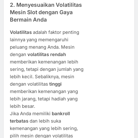
2.
Menyesuaikan Volatilitas
Mesin Slot dengan Gaya
Bermain Anda
Volatilitas
adalah faktor penting
lainnya yang memengaruhi
peluang menang Anda. Mesin
dengan
volatilitas rendah
memberikan kemenangan lebih
sering, tetapi dengan jumlah yang
lebih kecil. Sebaliknya, mesin
dengan volatilitas
tinggi
memberikan kemenangan yang
lebih jarang, tetapi hadiah yang
lebih besar.
Jika Anda memiliki
bankroll
terbatas
dan lebih suka
kemenangan yang lebih sering,
pilih mesin dengan volatilitas