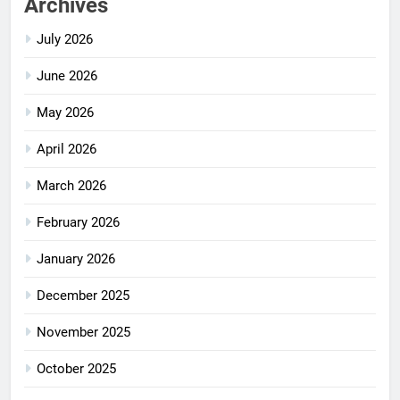
Archives
July 2026
June 2026
May 2026
April 2026
March 2026
February 2026
January 2026
December 2025
November 2025
October 2025