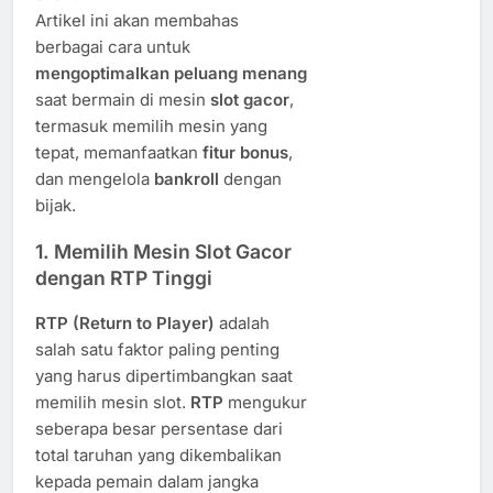
Artikel ini akan membahas
berbagai cara untuk
mengoptimalkan peluang menang
saat bermain di mesin
slot gacor
,
termasuk memilih mesin yang
tepat, memanfaatkan
fitur bonus
,
dan mengelola
bankroll
dengan
bijak.
1.
Memilih Mesin Slot Gacor
dengan RTP Tinggi
RTP (Return to Player)
adalah
salah satu faktor paling penting
yang harus dipertimbangkan saat
memilih mesin slot.
RTP
mengukur
seberapa besar persentase dari
total taruhan yang dikembalikan
kepada pemain dalam jangka