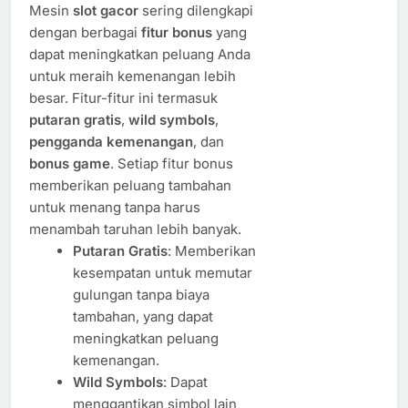
Mesin
slot gacor
sering dilengkapi
dengan berbagai
fitur bonus
yang
dapat meningkatkan peluang Anda
untuk meraih kemenangan lebih
besar. Fitur-fitur ini termasuk
putaran gratis
,
wild symbols
,
pengganda kemenangan
, dan
bonus game
. Setiap fitur bonus
memberikan peluang tambahan
untuk menang tanpa harus
menambah taruhan lebih banyak.
Putaran Gratis
: Memberikan
kesempatan untuk memutar
gulungan tanpa biaya
tambahan, yang dapat
meningkatkan peluang
kemenangan.
Wild Symbols
: Dapat
menggantikan simbol lain