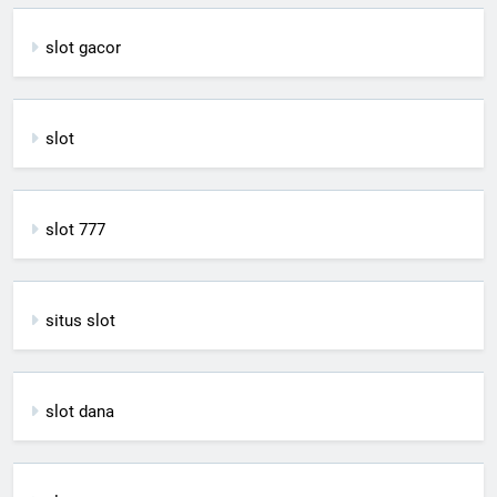
slot gacor
slot
slot 777
situs slot
slot dana