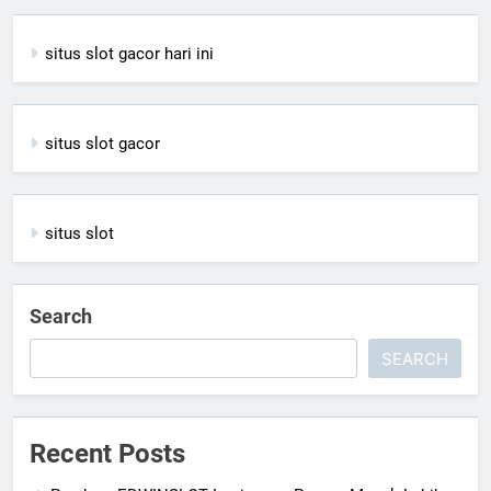
situs slot gacor hari ini
situs slot gacor
situs slot
Search
SEARCH
Recent Posts