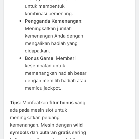
untuk membentuk
kombinasi pemenang.
Pengganda Kemenangan
:
Meningkatkan jumlah
kemenangan Anda dengan
mengalikan hadiah yang
didapatkan.
Bonus Game
: Memberi
kesempatan untuk
memenangkan hadiah besar
dengan memilih hadiah atau
memicu jackpot.
Tips:
Manfaatkan
fitur bonus
yang
ada pada mesin slot untuk
meningkatkan peluang
kemenangan. Mesin dengan
wild
symbols
dan
putaran gratis
sering