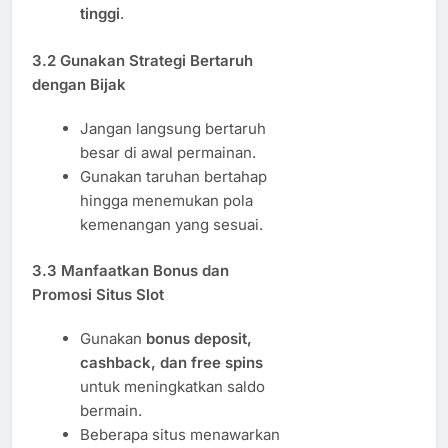
tinggi
.
3.2 Gunakan Strategi Bertaruh
dengan Bijak
Jangan langsung bertaruh
besar di awal permainan.
Gunakan taruhan bertahap
hingga menemukan pola
kemenangan yang sesuai.
3.3 Manfaatkan Bonus dan
Promosi Situs Slot
Gunakan
bonus deposit,
cashback, dan free spins
untuk meningkatkan saldo
bermain.
Beberapa situs menawarkan