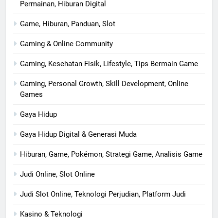
Permainan, Hiburan Digital
Game, Hiburan, Panduan, Slot
Gaming & Online Community
Gaming, Kesehatan Fisik, Lifestyle, Tips Bermain Game
Gaming, Personal Growth, Skill Development, Online
Games
Gaya Hidup
Gaya Hidup Digital & Generasi Muda
Hiburan, Game, Pokémon, Strategi Game, Analisis Game
Judi Online, Slot Online
Judi Slot Online, Teknologi Perjudian, Platform Judi
Kasino & Teknologi