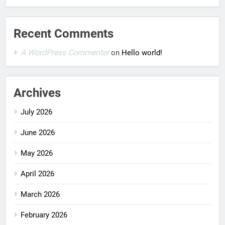
Recent Comments
A WordPress Commenter
on
Hello world!
Archives
July 2026
June 2026
May 2026
April 2026
March 2026
February 2026