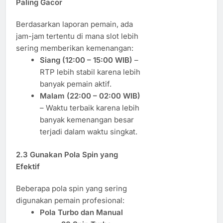
Paling Gacor
Berdasarkan laporan pemain, ada
jam-jam tertentu di mana slot lebih
sering memberikan kemenangan:
Siang (12:00 – 15:00 WIB)
–
RTP lebih stabil karena lebih
banyak pemain aktif.
Malam (22:00 – 02:00 WIB)
– Waktu terbaik karena lebih
banyak kemenangan besar
terjadi dalam waktu singkat.
2.3 Gunakan Pola Spin yang
Efektif
Beberapa pola spin yang sering
digunakan pemain profesional:
Pola Turbo dan Manual