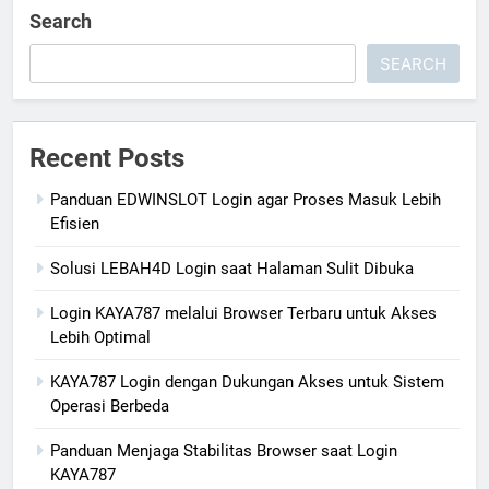
Search
SEARCH
Recent Posts
Panduan EDWINSLOT Login agar Proses Masuk Lebih
Efisien
Solusi LEBAH4D Login saat Halaman Sulit Dibuka
Login KAYA787 melalui Browser Terbaru untuk Akses
Lebih Optimal
KAYA787 Login dengan Dukungan Akses untuk Sistem
Operasi Berbeda
Panduan Menjaga Stabilitas Browser saat Login
KAYA787