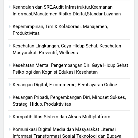
Keandalan dan SRE,Audit Infrastruktur,Keamanan
Informasi,Manajemen Risiko Digital,Standar Layanan
Kepemimpinan, Tim & Kolaborasi, Manajemen,
Produktivitas
Kesehatan Lingkungan, Gaya Hidup Sehat, Kesehatan
Masyarakat, Preventif, Wellness
Kesehatan Mental Pengembangan Diri Gaya Hidup Sehat
Psikologi dan Kognisi Edukasi Kesehatan
Keuangan Digital, E-commerce, Pembayaran Online
Keuangan Pribadi, Pengembangan Diri, Mindset Sukses,
Strategi Hidup, Produktivitas
Kompatibilitas Sistem dan Akses Multiplatform
Komunikasi Digital Media dan Masyarakat Literasi
Informasi Transformasi Sosial Teknologi dan Budaya