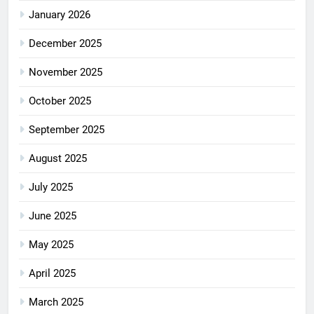
January 2026
December 2025
November 2025
October 2025
September 2025
August 2025
July 2025
June 2025
May 2025
April 2025
March 2025