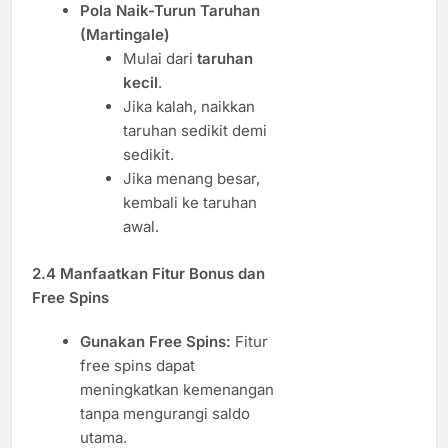
Pola Naik-Turun Taruhan
(Martingale)
Mulai dari
taruhan
kecil
.
Jika kalah, naikkan
taruhan sedikit demi
sedikit.
Jika menang besar,
kembali ke taruhan
awal.
2.4 Manfaatkan Fitur Bonus dan
Free Spins
Gunakan Free Spins:
Fitur
free spins dapat
meningkatkan kemenangan
tanpa mengurangi saldo
utama.