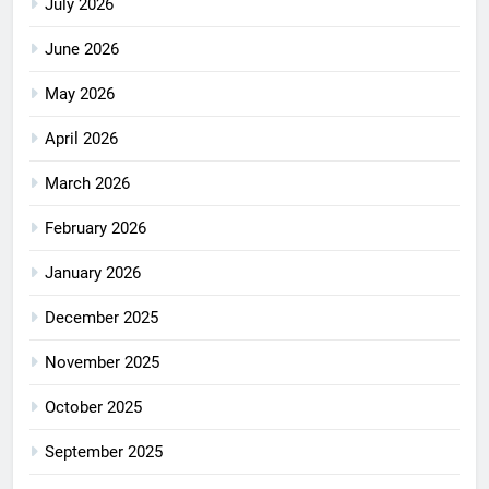
July 2026
June 2026
May 2026
April 2026
March 2026
February 2026
January 2026
December 2025
November 2025
October 2025
September 2025