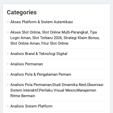
Categories
Akses Platform & Sistem Autentikasi
Akses Slot Online, Slot Online Multi-Perangkat, Tips
Login Aman, Slot Terbaru 2026, Strategi Klaim Bonus,
Slot Online Aman, Fitur Slot Online
Analisis Brand & Teknologi Digital
Analisis Permainan
Analisis Pola & Pengalaman Pemain
Analisis Pola Permainan,Studi Dinamika Reel,Observasi
Sistem Interaktif,Perilaku Visual Mesin,Manajemen
Ritme Bermain
Analisis Sistem Platform