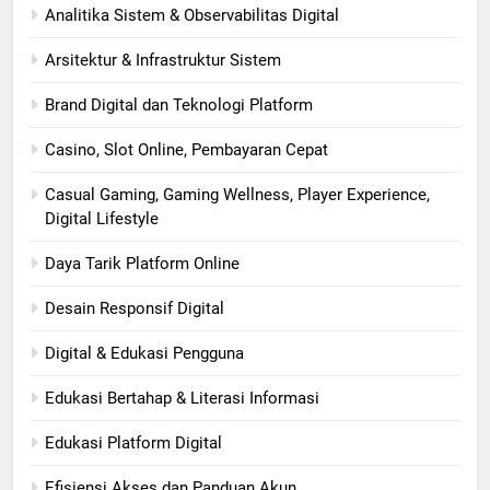
Analitika Sistem & Observabilitas Digital
Arsitektur & Infrastruktur Sistem
Brand Digital dan Teknologi Platform
Casino, Slot Online, Pembayaran Cepat
Casual Gaming, Gaming Wellness, Player Experience,
Digital Lifestyle
Daya Tarik Platform Online
Desain Responsif Digital
Digital & Edukasi Pengguna
Edukasi Bertahap & Literasi Informasi
Edukasi Platform Digital
Efisiensi Akses dan Panduan Akun