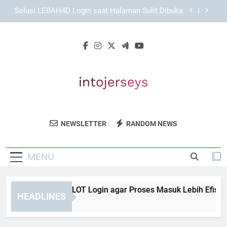
Skip
Login KAYA787 melalui Browser Terbaru untuk
to
Akses Lebih Optimal
content
KAYA787 Login dengan Dukungan Akses untuk
Sistem Operasi Berbeda
Panduan EDWINSLOT Login agar Proses Masuk
Lebih Efisien
Solusi LEBAH4D Login saat Halaman Sulit Dibuka
Login KAYA787 melalui Browser Terbaru untuk
Akses Lebih Optimal
Into Jerseys
Dapatkan Jersey Olahraga Berkualitas Dan
KAYA787 Login dengan Dukungan Akses untuk
NEWSLETTER
RANDOM NEWS
Sistem Operasi Berbeda
Merchandise Favorit Anda Di Into Jerseys.
MENU
anduan EDWINSLOT Login agar Proses Masuk Lebih Efisien
HEADLINES
Weeks Ago