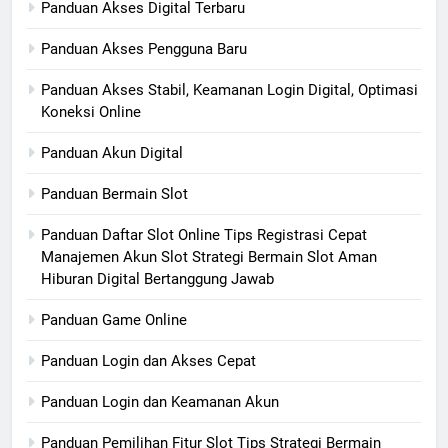
Panduan Akses Digital Terbaru
Panduan Akses Pengguna Baru
Panduan Akses Stabil, Keamanan Login Digital, Optimasi
Koneksi Online
Panduan Akun Digital
Panduan Bermain Slot
Panduan Daftar Slot Online Tips Registrasi Cepat
Manajemen Akun Slot Strategi Bermain Slot Aman
Hiburan Digital Bertanggung Jawab
Panduan Game Online
Panduan Login dan Akses Cepat
Panduan Login dan Keamanan Akun
Panduan Pemilihan Fitur Slot Tips Strategi Bermain