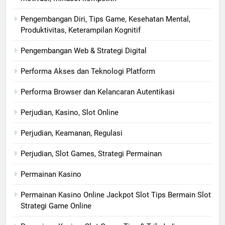
Pengembangan Diri, Tips Game, Kesehatan Mental,
Produktivitas, Keterampilan Kognitif
Pengembangan Web & Strategi Digital
Performa Akses dan Teknologi Platform
Performa Browser dan Kelancaran Autentikasi
Perjudian, Kasino, Slot Online
Perjudian, Keamanan, Regulasi
Perjudian, Slot Games, Strategi Permainan
Permainan Kasino
Permainan Kasino Online Jackpot Slot Tips Bermain Slot
Strategi Game Online