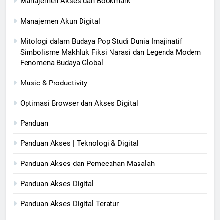
Manajemen Akses dan Bookmark
Manajemen Akun Digital
Mitologi dalam Budaya Pop Studi Dunia Imajinatif
Simbolisme Makhluk Fiksi Narasi dan Legenda Modern
Fenomena Budaya Global
Music & Productivity
Optimasi Browser dan Akses Digital
Panduan
Panduan Akses | Teknologi & Digital
Panduan Akses dan Pemecahan Masalah
Panduan Akses Digital
Panduan Akses Digital Teratur