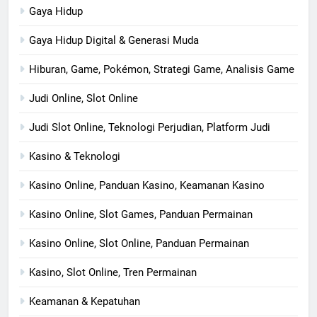
Gaya Hidup
Gaya Hidup Digital & Generasi Muda
Hiburan, Game, Pokémon, Strategi Game, Analisis Game
Judi Online, Slot Online
Judi Slot Online, Teknologi Perjudian, Platform Judi
Kasino & Teknologi
Kasino Online, Panduan Kasino, Keamanan Kasino
Kasino Online, Slot Games, Panduan Permainan
Kasino Online, Slot Online, Panduan Permainan
Kasino, Slot Online, Tren Permainan
Keamanan & Kepatuhan