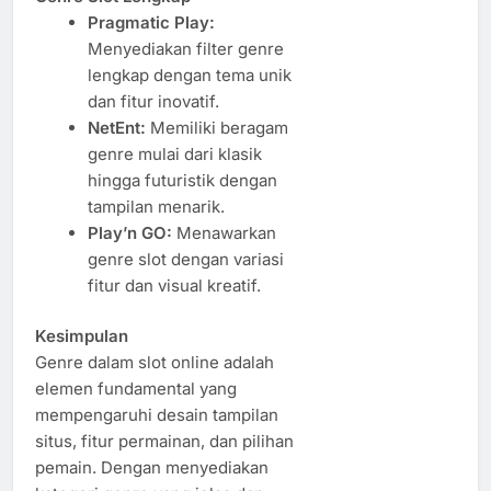
Pragmatic Play:
Menyediakan filter genre
lengkap dengan tema unik
dan fitur inovatif.
NetEnt:
Memiliki beragam
genre mulai dari klasik
hingga futuristik dengan
tampilan menarik.
Play’n GO:
Menawarkan
genre slot dengan variasi
fitur dan visual kreatif.
Kesimpulan
Genre dalam slot online adalah
elemen fundamental yang
mempengaruhi desain tampilan
situs, fitur permainan, dan pilihan
pemain. Dengan menyediakan