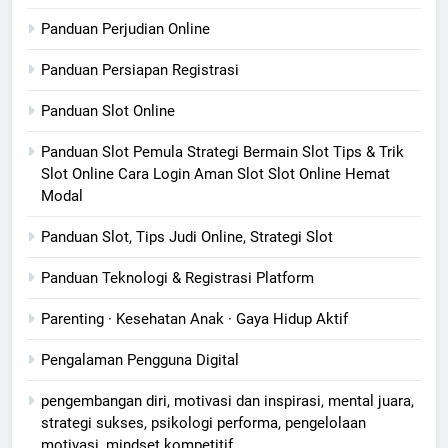
Panduan Perjudian Online
Panduan Persiapan Registrasi
Panduan Slot Online
Panduan Slot Pemula Strategi Bermain Slot Tips & Trik
Slot Online Cara Login Aman Slot Slot Online Hemat
Modal
Panduan Slot, Tips Judi Online, Strategi Slot
Panduan Teknologi & Registrasi Platform
Parenting · Kesehatan Anak · Gaya Hidup Aktif
Pengalaman Pengguna Digital
pengembangan diri, motivasi dan inspirasi, mental juara,
strategi sukses, psikologi performa, pengelolaan
motivasi, mindset kompetitif