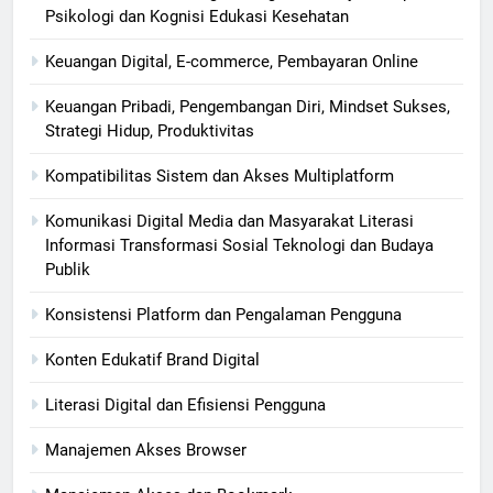
Psikologi dan Kognisi Edukasi Kesehatan
Keuangan Digital, E-commerce, Pembayaran Online
Keuangan Pribadi, Pengembangan Diri, Mindset Sukses,
Strategi Hidup, Produktivitas
Kompatibilitas Sistem dan Akses Multiplatform
Komunikasi Digital Media dan Masyarakat Literasi
Informasi Transformasi Sosial Teknologi dan Budaya
Publik
Konsistensi Platform dan Pengalaman Pengguna
Konten Edukatif Brand Digital
Literasi Digital dan Efisiensi Pengguna
Manajemen Akses Browser