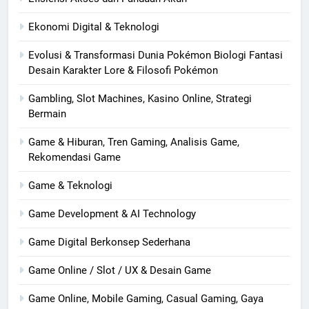
Ekonomi Digital & Teknologi
Evolusi & Transformasi Dunia Pokémon Biologi Fantasi
Desain Karakter Lore & Filosofi Pokémon
Gambling, Slot Machines, Kasino Online, Strategi
Bermain
Game & Hiburan, Tren Gaming, Analisis Game,
Rekomendasi Game
Game & Teknologi
Game Development & AI Technology
Game Digital Berkonsep Sederhana
Game Online / Slot / UX & Desain Game
Game Online, Mobile Gaming, Casual Gaming, Gaya