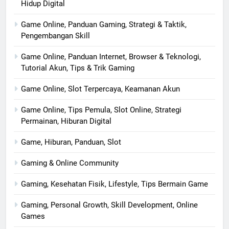
Hidup Digital
Game Online, Panduan Gaming, Strategi & Taktik,
Pengembangan Skill
Game Online, Panduan Internet, Browser & Teknologi,
Tutorial Akun, Tips & Trik Gaming
Game Online, Slot Terpercaya, Keamanan Akun
Game Online, Tips Pemula, Slot Online, Strategi
Permainan, Hiburan Digital
Game, Hiburan, Panduan, Slot
Gaming & Online Community
Gaming, Kesehatan Fisik, Lifestyle, Tips Bermain Game
Gaming, Personal Growth, Skill Development, Online
Games