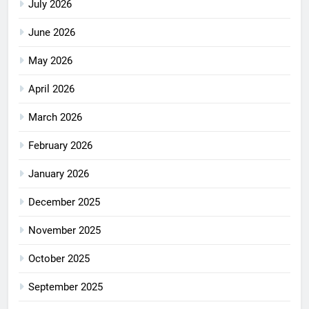
July 2026
June 2026
May 2026
April 2026
March 2026
February 2026
January 2026
December 2025
November 2025
October 2025
September 2025