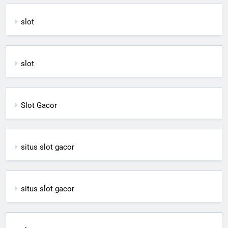
slot
slot
Slot Gacor
situs slot gacor
situs slot gacor