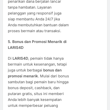
penarikan dana berjalan lancar
tanpa hambatan. Layanan
pelanggan yang responsif juga
siap membantu Anda 24/7 jika
Anda membutuhkan bantuan dalam
proses bermain atau transaksi.
5.
Bonus dan Promosi Menarik di
LARIS4D
Di
LARIS4D
, pemain tidak hanya
bermain untuk kesenangan, tetapi
juga untuk berbagai
bonus dan
promosi menarik
. Mulai dari bonus
sambutan bagi pemain baru hingga
bonus deposit, cashback, dan
putaran gratis, situs ini memberi
Anda lebih banyak kesempatan
untuk memperbesar peluang