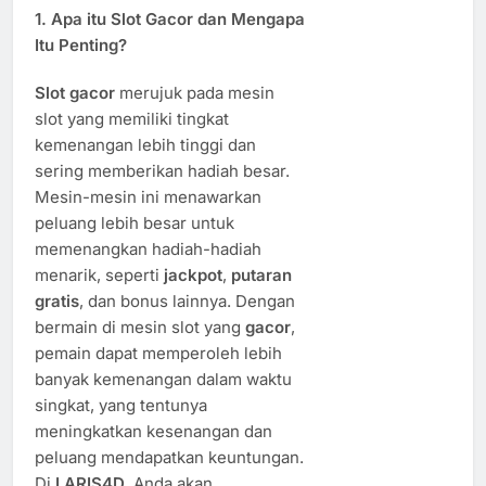
1.
Apa itu Slot Gacor dan Mengapa
Itu Penting?
Slot gacor
merujuk pada mesin
slot yang memiliki tingkat
kemenangan lebih tinggi dan
sering memberikan hadiah besar.
Mesin-mesin ini menawarkan
peluang lebih besar untuk
memenangkan hadiah-hadiah
menarik, seperti
jackpot
,
putaran
gratis
, dan bonus lainnya. Dengan
bermain di mesin slot yang
gacor
,
pemain dapat memperoleh lebih
banyak kemenangan dalam waktu
singkat, yang tentunya
meningkatkan kesenangan dan
peluang mendapatkan keuntungan.
Di
LARIS4D
, Anda akan