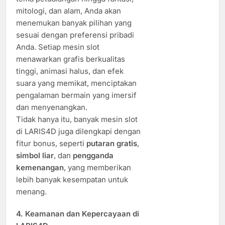
mitologi, dan alam, Anda akan
menemukan banyak pilihan yang
sesuai dengan preferensi pribadi
Anda. Setiap mesin slot
menawarkan grafis berkualitas
tinggi, animasi halus, dan efek
suara yang memikat, menciptakan
pengalaman bermain yang imersif
dan menyenangkan.
Tidak hanya itu, banyak mesin slot
di LARIS4D juga dilengkapi dengan
fitur bonus, seperti
putaran gratis
,
simbol liar
, dan
pengganda
kemenangan
, yang memberikan
lebih banyak kesempatan untuk
menang.
4.
Keamanan dan Kepercayaan di