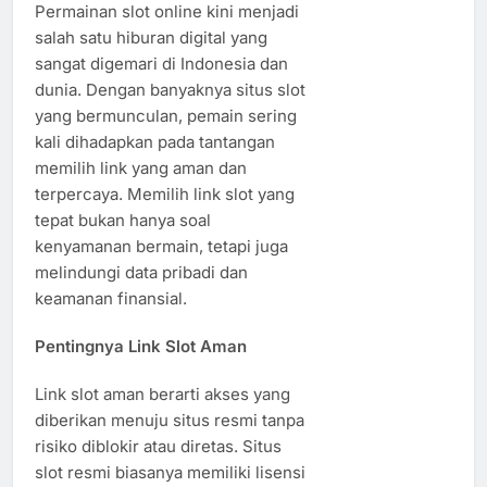
Permainan slot online kini menjadi
salah satu hiburan digital yang
sangat digemari di Indonesia dan
dunia. Dengan banyaknya situs slot
yang bermunculan, pemain sering
kali dihadapkan pada tantangan
memilih link yang aman dan
terpercaya. Memilih link slot yang
tepat bukan hanya soal
kenyamanan bermain, tetapi juga
melindungi data pribadi dan
keamanan finansial.
Pentingnya Link Slot Aman
Link slot aman berarti akses yang
diberikan menuju situs resmi tanpa
risiko diblokir atau diretas. Situs
slot resmi biasanya memiliki lisensi