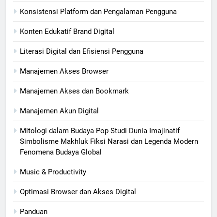
Konsistensi Platform dan Pengalaman Pengguna
Konten Edukatif Brand Digital
Literasi Digital dan Efisiensi Pengguna
Manajemen Akses Browser
Manajemen Akses dan Bookmark
Manajemen Akun Digital
Mitologi dalam Budaya Pop Studi Dunia Imajinatif
Simbolisme Makhluk Fiksi Narasi dan Legenda Modern
Fenomena Budaya Global
Music & Productivity
Optimasi Browser dan Akses Digital
Panduan