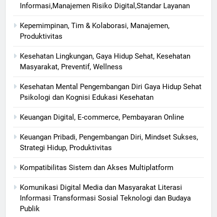
Informasi,Manajemen Risiko Digital,Standar Layanan
Kepemimpinan, Tim & Kolaborasi, Manajemen,
Produktivitas
Kesehatan Lingkungan, Gaya Hidup Sehat, Kesehatan
Masyarakat, Preventif, Wellness
Kesehatan Mental Pengembangan Diri Gaya Hidup Sehat
Psikologi dan Kognisi Edukasi Kesehatan
Keuangan Digital, E-commerce, Pembayaran Online
Keuangan Pribadi, Pengembangan Diri, Mindset Sukses,
Strategi Hidup, Produktivitas
Kompatibilitas Sistem dan Akses Multiplatform
Komunikasi Digital Media dan Masyarakat Literasi
Informasi Transformasi Sosial Teknologi dan Budaya
Publik