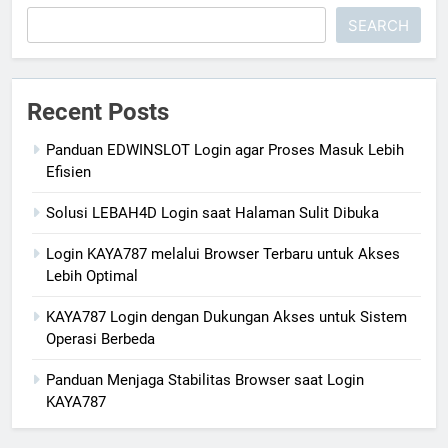
SEARCH
Recent Posts
Panduan EDWINSLOT Login agar Proses Masuk Lebih
Efisien
Solusi LEBAH4D Login saat Halaman Sulit Dibuka
Login KAYA787 melalui Browser Terbaru untuk Akses
Lebih Optimal
KAYA787 Login dengan Dukungan Akses untuk Sistem
Operasi Berbeda
Panduan Menjaga Stabilitas Browser saat Login
KAYA787