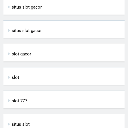
situs slot gacor
situs slot gacor
slot gacor
slot
slot 777
situs slot