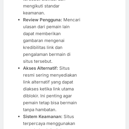
mengikuti standar
keamanan.
Review Pengguna:
Mencari
ulasan dari pemain lain
dapat memberikan
gambaran mengenai
kredibilitas link dan
pengalaman bermain di
situs tersebut.
Akses Alternatif:
Situs
resmi sering menyediakan
link alternatif yang dapat
diakses ketika link utama
diblokir. Ini penting agar
pemain tetap bisa bermain
tanpa hambatan.
Sistem Keamanan:
Situs
terpercaya menggunakan