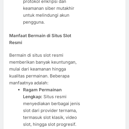
protokol enkripsi dan
keamanan siber mutakhir
untuk melindungi akun
pengguna.
Manfaat Bermain di Situs Slot
Resmi
Bermain di situs slot resmi
memberikan banyak keuntungan,
mulai dari keamanan hingga
kualitas permainan. Beberapa
manfaatnya adalah:
Ragam Permainan
Lengkap:
Situs resmi
menyediakan berbagai jenis
slot dari provider ternama,
termasuk slot klasik, video
slot, hingga slot progresif.