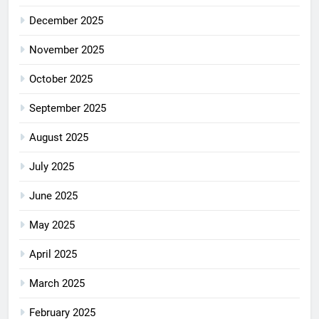
December 2025
November 2025
October 2025
September 2025
August 2025
July 2025
June 2025
May 2025
April 2025
March 2025
February 2025