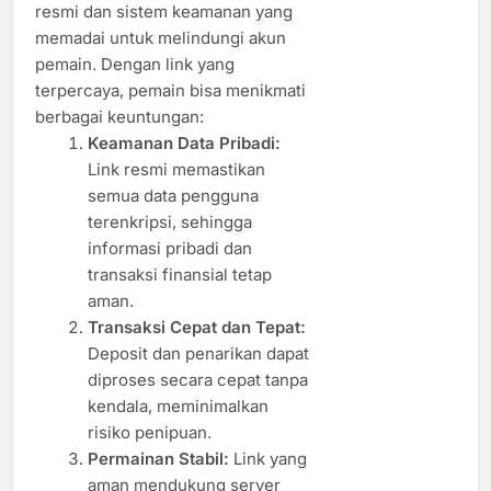
resmi dan sistem keamanan yang
memadai untuk melindungi akun
pemain. Dengan link yang
terpercaya, pemain bisa menikmati
berbagai keuntungan:
Keamanan Data Pribadi:
Link resmi memastikan
semua data pengguna
terenkripsi, sehingga
informasi pribadi dan
transaksi finansial tetap
aman.
Transaksi Cepat dan Tepat:
Deposit dan penarikan dapat
diproses secara cepat tanpa
kendala, meminimalkan
risiko penipuan.
Permainan Stabil:
Link yang
aman mendukung server