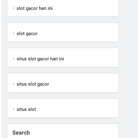
slot gacor hari ini
slot gacor
situs slot gacor hari ini
situs slot gacor
situs slot
Search