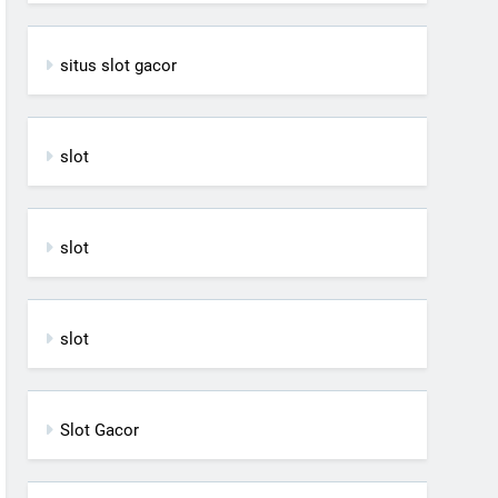
situs slot gacor
slot
slot
slot
Slot Gacor