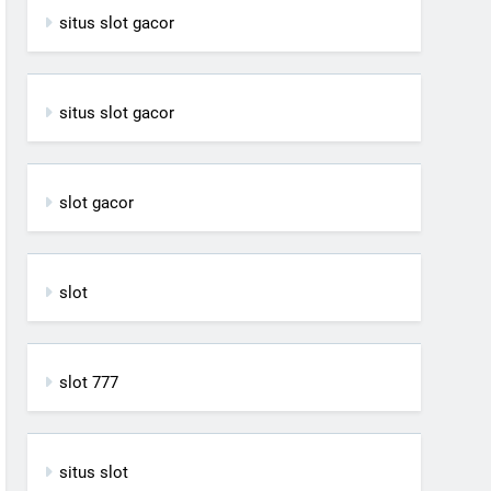
situs slot gacor
situs slot gacor
slot gacor
slot
slot 777
situs slot