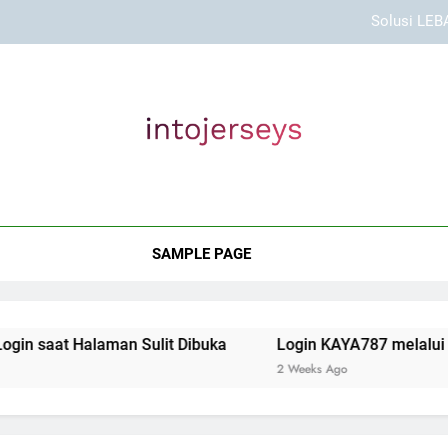
Solusi LEB
Login KAYA787 melalui Brows
KAYA787 Login dengan Dukungan
Panduan EDWINSLOT Lo
o Jerseys
Solusi LEB
ersey Olahraga Berkualitas Dan Merchandise Favorit Anda Di I
Login KAYA787 melalui Brows
SAMPLE PAGE
KAYA787 Login dengan Dukungan
alaman Sulit Dibuka
Login KAYA787 melalui Browser Ter
2 Weeks Ago