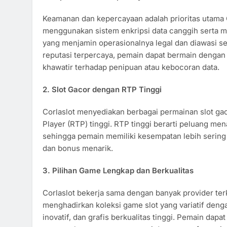
Keamanan dan kepercayaan adalah prioritas utama Co
menggunakan sistem enkripsi data canggih serta me
yang menjamin operasionalnya legal dan diawasi s
reputasi terpercaya, pemain dapat bermain dengan
khawatir terhadap penipuan atau kebocoran data.
2. Slot Gacor dengan RTP Tinggi
Corlaslot menyediakan berbagai permainan slot ga
Player (RTP) tinggi. RTP tinggi berarti peluang men
sehingga pemain memiliki kesempatan lebih serin
dan bonus menarik.
3. Pilihan Game Lengkap dan Berkualitas
Corlaslot bekerja sama dengan banyak provider te
menghadirkan koleksi game slot yang variatif denga
inovatif, dan grafis berkualitas tinggi. Pemain dap