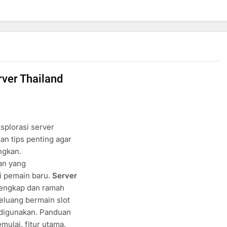
ver Thailand
plorasi server
an tips penting agar
ngkan.
an yang
i pemain baru.
Server
engkap dan ramah
eluang bermain slot
 digunakan. Panduan
ulai, fitur utama,