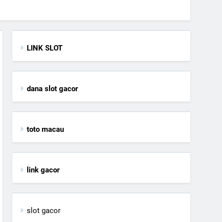
LINK SLOT
dana slot gacor
toto macau
link gacor
slot gacor