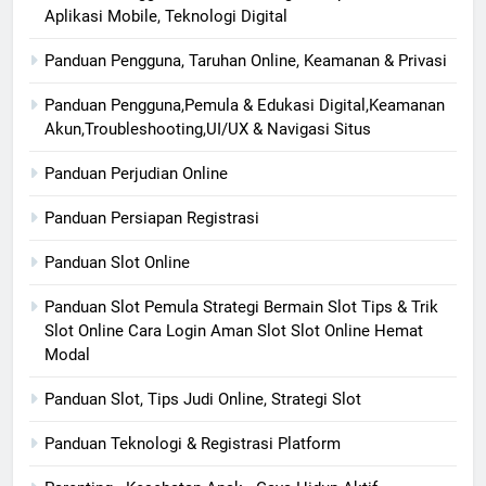
Aplikasi Mobile, Teknologi Digital
Panduan Pengguna, Taruhan Online, Keamanan & Privasi
Panduan Pengguna,Pemula & Edukasi Digital,Keamanan
Akun,Troubleshooting,UI/UX & Navigasi Situs
Panduan Perjudian Online
Panduan Persiapan Registrasi
Panduan Slot Online
Panduan Slot Pemula Strategi Bermain Slot Tips & Trik
Slot Online Cara Login Aman Slot Slot Online Hemat
Modal
Panduan Slot, Tips Judi Online, Strategi Slot
Panduan Teknologi & Registrasi Platform