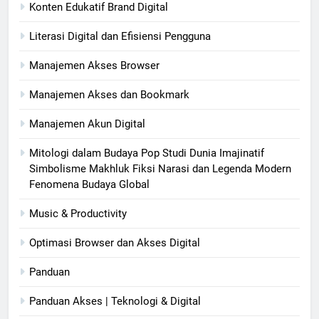
Konten Edukatif Brand Digital
Literasi Digital dan Efisiensi Pengguna
Manajemen Akses Browser
Manajemen Akses dan Bookmark
Manajemen Akun Digital
Mitologi dalam Budaya Pop Studi Dunia Imajinatif
Simbolisme Makhluk Fiksi Narasi dan Legenda Modern
Fenomena Budaya Global
Music & Productivity
Optimasi Browser dan Akses Digital
Panduan
Panduan Akses | Teknologi & Digital