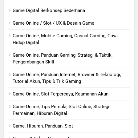
Game Digital Berkonsep Sederhana
Game Online / Slot / UX & Desain Game
Game Online, Mobile Gaming, Casual Gaming, Gaya
Hidup Digital
Game Online, Panduan Gaming, Strategi & Taktik,
Pengembangan Skill
Game Online, Panduan Internet, Browser & Teknologi,
Tutorial Akun, Tips & Trik Gaming
Game Online, Slot Terpercaya, Keamanan Akun
Game Online, Tips Pemula, Slot Online, Strategi
Permainan, Hiburan Digital
Game, Hiburan, Panduan, Slot