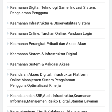
Keamanan Digital, Teknologi Game, Inovasi Sistem,
Pengalaman Pengguna
Keamanan Infrastruktur & Observabilitas Sistem
Keamanan Online, Taruhan Online, Panduan Login
Keamanan Perangkat Pribadi dan Akses Akun
Keamanan Sistem & Infrastruktur Digital
Keamanan Sistem & Validasi Akses
Keandalan Akses Digital,Infrastruktur Platform
Online,Manajemen Sistem,Pengalaman
Pengguna,Optimalisasi Kinerja
Keandalan dan SRE,Audit Infrastruktur,Keamanan
Informasi,Manajemen Risiko Digital,Standar Layanan
Kepemimpinan, Tim & Kolaborasi, Manajemen,