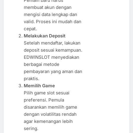
Pemain baru harus
membuat akun dengan
mengisi data lengkap dan
valid. Proses ini mudah dan
cepat.
Melakukan Deposit
Setelah mendaftar, lakukan
deposit sesuai kemampuan.
EDWINSLOT menyediakan
berbagai metode
pembayaran yang aman dan
praktis.
Memilih Game
Pilih game slot sesuai
preferensi. Pemula
disarankan memilih game
dengan volatilitas rendah
agar kemenangan lebih
sering.