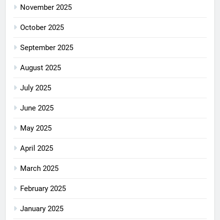
November 2025
October 2025
September 2025
August 2025
July 2025
June 2025
May 2025
April 2025
March 2025
February 2025
January 2025