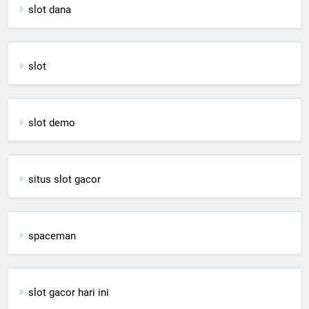
slot dana
slot
slot demo
situs slot gacor
spaceman
slot gacor hari ini