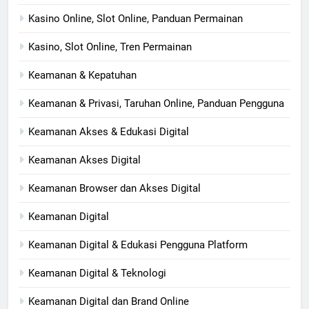
Kasino Online, Slot Online, Panduan Permainan
Kasino, Slot Online, Tren Permainan
Keamanan & Kepatuhan
Keamanan & Privasi, Taruhan Online, Panduan Pengguna
Keamanan Akses & Edukasi Digital
Keamanan Akses Digital
Keamanan Browser dan Akses Digital
Keamanan Digital
Keamanan Digital & Edukasi Pengguna Platform
Keamanan Digital & Teknologi
Keamanan Digital dan Brand Online