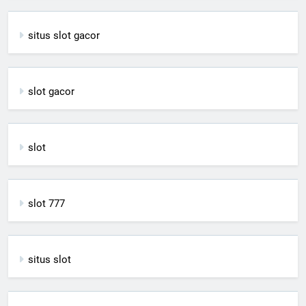
situs slot gacor
slot gacor
slot
slot 777
situs slot