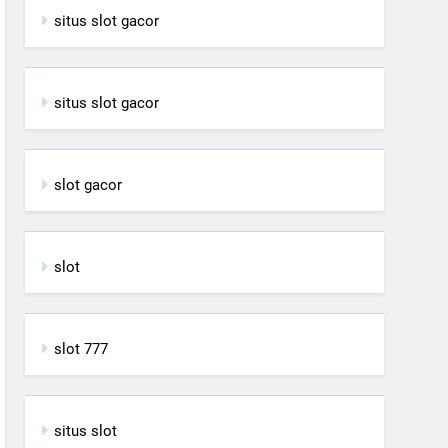
situs slot gacor
situs slot gacor
slot gacor
slot
slot 777
situs slot