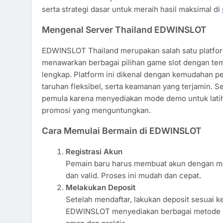
serta strategi dasar untuk meraih hasil maksimal di
Mengenal Server Thailand EDWINSLOT
EDWINSLOT Thailand merupakan salah satu platform
menawarkan berbagai pilihan game slot dengan tem
lengkap. Platform ini dikenal dengan kemudahan p
taruhan fleksibel, serta keamanan yang terjamin. Se
pemula karena menyediakan mode demo untuk lati
promosi yang menguntungkan.
Cara Memulai Bermain di EDWINSLOT
Registrasi Akun
Pemain baru harus membuat akun dengan me
dan valid. Proses ini mudah dan cepat.
Melakukan Deposit
Setelah mendaftar, lakukan deposit sesuai
EDWINSLOT menyediakan berbagai metode 