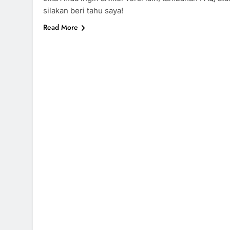
silakan beri tahu saya!
Read More