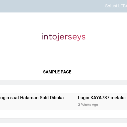
Solusi LEB
Login KAYA787 melalui Brows
KAYA787 Login dengan Dukungan
Panduan EDWINSLOT Lo
o Jerseys
Solusi LEB
ersey Olahraga Berkualitas Dan Merchandise Favorit Anda Di I
Login KAYA787 melalui Brows
SAMPLE PAGE
KAYA787 Login dengan Dukungan
alaman Sulit Dibuka
Login KAYA787 melalui Browser Te
2 Weeks Ago