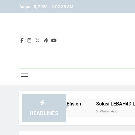
Skip
August 8, 2026
2:02:36 AM
to
content
Int
Dapatkan J
oses Masuk Lebih Efisien
Solusi LEBAH4D Login saat H
2 Weeks Ago
HEADLINES