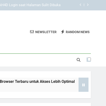
AH4D Login saat Halaman Sulit Dibuka
er Terbaru untuk Akses Lebih Optimal
 Akses untuk Sistem Operasi Berbeda
NEWSLETTER
RANDOM NEWS
gin agar Proses Masuk Lebih Efisien
AH4D Login saat Halaman Sulit Dibuka
nto Jerseys.
er Terbaru untuk Akses Lebih Optimal
 Akses untuk Sistem Operasi Berbeda
rbaru untuk Akses Lebih Optimal
KAYA787 Login dengan
3 Weeks Ago