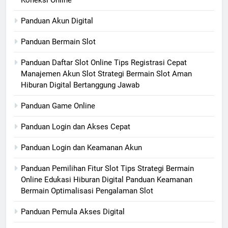
Koneksi Online
Panduan Akun Digital
Panduan Bermain Slot
Panduan Daftar Slot Online Tips Registrasi Cepat
Manajemen Akun Slot Strategi Bermain Slot Aman
Hiburan Digital Bertanggung Jawab
Panduan Game Online
Panduan Login dan Akses Cepat
Panduan Login dan Keamanan Akun
Panduan Pemilihan Fitur Slot Tips Strategi Bermain
Online Edukasi Hiburan Digital Panduan Keamanan
Bermain Optimalisasi Pengalaman Slot
Panduan Pemula Akses Digital