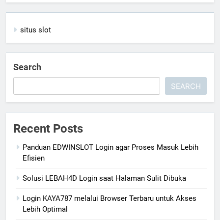
situs slot
Search
SEARCH
Recent Posts
Panduan EDWINSLOT Login agar Proses Masuk Lebih
Efisien
Solusi LEBAH4D Login saat Halaman Sulit Dibuka
Login KAYA787 melalui Browser Terbaru untuk Akses
Lebih Optimal