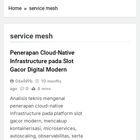
Home
service mesh
service mesh
Penerapan Cloud-Native
Infrastructure pada Slot
Gacor Digital Modern
06efd9b
10 months
ago
0
6 mins
Analisis teknis mengenai
penerapan cloud-native
infrastructure pada platform slot
gacor modern, mencakup
kontainerisasi, microservices,
autoscaling, observabilitas, serta