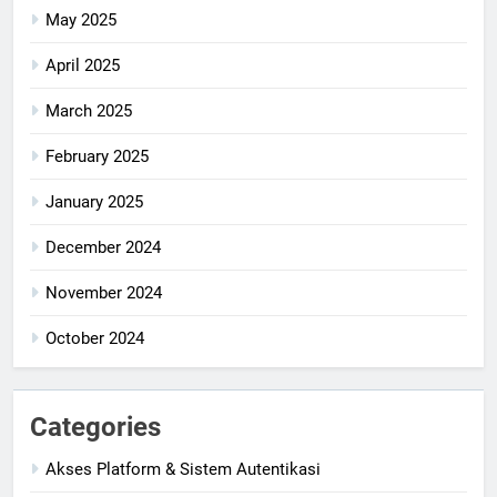
May 2025
April 2025
March 2025
February 2025
January 2025
December 2024
November 2024
October 2024
Categories
Akses Platform & Sistem Autentikasi