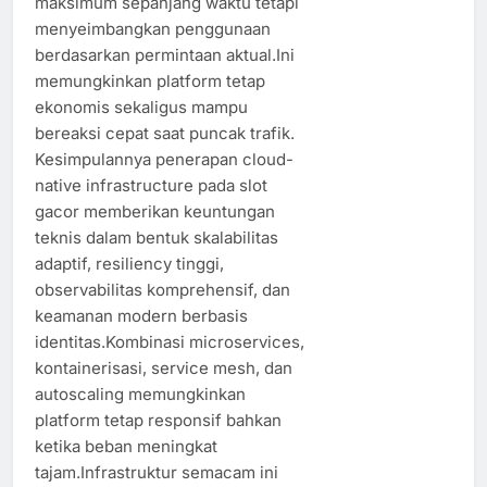
maksimum sepanjang waktu tetapi
menyeimbangkan penggunaan
berdasarkan permintaan aktual.Ini
memungkinkan platform tetap
ekonomis sekaligus mampu
bereaksi cepat saat puncak trafik.
Kesimpulannya penerapan cloud-
native infrastructure pada slot
gacor memberikan keuntungan
teknis dalam bentuk skalabilitas
adaptif, resiliency tinggi,
observabilitas komprehensif, dan
keamanan modern berbasis
identitas.Kombinasi microservices,
kontainerisasi, service mesh, dan
autoscaling memungkinkan
platform tetap responsif bahkan
ketika beban meningkat
tajam.Infrastruktur semacam ini