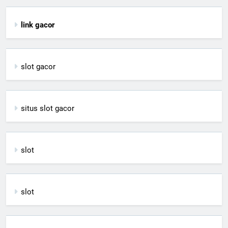
link gacor
slot gacor
situs slot gacor
slot
slot