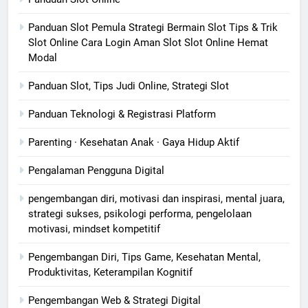
Panduan Slot Pemula Strategi Bermain Slot Tips & Trik
Slot Online Cara Login Aman Slot Slot Online Hemat
Modal
Panduan Slot, Tips Judi Online, Strategi Slot
Panduan Teknologi & Registrasi Platform
Parenting · Kesehatan Anak · Gaya Hidup Aktif
Pengalaman Pengguna Digital
pengembangan diri, motivasi dan inspirasi, mental juara,
strategi sukses, psikologi performa, pengelolaan
motivasi, mindset kompetitif
Pengembangan Diri, Tips Game, Kesehatan Mental,
Produktivitas, Keterampilan Kognitif
Pengembangan Web & Strategi Digital