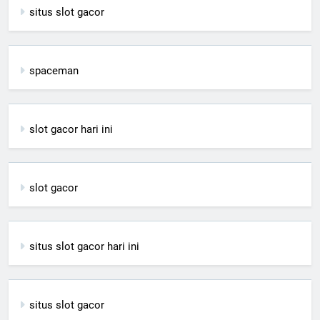
situs slot gacor
spaceman
slot gacor hari ini
slot gacor
situs slot gacor hari ini
situs slot gacor