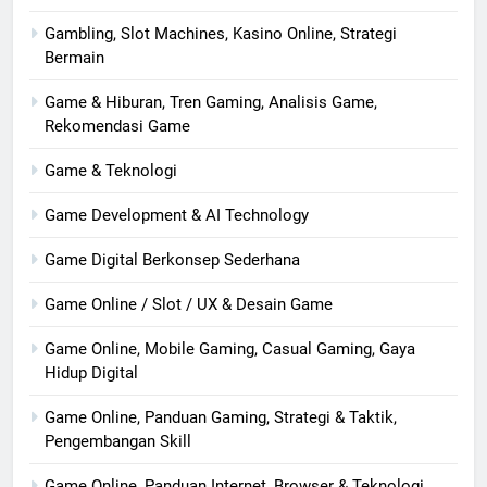
Gambling, Slot Machines, Kasino Online, Strategi
Bermain
Game & Hiburan, Tren Gaming, Analisis Game,
Rekomendasi Game
Game & Teknologi
Game Development & AI Technology
Game Digital Berkonsep Sederhana
Game Online / Slot / UX & Desain Game
Game Online, Mobile Gaming, Casual Gaming, Gaya
Hidup Digital
Game Online, Panduan Gaming, Strategi & Taktik,
Pengembangan Skill
Game Online, Panduan Internet, Browser & Teknologi,