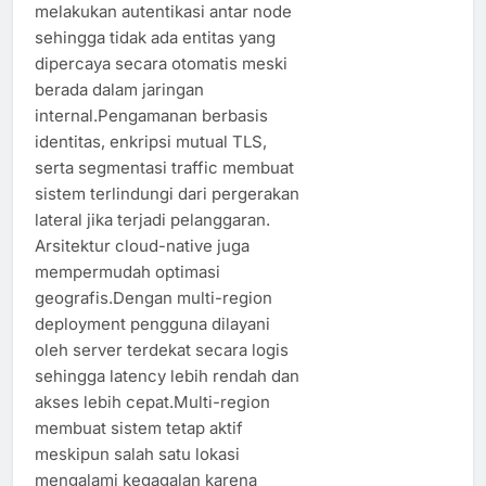
melakukan autentikasi antar node
sehingga tidak ada entitas yang
dipercaya secara otomatis meski
berada dalam jaringan
internal.Pengamanan berbasis
identitas, enkripsi mutual TLS,
serta segmentasi traffic membuat
sistem terlindungi dari pergerakan
lateral jika terjadi pelanggaran.
Arsitektur cloud-native juga
mempermudah optimasi
geografis.Dengan multi-region
deployment pengguna dilayani
oleh server terdekat secara logis
sehingga latency lebih rendah dan
akses lebih cepat.Multi-region
membuat sistem tetap aktif
meskipun salah satu lokasi
mengalami kegagalan karena