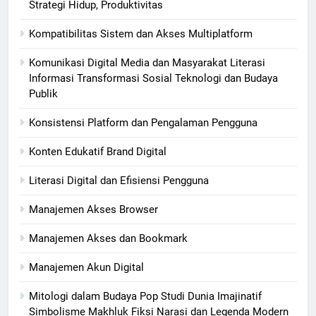
Strategi Hidup, Produktivitas
Kompatibilitas Sistem dan Akses Multiplatform
Komunikasi Digital Media dan Masyarakat Literasi
Informasi Transformasi Sosial Teknologi dan Budaya
Publik
Konsistensi Platform dan Pengalaman Pengguna
Konten Edukatif Brand Digital
Literasi Digital dan Efisiensi Pengguna
Manajemen Akses Browser
Manajemen Akses dan Bookmark
Manajemen Akun Digital
Mitologi dalam Budaya Pop Studi Dunia Imajinatif
Simbolisme Makhluk Fiksi Narasi dan Legenda Modern