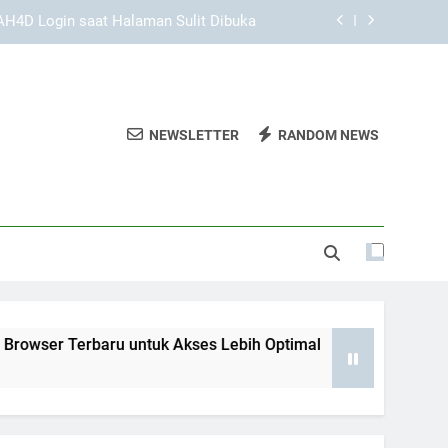
AH4D Login saat Halaman Sulit Dibuka
er Terbaru untuk Akses Lebih Optimal
 Akses untuk Sistem Operasi Berbeda
NEWSLETTER
RANDOM NEWS
gin agar Proses Masuk Lebih Efisien
AH4D Login saat Halaman Sulit Dibuka
nto Jerseys.
er Terbaru untuk Akses Lebih Optimal
 Akses untuk Sistem Operasi Berbeda
rbaru untuk Akses Lebih Optimal
KAYA787 Login dengan
3 Weeks Ago