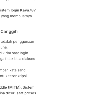
istem login Kaya787
an yang membuatnya
g Canggih
n
adalah penggunaan
guna.
ikirim saat login
ga tidak bisa diakses
mpan kata sandi
ntuk terenkripsi
ddle (MITM)
: Sistem
sa dicuri saat proses