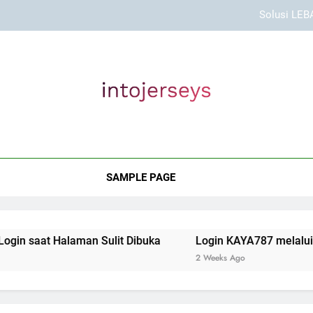
Solusi LEB
Login KAYA787 melalui Brows
KAYA787 Login dengan Dukungan
Panduan EDWINSLOT Lo
o Jerseys
Solusi LEB
ersey Olahraga Berkualitas Dan Merchandise Favorit Anda Di I
Login KAYA787 melalui Brows
SAMPLE PAGE
KAYA787 Login dengan Dukungan
alaman Sulit Dibuka
Login KAYA787 melalui Browser Te
2 Weeks Ago