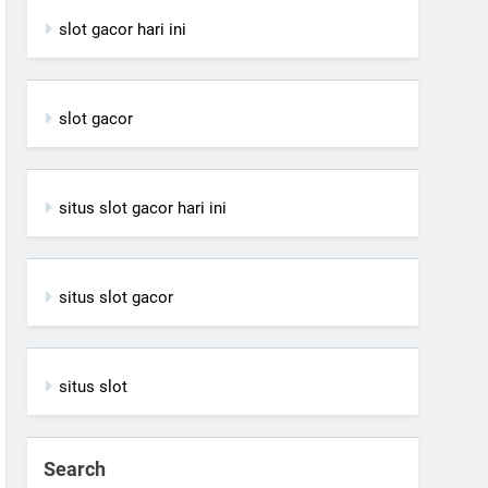
slot gacor hari ini
slot gacor
situs slot gacor hari ini
situs slot gacor
situs slot
Search