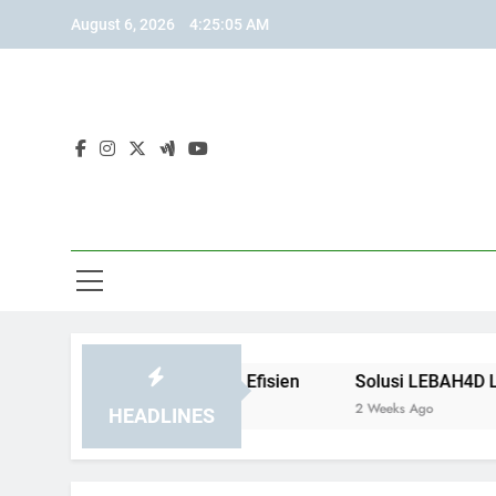
Skip
August 6, 2026
4:25:06 AM
to
content
Int
Dapatkan J
oses Masuk Lebih Efisien
Solusi LEBAH4D Login saat H
2 Weeks Ago
HEADLINES