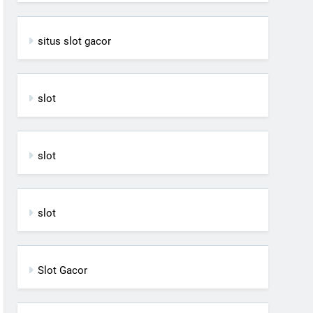
situs slot gacor
slot
slot
slot
Slot Gacor