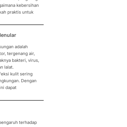
agaimana kebersihan
ah praktis untuk
Menular
gkungan adalah
r, tergenang air,
nya bakteri, virus,
 lalat.
eksi kulit sering
lingkungan. Dengan
ini dapat
rpengaruh terhadap