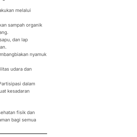
akukan melalui
hkan sampah organik
ang.
sapu, dan lap
an.
embangbiakan nyamuk
litas udara dan
Partisipasi dalam
uat kesadaran
ehatan fisik dan
yaman bagi semua