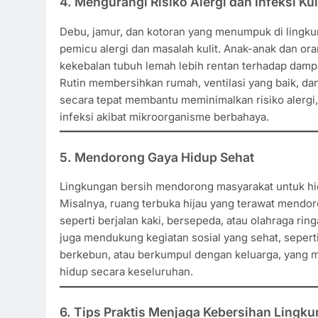
4. Mengurangi Risiko Alergi dan Infeksi Kul
Debu, jamur, dan kotoran yang menumpuk di lingku
pemicu alergi dan masalah kulit. Anak-anak dan or
kekebalan tubuh lemah lebih rentan terhadap dampak
Rutin membersihkan rumah, ventilasi yang baik, 
secara tepat membantu meminimalkan risiko alergi, ir
infeksi akibat mikroorganisme berbahaya.
5. Mendorong Gaya Hidup Sehat
Lingkungan bersih mendorong masyarakat untuk hid
Misalnya, ruang terbuka hijau yang terawat mendoron
seperti berjalan kaki, bersepeda, atau olahraga rin
juga mendukung kegiatan sosial yang sehat, sepert
berkebun, atau berkumpul dengan keluarga, yang m
hidup secara keseluruhan.
6. Tips Praktis Menjaga Kebersihan Lingk