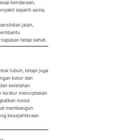
asap kendaraan,
enyakit seperti asma,
ersihkan jalan,
 membantu
rnapasan tetap sehat.
tuk tubuh, tetapi juga
ungan kotor dan
dan kelelahan
an teratur menciptakan
gkatkan mood.
apat membangun
ung kesejahteraan