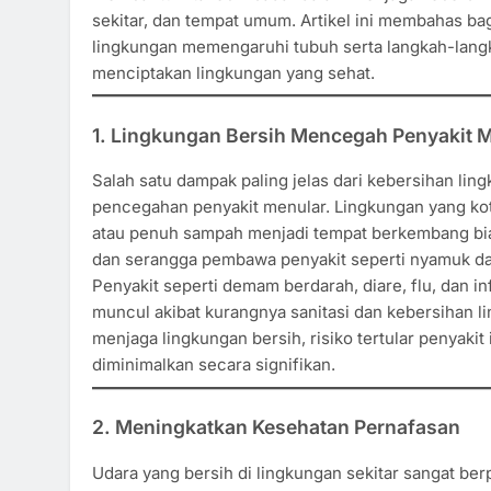
sekitar, dan tempat umum. Artikel ini membahas b
lingkungan memengaruhi tubuh serta langkah-langk
menciptakan lingkungan yang sehat.
1. Lingkungan Bersih Mencegah Penyakit 
Salah satu dampak paling jelas dari kebersihan lin
pencegahan penyakit menular. Lingkungan yang koto
atau penuh sampah menjadi tempat berkembang biak
dan serangga pembawa penyakit seperti nyamuk dan
Penyakit seperti demam berdarah, diare, flu, dan inf
muncul akibat kurangnya sanitasi dan kebersihan 
menjaga lingkungan bersih, risiko tertular penyakit 
diminimalkan secara signifikan.
2. Meningkatkan Kesehatan Pernafasan
Udara yang bersih di lingkungan sekitar sangat be