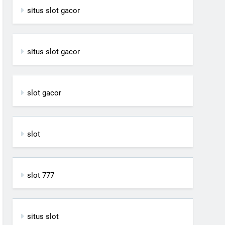
situs slot gacor
situs slot gacor
slot gacor
slot
slot 777
situs slot