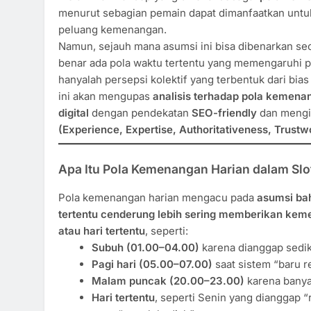
menurut sebagian pemain dapat dimanfaatkan unt
peluang kemenangan.
Namun, sejauh mana asumsi ini bisa dibenarkan se
benar ada pola waktu tertentu yang memengaruhi pe
hanyalah persepsi kolektif yang terbentuk dari bia
ini akan mengupas
analisis terhadap pola kemenan
digital
dengan pendekatan
SEO-friendly
dan mengik
(Experience, Expertise, Authoritativeness, Trustw
Apa Itu Pola Kemenangan Harian dalam Slo
Pola kemenangan harian mengacu pada
asumsi b
tertentu cenderung lebih sering memberikan kem
atau hari tertentu
, seperti:
Subuh (01.00–04.00)
karena dianggap sedik
Pagi hari (05.00–07.00)
saat sistem “baru r
Malam puncak (20.00–23.00)
karena banyak
Hari tertentu
, seperti Senin yang dianggap “