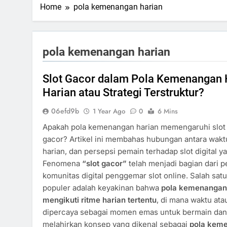
Home
pola kemenangan harian
pola kemenangan harian
Slot Gacor dalam Pola Kemenangan H
Harian atau Strategi Terstruktur?
06efd9b
1 Year Ago
0
6 Mins
Apakah pola kemenangan harian memengaruhi slot
gacor? Artikel ini membahas hubungan antara wakt
harian, dan persepsi pemain terhadap slot digital 
Fenomena
“slot gacor”
telah menjadi bagian dari 
komunitas digital penggemar slot online. Salah sat
populer adalah keyakinan bahwa
pola kemenangan 
mengikuti ritme harian tertentu
, di mana waktu atau
dipercaya sebagai momen emas untuk bermain dan
melahirkan konsep yang dikenal sebagai
pola keme