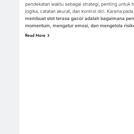
pendekatan waktu sebagai strategi, penting untuk
logika, catatan akurat, dan kontrol diri. Karena pad
membuat slot terasa gacor adalah bagaimana p
momentum, mengatur emosi, dan mengelola risiko
Read More