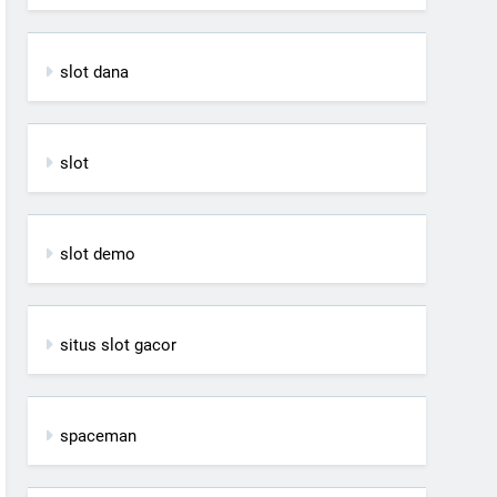
slot dana
slot
slot demo
situs slot gacor
spaceman