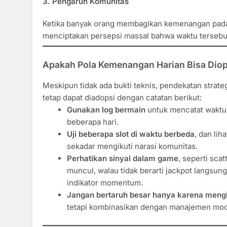
3.
Pengaruh Komunitas
Ketika banyak orang membagikan kemenangan pada j
menciptakan persepsi massal bahwa waktu terseb
Apakah Pola Kemenangan Harian Bisa Dio
Meskipun tidak ada bukti teknis, pendekatan strate
tetap dapat diadopsi dengan catatan berikut:
Gunakan log bermain
untuk mencatat waktu 
beberapa hari.
Uji beberapa slot di waktu berbeda
, dan lih
sekadar mengikuti narasi komunitas.
Perhatikan sinyal dalam game
, seperti scat
muncul, walau tidak berarti jackpot langsung,
indikator momentum.
Jangan bertaruh besar hanya karena mengi
tetapi kombinasikan dengan manajemen moda