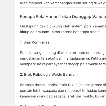
akan memberikan kemenangan lebih sering di waktu
Kenapa Pola Harian Tetap Dianggap Valid 
Meskipun tidak didukung oleh sistem,
pola kemena
hidup dalam komunitas
karena beberapa alasan:
1.
Bias Konfirmasi
Pemain yang menang di waktu tertentu cenderung
pengalaman tersebut dan mengulanginya. Ketika me
memperkuat kepercayaan terhadap pola waktu ters
2.
Efek Psikologis Waktu Bermain
Bermain dalam kondisi lebih fokus (misalnya saat d
pemain lebih waspada dan responsif terhadap kem
kemudian dianggap sebagai efek dari waktu, bukan 