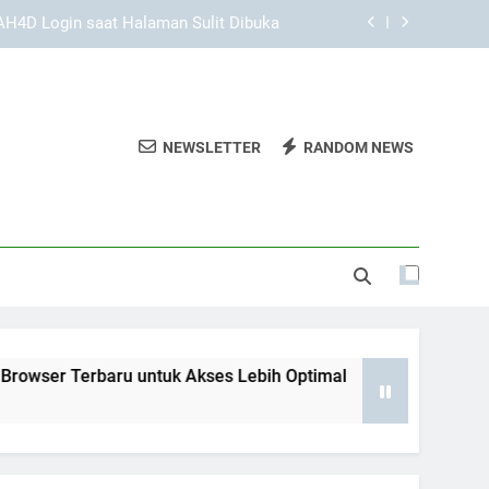
AH4D Login saat Halaman Sulit Dibuka
er Terbaru untuk Akses Lebih Optimal
 Akses untuk Sistem Operasi Berbeda
NEWSLETTER
RANDOM NEWS
gin agar Proses Masuk Lebih Efisien
AH4D Login saat Halaman Sulit Dibuka
nto Jerseys.
er Terbaru untuk Akses Lebih Optimal
 Akses untuk Sistem Operasi Berbeda
rbaru untuk Akses Lebih Optimal
KAYA787 Login dengan
3 Weeks Ago