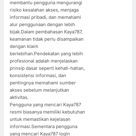
membantu pengguna mengurangi
risiko kesalahan akses, menjaga
informasi pribadi, dan memahami
alur penggunaan dengan lebih
bijak.Dalam pembahasan Kaya787,
keamanan tidak perlu disampaikan
dengan klaim
berlebihan.Pendekatan yang lebih
profesional adalah menjelaskan
prinsip dasar seperti kehati-hatian,
konsistensi informasi, dan
pentingnya memahami sumber
akses sebelum melanjutkan
aktivitas.
Pengguna yang mencari Kaya787
resmi biasanya memiliki kebutuhan
untuk memastikan kejelasan
informasi.Sementara pengguna
yang mencari Kaya787 login