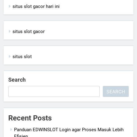
situs slot gacor hari ini
situs slot gacor
situs slot
Search
SEARCH
Recent Posts
Panduan EDWINSLOT Login agar Proses Masuk Lebih
Efisien