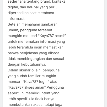
sederhana tentang brand, konteks
digital, dan hal-hal yang perlu
diperhatikan saat membaca
informasi.
Setelah memahami gambaran
umum, pengguna tersebut
mungkin mencari “Kaya787 resmi”
untuk menemukan informasi yang
lebih terarah.Ia ingin memastikan
bahwa penjelasan yang dibaca
tidak membingungkan dan sesuai
dengan kebutuhannya.
Dalam skenario lain, pengguna
yang sudah familiar mungkin
mencari “Kaya787 login” atau
“Kaya787 akses aman”.Pengguna
seperti ini memiliki intent yang
lebih spesifik.Ia tidak hanya
membutuhkan akses, tetapi juga