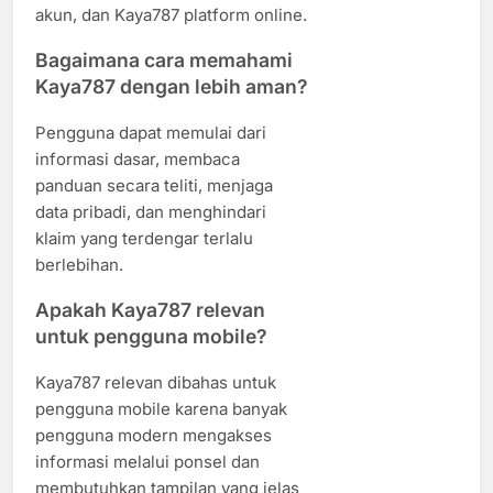
akun, dan Kaya787 platform online.
Bagaimana cara memahami
Kaya787 dengan lebih aman?
Pengguna dapat memulai dari
informasi dasar, membaca
panduan secara teliti, menjaga
data pribadi, dan menghindari
klaim yang terdengar terlalu
berlebihan.
Apakah Kaya787 relevan
untuk pengguna mobile?
Kaya787 relevan dibahas untuk
pengguna mobile karena banyak
pengguna modern mengakses
informasi melalui ponsel dan
membutuhkan tampilan yang jelas