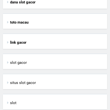
dana slot gacor
toto macau
link gacor
slot gacor
situs slot gacor
slot