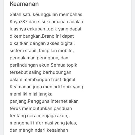
Keamanan
Salah satu keunggulan membahas
Kaya787 dari sisi keamanan adalah
luasnya cakupan topik yang dapat
dikembangkan.Brand ini dapat
dikaitkan dengan akses digital,
sistem stabil, tampilan mobile,
pengalaman pengguna, dan
perlindungan akun.Semua topik
tersebut saling berhubungan
dalam membangun trust digital.
Keamanan juga menjadi topik yang
memiliki nilai jangka
panjang.Pengguna internet akan
terus membutuhkan panduan
tentang cara menjaga akun,
mengenali informasi yang jelas,
dan menghindari kesalahan