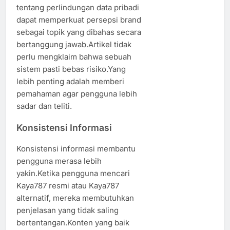
tentang perlindungan data pribadi
dapat memperkuat persepsi brand
sebagai topik yang dibahas secara
bertanggung jawab.Artikel tidak
perlu mengklaim bahwa sebuah
sistem pasti bebas risiko.Yang
lebih penting adalah memberi
pemahaman agar pengguna lebih
sadar dan teliti.
Konsistensi Informasi
Konsistensi informasi membantu
pengguna merasa lebih
yakin.Ketika pengguna mencari
Kaya787 resmi atau Kaya787
alternatif, mereka membutuhkan
penjelasan yang tidak saling
bertentangan.Konten yang baik