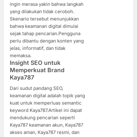
ingin merasa yakin bahwa langkah
yang dilakukan tidak ceroboh.
Skenario tersebut menunjukkan
bahwa keamanan digital dimulai
sejak tahap pencarian.Pengguna
perlu dibantu dengan konten yang
jelas, informatif, dan tidak
memaksa.
Insight SEO untuk
Memperkuat Brand
Kaya787
Dari sudut pandang SEO,
keamanan digital adalah topik yang
kuat untuk memperluas semantic
keyword Kaya787.Artikel ini dapat
mendukung pencarian seperti
Kaya787 keamanan akun, Kaya787
akses aman, Kaya787 resmi, dan