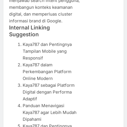
menjawab search intent pengguna,
membangun konteks keamanan
digital, dan memperluas cluster
informasi brand di Google.
Internal Linking
Suggestion
Kaya787 dan Pentingnya
Tampilan Mobile yang
Responsif
Kaya787 dalam
Perkembangan Platform
Online Modern
Kaya787 sebagai Platform
Digital dengan Performa
Adaptif
Panduan Menavigasi
Kaya787 agar Lebih Mudah
Dipahami
Kaya787 dan Pentingnya