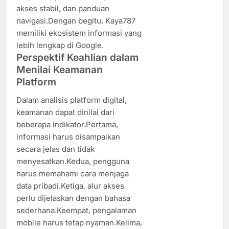
akses stabil, dan panduan
navigasi.Dengan begitu, Kaya787
memiliki ekosistem informasi yang
lebih lengkap di Google.
Perspektif Keahlian dalam
Menilai Keamanan
Platform
Dalam analisis platform digital,
keamanan dapat dinilai dari
beberapa indikator.Pertama,
informasi harus disampaikan
secara jelas dan tidak
menyesatkan.Kedua, pengguna
harus memahami cara menjaga
data pribadi.Ketiga, alur akses
perlu dijelaskan dengan bahasa
sederhana.Keempat, pengalaman
mobile harus tetap nyaman.Kelima,