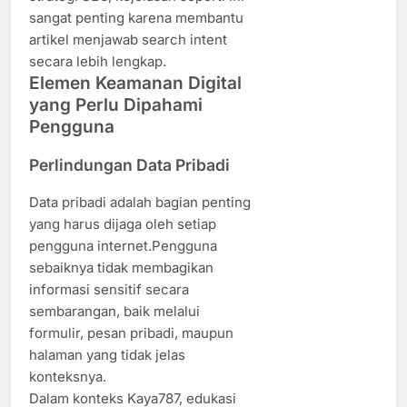
sangat penting karena membantu
artikel menjawab search intent
secara lebih lengkap.
Elemen Keamanan Digital
yang Perlu Dipahami
Pengguna
Perlindungan Data Pribadi
Data pribadi adalah bagian penting
yang harus dijaga oleh setiap
pengguna internet.Pengguna
sebaiknya tidak membagikan
informasi sensitif secara
sembarangan, baik melalui
formulir, pesan pribadi, maupun
halaman yang tidak jelas
konteksnya.
Dalam konteks Kaya787, edukasi