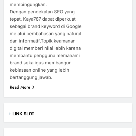
membingungkan.
Dengan pendekatan SEO yang
tepat, Kaya787 dapat diperkuat
sebagai brand keyword di Google
melalui pembahasan yang natural
dan informatif.Topik keamanan
digital memberi nilai lebih karena
membantu pengguna memahami
brand sekaligus membangun
kebiasaan online yang lebih
bertanggung jawab.
Read More
LINK SLOT