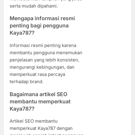
serta mudah dipahami.
Mengapa informasi resmi
penting bagi pengguna
Kaya787?
Informasi resmi penting karena
membantu pengguna menemukan
penjelasan yang lebih konsisten,
mengurangi kebingungan, dan
memperkuat rasa percaya
terhadap brand.
Bagaimana artikel SEO
membantu memperkuat
Kaya787?
Artikel SEO membantu
memperkuat Kaya787 dengan