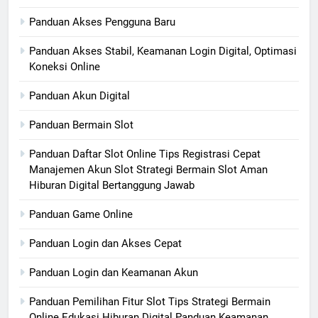
Panduan Akses Pengguna Baru
Panduan Akses Stabil, Keamanan Login Digital, Optimasi
Koneksi Online
Panduan Akun Digital
Panduan Bermain Slot
Panduan Daftar Slot Online Tips Registrasi Cepat
Manajemen Akun Slot Strategi Bermain Slot Aman
Hiburan Digital Bertanggung Jawab
Panduan Game Online
Panduan Login dan Akses Cepat
Panduan Login dan Keamanan Akun
Panduan Pemilihan Fitur Slot Tips Strategi Bermain
Online Edukasi Hiburan Digital Panduan Keamanan