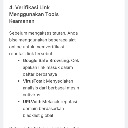
4. Verifikasi Link
Menggunakan Tools
Keamanan
Sebelum mengakses tautan, Anda
bisa menggunakan beberapa alat
online untuk memverifikasi
reputasi link tersebut:
Google Safe Browsing
: Cek
apakah link masuk dalam
daftar berbahaya
VirusTotal
: Menyediakan
analisis dari berbagai mesin
antivirus
URLVoid
: Melacak reputasi
domain berdasarkan
blacklist global