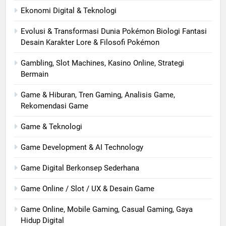
Ekonomi Digital & Teknologi
Evolusi & Transformasi Dunia Pokémon Biologi Fantasi
Desain Karakter Lore & Filosofi Pokémon
Gambling, Slot Machines, Kasino Online, Strategi
Bermain
Game & Hiburan, Tren Gaming, Analisis Game,
Rekomendasi Game
Game & Teknologi
Game Development & AI Technology
Game Digital Berkonsep Sederhana
Game Online / Slot / UX & Desain Game
Game Online, Mobile Gaming, Casual Gaming, Gaya
Hidup Digital