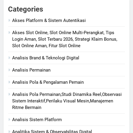
Categories
Akses Platform & Sistem Autentikasi
Akses Slot Online, Slot Online Multi-Perangkat, Tips
Login Aman, Slot Terbaru 2026, Strategi Klaim Bonus,
Slot Online Aman, Fitur Slot Online
Analisis Brand & Teknologi Digital
Analisis Permainan
Analisis Pola & Pengalaman Pemain
Analisis Pola Permainan,Studi Dinamika Reel,Observasi
Sistem Interaktif,Perilaku Visual Mesin,Manajemen
Ritme Bermain
Analisis Sistem Platform
Analitika Sistem & Observabilitas Digital