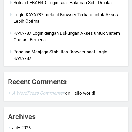
Solusi LEBAH4D Login saat Halaman Sulit Dibuka
Login KAYA787 melalui Browser Terbaru untuk Akses
Lebih Optimal
KAYA787 Login dengan Dukungan Akses untuk Sistem
Operasi Berbeda
Panduan Menjaga Stabilitas Browser saat Login
KAYA787
Recent Comments
A WordPress Commenter
on
Hello world!
Archives
July 2026