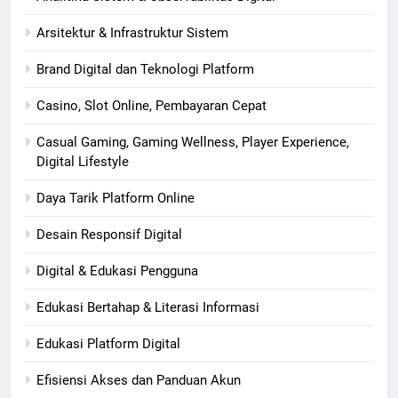
Arsitektur & Infrastruktur Sistem
Brand Digital dan Teknologi Platform
Casino, Slot Online, Pembayaran Cepat
Casual Gaming, Gaming Wellness, Player Experience,
Digital Lifestyle
Daya Tarik Platform Online
Desain Responsif Digital
Digital & Edukasi Pengguna
Edukasi Bertahap & Literasi Informasi
Edukasi Platform Digital
Efisiensi Akses dan Panduan Akun