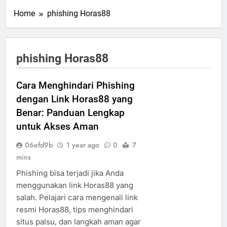
Home
phishing Horas88
phishing Horas88
Cara Menghindari Phishing
dengan Link Horas88 yang
Benar: Panduan Lengkap
untuk Akses Aman
06efd9b
1 year ago
0
7
mins
Phishing bisa terjadi jika Anda
menggunakan link Horas88 yang
salah. Pelajari cara mengenali link
resmi Horas88, tips menghindari
situs palsu, dan langkah aman agar