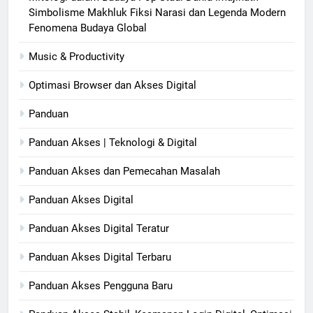
Simbolisme Makhluk Fiksi Narasi dan Legenda Modern
Fenomena Budaya Global
Music & Productivity
Optimasi Browser dan Akses Digital
Panduan
Panduan Akses | Teknologi & Digital
Panduan Akses dan Pemecahan Masalah
Panduan Akses Digital
Panduan Akses Digital Teratur
Panduan Akses Digital Terbaru
Panduan Akses Pengguna Baru