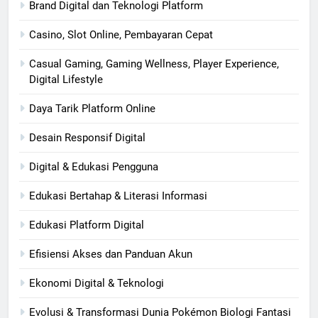
Brand Digital dan Teknologi Platform
Casino, Slot Online, Pembayaran Cepat
Casual Gaming, Gaming Wellness, Player Experience,
Digital Lifestyle
Daya Tarik Platform Online
Desain Responsif Digital
Digital & Edukasi Pengguna
Edukasi Bertahap & Literasi Informasi
Edukasi Platform Digital
Efisiensi Akses dan Panduan Akun
Ekonomi Digital & Teknologi
Evolusi & Transformasi Dunia Pokémon Biologi Fantasi