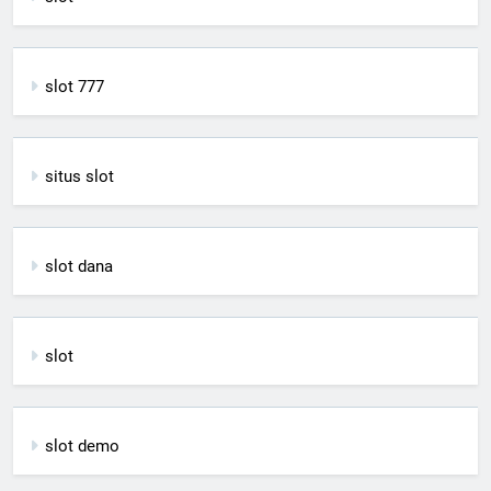
slot 777
situs slot
slot dana
slot
slot demo