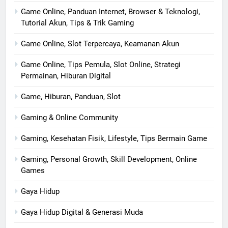
Game Online, Panduan Internet, Browser & Teknologi,
Tutorial Akun, Tips & Trik Gaming
Game Online, Slot Terpercaya, Keamanan Akun
Game Online, Tips Pemula, Slot Online, Strategi
Permainan, Hiburan Digital
Game, Hiburan, Panduan, Slot
Gaming & Online Community
Gaming, Kesehatan Fisik, Lifestyle, Tips Bermain Game
Gaming, Personal Growth, Skill Development, Online
Games
Gaya Hidup
Gaya Hidup Digital & Generasi Muda