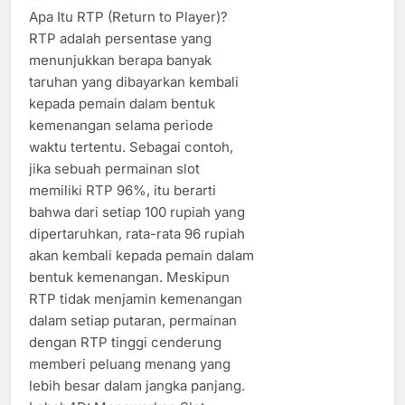
Apa Itu RTP (Return to Player)?
RTP adalah persentase yang
menunjukkan berapa banyak
taruhan yang dibayarkan kembali
kepada pemain dalam bentuk
kemenangan selama periode
waktu tertentu. Sebagai contoh,
jika sebuah permainan slot
memiliki RTP 96%, itu berarti
bahwa dari setiap 100 rupiah yang
dipertaruhkan, rata-rata 96 rupiah
akan kembali kepada pemain dalam
bentuk kemenangan. Meskipun
RTP tidak menjamin kemenangan
dalam setiap putaran, permainan
dengan RTP tinggi cenderung
memberi peluang menang yang
lebih besar dalam jangka panjang.