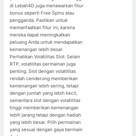
di Lebah4D juga menawarkan fitur
bonus seperti Free Spins atau
pengganda. Pastikan untuk
memanfaatkan fitur ini, karena
mereka dapat meningkatkan
peluang Anda untuk mendapatkan
kemenangan lebih besar.
Perhatikan Volatilitas Slot: Selain
RTP, volatilitas permainan juga
penting. Slot dengan volatilitas
rendah cenderung memberikan
kemenangan lebih sering, tetapi
dengan jumlah yang lebih kecil,
sementara slot dengan volatilitas
tinggi memberikan kemenangan
lebih jarang tetapi dengan hadiah
yang lebih besar. Pilih permainan
yang sesuai dengan gaya bermain