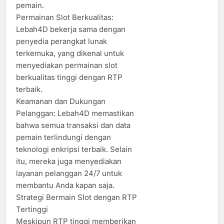
pemain.
Permainan Slot Berkualitas:
Lebah4D bekerja sama dengan
penyedia perangkat lunak
terkemuka, yang dikenal untuk
menyediakan permainan slot
berkualitas tinggi dengan RTP
terbaik.
Keamanan dan Dukungan
Pelanggan: Lebah4D memastikan
bahwa semua transaksi dan data
pemain terlindungi dengan
teknologi enkripsi terbaik. Selain
itu, mereka juga menyediakan
layanan pelanggan 24/7 untuk
membantu Anda kapan saja.
Strategi Bermain Slot dengan RTP
Tertinggi
Meskipun RTP tinggi memberikan