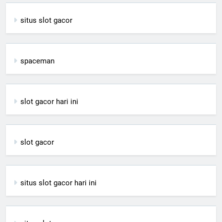
situs slot gacor
spaceman
slot gacor hari ini
slot gacor
situs slot gacor hari ini