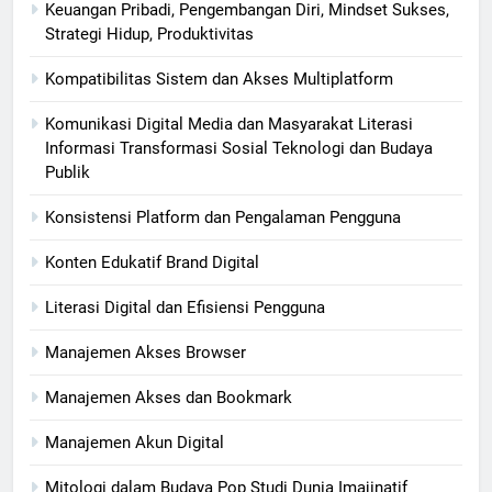
Keuangan Pribadi, Pengembangan Diri, Mindset Sukses,
Strategi Hidup, Produktivitas
Kompatibilitas Sistem dan Akses Multiplatform
Komunikasi Digital Media dan Masyarakat Literasi
Informasi Transformasi Sosial Teknologi dan Budaya
Publik
Konsistensi Platform dan Pengalaman Pengguna
Konten Edukatif Brand Digital
Literasi Digital dan Efisiensi Pengguna
Manajemen Akses Browser
Manajemen Akses dan Bookmark
Manajemen Akun Digital
Mitologi dalam Budaya Pop Studi Dunia Imajinatif