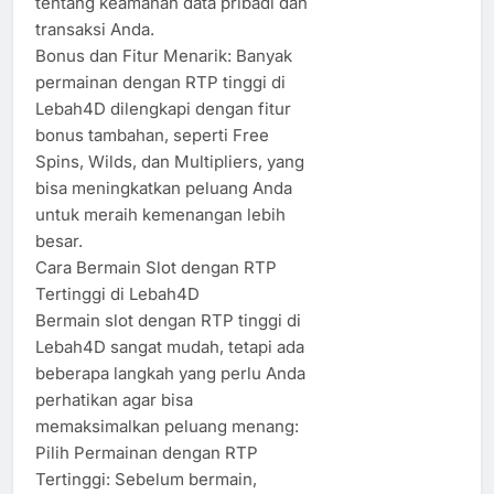
tentang keamanan data pribadi dan
transaksi Anda.
Bonus dan Fitur Menarik: Banyak
permainan dengan RTP tinggi di
Lebah4D dilengkapi dengan fitur
bonus tambahan, seperti Free
Spins, Wilds, dan Multipliers, yang
bisa meningkatkan peluang Anda
untuk meraih kemenangan lebih
besar.
Cara Bermain Slot dengan RTP
Tertinggi di Lebah4D
Bermain slot dengan RTP tinggi di
Lebah4D sangat mudah, tetapi ada
beberapa langkah yang perlu Anda
perhatikan agar bisa
memaksimalkan peluang menang:
Pilih Permainan dengan RTP
Tertinggi: Sebelum bermain,