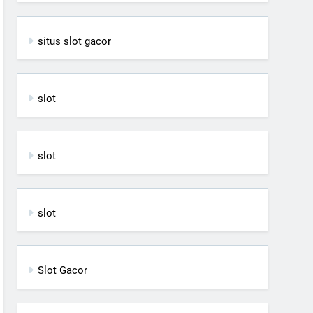
situs slot gacor
slot
slot
slot
Slot Gacor