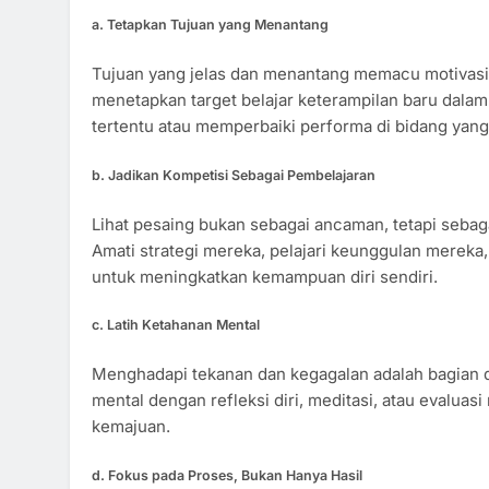
a. Tetapkan Tujuan yang Menantang
Tujuan yang jelas dan menantang memacu motivasi i
menetapkan target belajar keterampilan baru dalam
tertentu atau memperbaiki performa di bidang yang 
b. Jadikan Kompetisi Sebagai Pembelajaran
Lihat pesaing bukan sebagai ancaman, tetapi seba
Amati strategi mereka, pelajari keunggulan mereka
untuk meningkatkan kemampuan diri sendiri.
c. Latih Ketahanan Mental
Menghadapi tekanan dan kegagalan adalah bagian da
mental dengan refleksi diri, meditasi, atau evaluasi
kemajuan.
d. Fokus pada Proses, Bukan Hanya Hasil