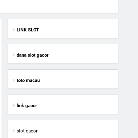
LINK SLOT
dana slot gacor
toto macau
link gacor
slot gacor