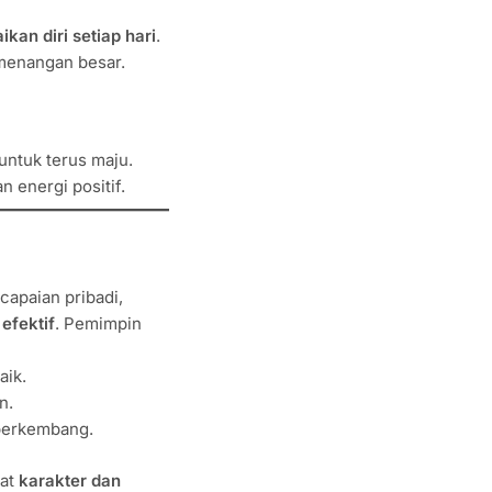
ikan diri setiap hari
.
emenangan besar.
untuk terus maju.
 energi positif.
capaian pribadi,
efektif
. Pemimpin
aik.
n.
 berkembang.
uat
karakter dan