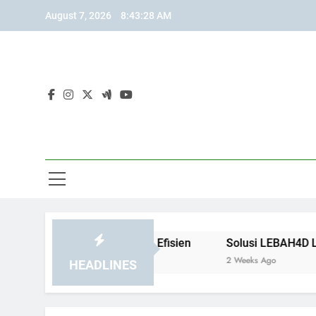
Skip
August 7, 2026
8:43:29 AM
to
content
Int
Dapatkan J
oses Masuk Lebih Efisien
Solusi LEBAH4D Login saat H
2 Weeks Ago
HEADLINES