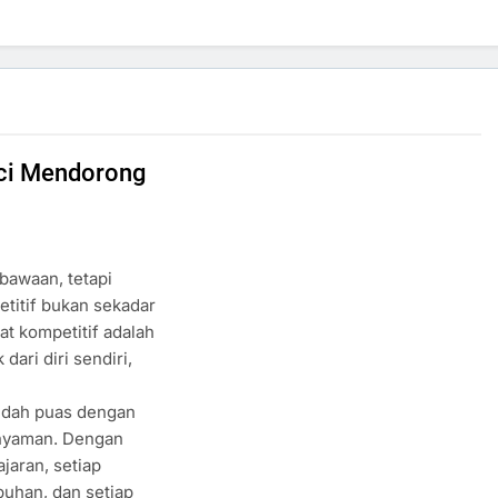
ci Mendorong
bawaan, tetapi
etitif bukan sekadar
at kompetitif adalah
dari diri sendiri,
udah puas dengan
 nyaman. Dengan
jaran, setiap
uhan, dan setiap