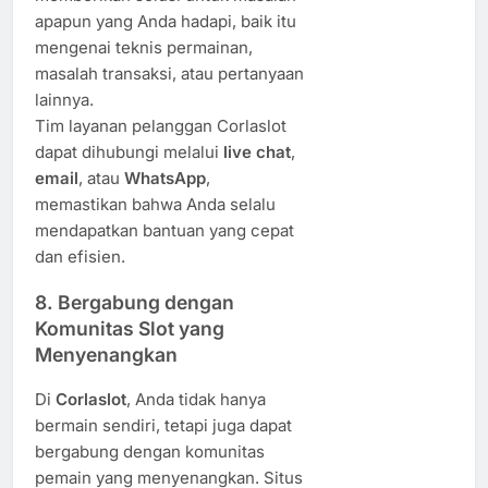
apapun yang Anda hadapi, baik itu
mengenai teknis permainan,
masalah transaksi, atau pertanyaan
lainnya.
Tim layanan pelanggan Corlaslot
dapat dihubungi melalui
live chat
,
email
, atau
WhatsApp
,
memastikan bahwa Anda selalu
mendapatkan bantuan yang cepat
dan efisien.
8.
Bergabung dengan
Komunitas Slot yang
Menyenangkan
Di
Corlaslot
, Anda tidak hanya
bermain sendiri, tetapi juga dapat
bergabung dengan komunitas
pemain yang menyenangkan. Situs