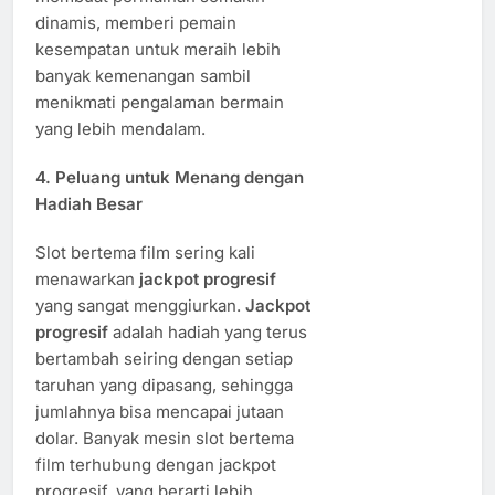
dinamis, memberi pemain
kesempatan untuk meraih lebih
banyak kemenangan sambil
menikmati pengalaman bermain
yang lebih mendalam.
4.
Peluang untuk Menang dengan
Hadiah Besar
Slot bertema film sering kali
menawarkan
jackpot progresif
yang sangat menggiurkan.
Jackpot
progresif
adalah hadiah yang terus
bertambah seiring dengan setiap
taruhan yang dipasang, sehingga
jumlahnya bisa mencapai jutaan
dolar. Banyak mesin slot bertema
film terhubung dengan jackpot
progresif, yang berarti lebih