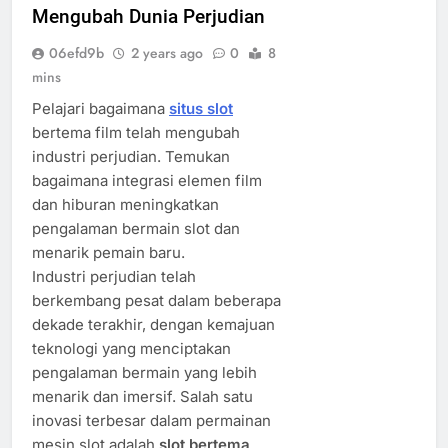
Mengubah Dunia Perjudian
06efd9b
2 years ago
0
8
mins
Pelajari bagaimana
situs slot
bertema film telah mengubah
industri perjudian. Temukan
bagaimana integrasi elemen film
dan hiburan meningkatkan
pengalaman bermain slot dan
menarik pemain baru.
Industri perjudian telah
berkembang pesat dalam beberapa
dekade terakhir, dengan kemajuan
teknologi yang menciptakan
pengalaman bermain yang lebih
menarik dan imersif. Salah satu
inovasi terbesar dalam permainan
mesin slot adalah
slot bertema