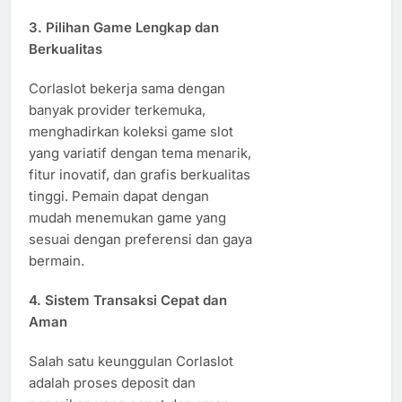
3. Pilihan Game Lengkap dan
Berkualitas
Corlaslot bekerja sama dengan
banyak provider terkemuka,
menghadirkan koleksi game slot
yang variatif dengan tema menarik,
fitur inovatif, dan grafis berkualitas
tinggi. Pemain dapat dengan
mudah menemukan game yang
sesuai dengan preferensi dan gaya
bermain.
4. Sistem Transaksi Cepat dan
Aman
Salah satu keunggulan Corlaslot
adalah proses deposit dan