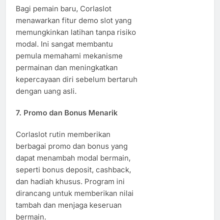
Bagi pemain baru, Corlaslot
menawarkan fitur demo slot yang
memungkinkan latihan tanpa risiko
modal. Ini sangat membantu
pemula memahami mekanisme
permainan dan meningkatkan
kepercayaan diri sebelum bertaruh
dengan uang asli.
7. Promo dan Bonus Menarik
Corlaslot rutin memberikan
berbagai promo dan bonus yang
dapat menambah modal bermain,
seperti bonus deposit, cashback,
dan hadiah khusus. Program ini
dirancang untuk memberikan nilai
tambah dan menjaga keseruan
bermain.