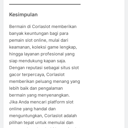
Kesimpulan
Bermain di Corlaslot memberikan
banyak keuntungan bagi para
pemain slot online, mulai dari
keamanan, koleksi game lengkap,
hingga layanan profesional yang
siap mendukung kapan saja.
Dengan reputasi sebagai situs slot
gacor terpercaya, Corlaslot
memberikan peluang menang yang
lebih baik dan pengalaman
bermain yang menyenangkan.
Jika Anda mencari platform slot
online yang handal dan
menguntungkan, Corlaslot adalah
pilihan tepat untuk memulai dan