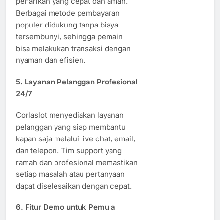
penarikan yang cepat dan aman.
Berbagai metode pembayaran
populer didukung tanpa biaya
tersembunyi, sehingga pemain
bisa melakukan transaksi dengan
nyaman dan efisien.
5. Layanan Pelanggan Profesional
24/7
Corlaslot menyediakan layanan
pelanggan yang siap membantu
kapan saja melalui live chat, email,
dan telepon. Tim support yang
ramah dan profesional memastikan
setiap masalah atau pertanyaan
dapat diselesaikan dengan cepat.
6. Fitur Demo untuk Pemula