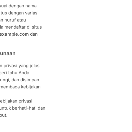
esuai dengan nama
itus dengan variasi
n huruf atau
a mendaftar di situs
example.com
dan
gunaan
n privasi yang jelas
beri tahu Anda
ungi, dan disimpan.
 membaca kebijakan
kebijakan privasi
 untuk berhati-hati dan
but.