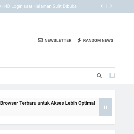
AH4D Login saat Halaman Sulit Dibuka
er Terbaru untuk Akses Lebih Optimal
 Akses untuk Sistem Operasi Berbeda
NEWSLETTER
RANDOM NEWS
gin agar Proses Masuk Lebih Efisien
AH4D Login saat Halaman Sulit Dibuka
nto Jerseys.
er Terbaru untuk Akses Lebih Optimal
 Akses untuk Sistem Operasi Berbeda
rbaru untuk Akses Lebih Optimal
KAYA787 Login dengan
3 Weeks Ago