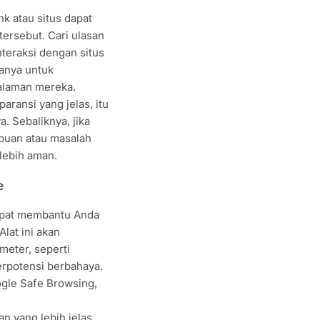
nk atau situs dapat
tersebut. Cari ulasan
nteraksi dengan situs
anya untuk
alaman mereka.
paransi yang jelas, itu
. Sebaliknya, jika
ipuan atau masalah
lebih aman.
e
apat membantu Anda
lat ini akan
meter, seperti
erpotensi berbahaya.
gle Safe Browsing,
n yang lebih jelas