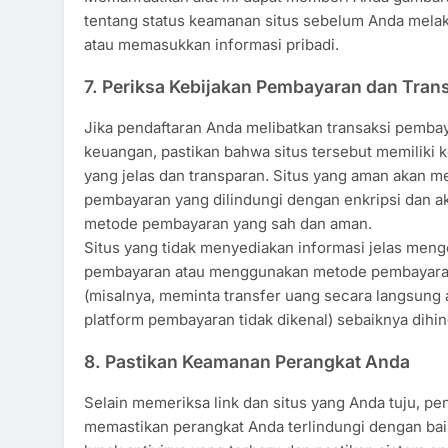
tentang status keamanan situs sebelum Anda mela
atau memasukkan informasi pribadi.
7.
Periksa Kebijakan Pembayaran dan Tran
Jika pendaftaran Anda melibatkan transaksi pembay
keuangan, pastikan bahwa situs tersebut memiliki
yang jelas dan transparan. Situs yang aman akan me
pembayaran yang dilindungi dengan enkripsi dan 
metode pembayaran yang sah dan aman.
Situs yang tidak menyediakan informasi jelas meng
pembayaran atau menggunakan metode pembayara
(misalnya, meminta transfer uang secara langsun
platform pembayaran tidak dikenal) sebaiknya dihin
8.
Pastikan Keamanan Perangkat Anda
Selain memeriksa link dan situs yang Anda tuju, pe
memastikan perangkat Anda terlindungi dengan ba