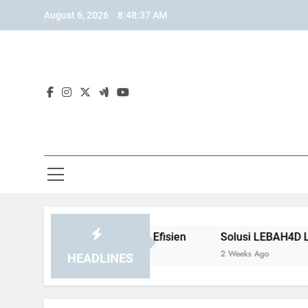
Skip
August 6, 2026
8:48:38 AM
to
content
Int
Dapatkan J
oses Masuk Lebih Efisien
Solusi LEBAH4D Login saat H
2 Weeks Ago
HEADLINES