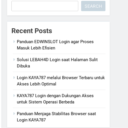
SEARCH
Recent Posts
Panduan EDWINSLOT Login agar Proses
Masuk Lebih Efisien
Solusi LEBAH4D Login saat Halaman Sulit
Dibuka
Login KAYA787 melalui Browser Terbaru untuk
Akses Lebih Optimal
KAYA787 Login dengan Dukungan Akses
untuk Sistem Operasi Berbeda
Panduan Menjaga Stabilitas Browser saat
Login KAYA787