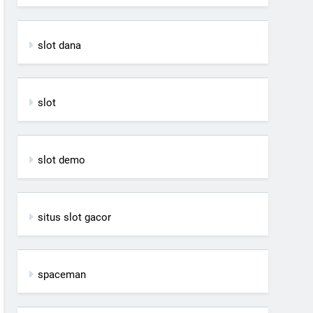
slot dana
slot
slot demo
situs slot gacor
spaceman