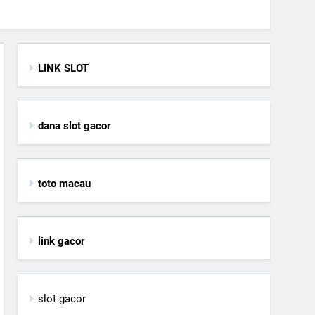
LINK SLOT
dana slot gacor
toto macau
link gacor
slot gacor