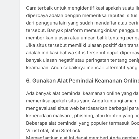
Cara terbaik untuk mengidentifikasi apakah suatu li
dipercaya adalah dengan memeriksa reputasi situs 
dari pengguna lain yang sudah mendaftar atau beri
tersebut. Banyak platform memungkinkan penggun
memberikan ulasan atau umpan balik tentang peng
Jika situs tersebut memiliki ulasan positif dan trans
adalah indikasi bahwa situs tersebut dapat dipercaya
banyak ulasan negatif atau peringatan tentang pen
keamanan, Anda sebaiknya mencari alternatif yang 
6.
Gunakan Alat Pemindai Keamanan Onlin
Ada banyak alat pemindai keamanan online yang d
memeriksa apakah situs yang Anda kunjungi aman. A
mengevaluasi situs web berdasarkan berbagai para
keberadaan malware, phishing, atau konten yang b
Beberapa alat pemindai yang populer termasuk Goo
VirusTotal, atau SiteLock.
Memanfaatkan alat ini dapat memberi Anda gambara