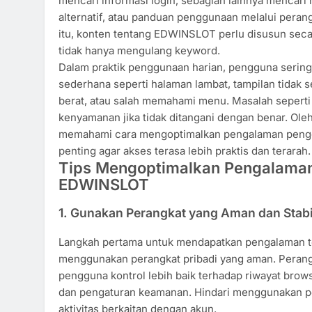
mencari informasi login, sebagian lainnya mencari
alternatif, atau panduan penggunaan melalui peran
itu, konten tentang EDWINSLOT perlu disusun seca
tidak hanya mengulang keyword.
Dalam praktik penggunaan harian, pengguna serin
sederhana seperti halaman lambat, tampilan tidak
berat, atau salah memahami menu. Masalah seperti
kenyamanan jika tidak ditangani dengan benar. Oleh
memahami cara mengoptimalkan pengalaman pengg
penting agar akses terasa lebih praktis dan terarah.
Tips Mengoptimalkan Pengalaman
EDWINSLOT
1. Gunakan Perangkat yang Aman dan Stabi
Langkah pertama untuk mendapatkan pengalaman t
menggunakan perangkat pribadi yang aman. Perang
pengguna kontrol lebih baik terhadap riwayat brows
dan pengaturan keamanan. Hindari menggunakan p
aktivitas berkaitan dengan akun.