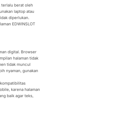
terlalu berat oleh
gunakan laptop atau
idak diperlukan.
 halaman EDWINSLOT
an digital. Browser
mpilan halaman tidak
emen tidak muncul
ih nyaman, gunakan
ompatibilitas
mobile, karena halaman
g baik agar teks,