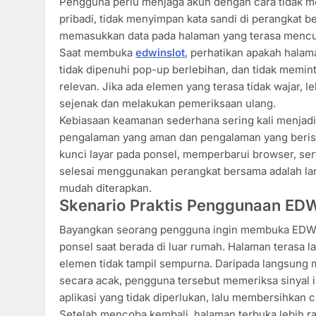
Pengguna perlu menjaga akun dengan cara tidak m
pribadi, tidak menyimpan kata sandi di perangkat b
memasukkan data pada halaman yang terasa mencu
Saat membuka
edwinslot
, perhatikan apakah halama
tidak dipenuhi pop-up berlebihan, dan tidak memint
relevan. Jika ada elemen yang terasa tidak wajar, le
sejenak dan melakukan pemeriksaan ulang.
Kebiasaan keamanan sederhana sering kali menjad
pengalaman yang aman dan pengalaman yang beri
kunci layar pada ponsel, memperbarui browser, ser
selesai menggunakan perangkat bersama adalah la
mudah diterapkan.
Skenario Praktis Penggunaan E
Bayangkan seorang pengguna ingin membuka EDW
ponsel saat berada di luar rumah. Halaman terasa 
elemen tidak tampil sempurna. Daripada langsung m
secara acak, pengguna tersebut memeriksa sinyal 
aplikasi yang tidak diperlukan, lalu membersihkan 
Setelah mencoba kembali, halaman terbuka lebih r