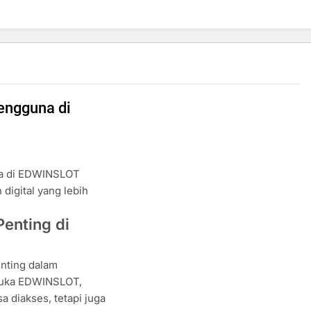
engguna di
na di EDWINSLOT
digital yang lebih
enting di
nting dalam
buka EDWINSLOT,
 diakses, tetapi juga