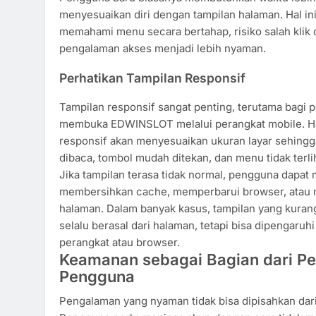
menyesuaikan diri dengan tampilan halaman. Hal in
memahami menu secara bertahap, risiko salah klik
pengalaman akses menjadi lebih nyaman.
Perhatikan Tampilan Responsif
Tampilan responsif sangat penting, terutama bagi
membuka EDWINSLOT melalui perangkat mobile. H
responsif akan menyesuaikan ukuran layar sehingg
dibaca, tombol mudah ditekan, dan menu tidak terli
Jika tampilan terasa tidak normal, pengguna dapa
membersihkan cache, memperbarui browser, atau
halaman. Dalam banyak kasus, tampilan yang kura
selalu berasal dari halaman, tetapi bisa dipengaruhi
perangkat atau browser.
Keamanan sebagai Bagian dari P
Pengguna
Pengalaman yang nyaman tidak bisa dipisahkan dar