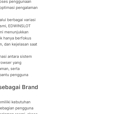
proses penggunaan
 optimasi pengalaman
lui berbagai variasi
esmi, EDWINSLOT
 ini menunjukkan
k hanya berfokus
, dan kejelasan saat
nasi antara sistem
Browser yang
aman, serta
bantu pengguna
ebagai Brand
miliki kebutuhan
 Sebagian pengguna