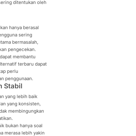
ering ditentukan oleh
ukan hanya berasal
Pengguna sering
 utama bermasalah,
ukan pengecekan.
n dapat membantu
ternatif terbaru dapat
tap perlu
an penggunaan.
 Stabil
n yang lebih baik
an yang konsisten,
 tidak membingungkan
tikan.
ik bukan hanya soal
na merasa lebih yakin