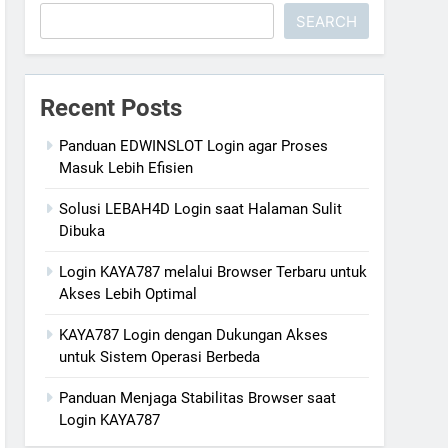
SEARCH
Recent Posts
Panduan EDWINSLOT Login agar Proses
Masuk Lebih Efisien
Solusi LEBAH4D Login saat Halaman Sulit
Dibuka
Login KAYA787 melalui Browser Terbaru untuk
Akses Lebih Optimal
KAYA787 Login dengan Dukungan Akses
untuk Sistem Operasi Berbeda
Panduan Menjaga Stabilitas Browser saat
Login KAYA787