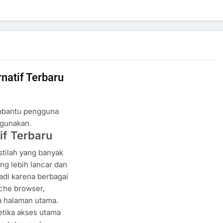
natif Terbaru
embantu pengguna
igunakan.
f Terbaru
istilah yang banyak
ng lebih lancar dan
jadi karena berbagai
cache browser,
a halaman utama.
ketika akses utama