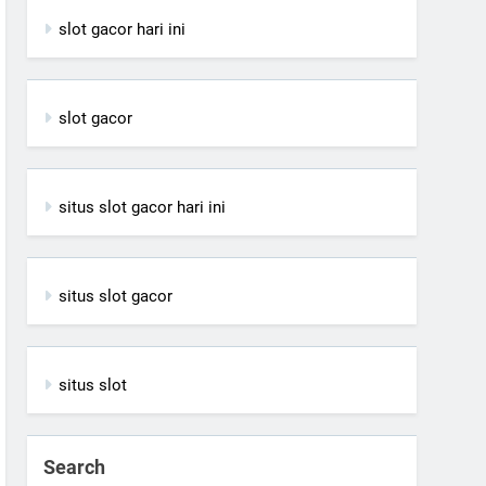
slot gacor hari ini
slot gacor
situs slot gacor hari ini
situs slot gacor
situs slot
Search