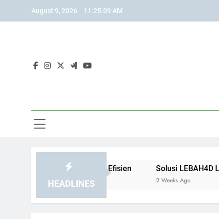
Skip
August 9, 2026
11:25:10 AM
to
content
Int
Dapatkan J
ses Masuk Lebih Efisien
Solusi LEBAH4D Login saat Ha
2 Weeks Ago
HEADLINES