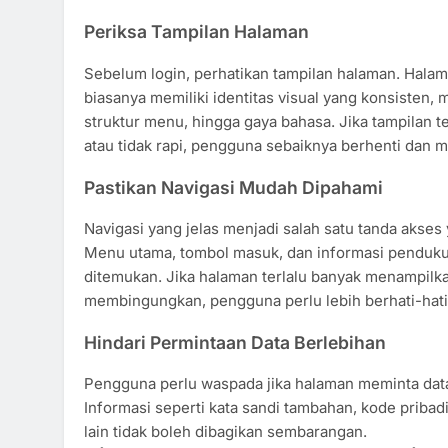
Periksa Tampilan Halaman
Sebelum login, perhatikan tampilan halaman. Halam
biasanya memiliki identitas visual yang konsisten, m
struktur menu, hingga gaya bahasa. Jika tampilan t
atau tidak rapi, pengguna sebaiknya berhenti dan 
Pastikan Navigasi Mudah Dipahami
Navigasi yang jelas menjadi salah satu tanda akses
Menu utama, tombol masuk, dan informasi penduk
ditemukan. Jika halaman terlalu banyak menampilk
membingungkan, pengguna perlu lebih berhati-hati
Hindari Permintaan Data Berlebihan
Pengguna perlu waspada jika halaman meminta data
Informasi seperti kata sandi tambahan, kode pribadi,
lain tidak boleh dibagikan sembarangan.