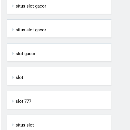
situs slot gacor
situs slot gacor
slot gacor
slot
slot 777
situs slot