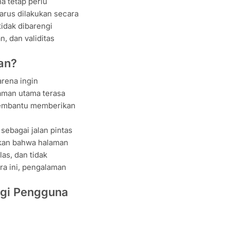
a tetap perlu
rus dilakukan secara
tidak dibarengi
, dan validitas
an?
rena ingin
laman utama terasa
t membantu memberikan
 sebagai jalan pintas
ikan bahwa halaman
las, dan tidak
ra ini, pengalaman
agi Pengguna