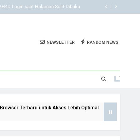
AH4D Login saat Halaman Sulit Dibuka
er Terbaru untuk Akses Lebih Optimal
 Akses untuk Sistem Operasi Berbeda
NEWSLETTER
RANDOM NEWS
gin agar Proses Masuk Lebih Efisien
AH4D Login saat Halaman Sulit Dibuka
nto Jerseys.
er Terbaru untuk Akses Lebih Optimal
 Akses untuk Sistem Operasi Berbeda
baru untuk Akses Lebih Optimal
KAYA787 Login dengan 
3 Weeks Ago