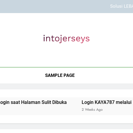
Solusi LEB
Login KAYA787 melalui Brows
KAYA787 Login dengan Dukungan
Panduan EDWINSLOT Lo
o Jerseys
Solusi LEB
ersey Olahraga Berkualitas Dan Merchandise Favorit Anda Di I
Login KAYA787 melalui Brows
SAMPLE PAGE
KAYA787 Login dengan Dukungan
laman Sulit Dibuka
Login KAYA787 melalui Browser Ter
2 Weeks Ago