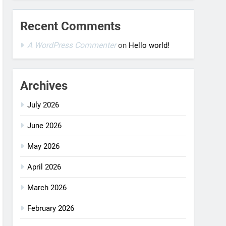
Recent Comments
A WordPress Commenter
on
Hello world!
Archives
July 2026
June 2026
May 2026
April 2026
March 2026
February 2026