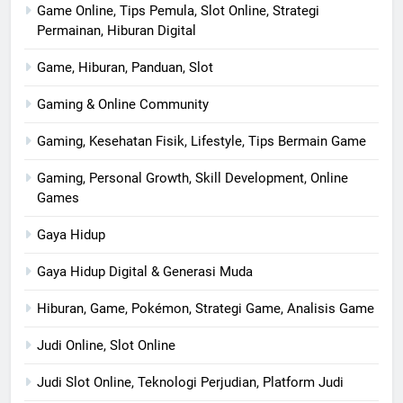
Game Online, Tips Pemula, Slot Online, Strategi
Permainan, Hiburan Digital
Game, Hiburan, Panduan, Slot
Gaming & Online Community
Gaming, Kesehatan Fisik, Lifestyle, Tips Bermain Game
Gaming, Personal Growth, Skill Development, Online
Games
Gaya Hidup
Gaya Hidup Digital & Generasi Muda
Hiburan, Game, Pokémon, Strategi Game, Analisis Game
Judi Online, Slot Online
Judi Slot Online, Teknologi Perjudian, Platform Judi