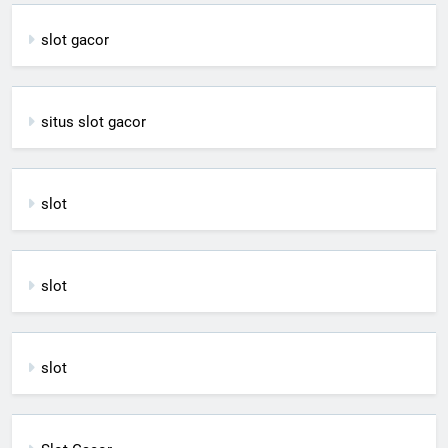
slot gacor
situs slot gacor
slot
slot
slot