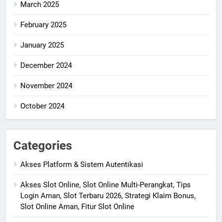
March 2025
February 2025
January 2025
December 2024
November 2024
October 2024
Categories
Akses Platform & Sistem Autentikasi
Akses Slot Online, Slot Online Multi-Perangkat, Tips
Login Aman, Slot Terbaru 2026, Strategi Klaim Bonus,
Slot Online Aman, Fitur Slot Online