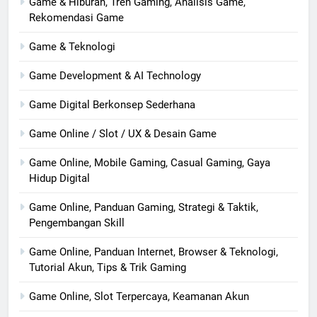
Game & Hiburan, Tren Gaming, Analisis Game,
Rekomendasi Game
Game & Teknologi
Game Development & AI Technology
Game Digital Berkonsep Sederhana
Game Online / Slot / UX & Desain Game
Game Online, Mobile Gaming, Casual Gaming, Gaya
Hidup Digital
Game Online, Panduan Gaming, Strategi & Taktik,
Pengembangan Skill
Game Online, Panduan Internet, Browser & Teknologi,
Tutorial Akun, Tips & Trik Gaming
Game Online, Slot Terpercaya, Keamanan Akun