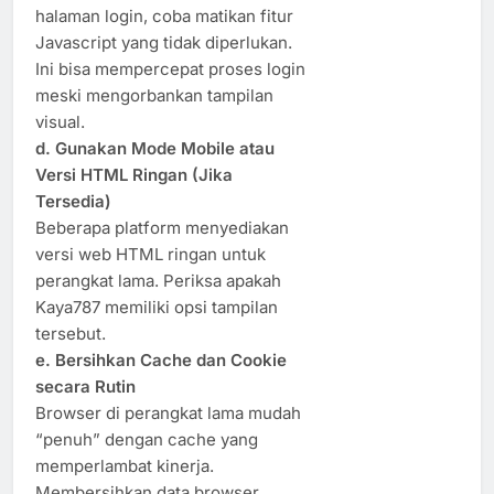
halaman login, coba matikan fitur
Javascript yang tidak diperlukan.
Ini bisa mempercepat proses login
meski mengorbankan tampilan
visual.
d. Gunakan Mode Mobile atau
Versi HTML Ringan (Jika
Tersedia)
Beberapa platform menyediakan
versi web HTML ringan untuk
perangkat lama. Periksa apakah
Kaya787 memiliki opsi tampilan
tersebut.
e. Bersihkan Cache dan Cookie
secara Rutin
Browser di perangkat lama mudah
“penuh” dengan cache yang
memperlambat kinerja.
Membersihkan data browser