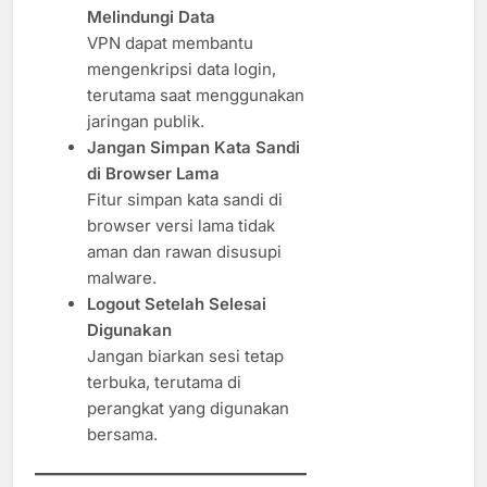
Melindungi Data
VPN dapat membantu
mengenkripsi data login,
terutama saat menggunakan
jaringan publik.
Jangan Simpan Kata Sandi
di Browser Lama
Fitur simpan kata sandi di
browser versi lama tidak
aman dan rawan disusupi
malware.
Logout Setelah Selesai
Digunakan
Jangan biarkan sesi tetap
terbuka, terutama di
perangkat yang digunakan
bersama.