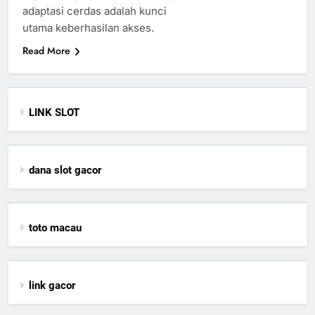
adaptasi cerdas adalah kunci
utama keberhasilan akses.
Read More
LINK SLOT
dana slot gacor
toto macau
link gacor