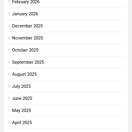
February 2026
January 2026
December 2025
November 2025
October 2025
September 2025
August 2025
July 2025
June 2025
May 2025
April 2025