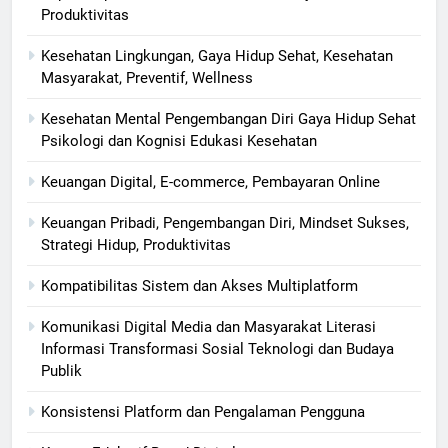
Produktivitas
Kesehatan Lingkungan, Gaya Hidup Sehat, Kesehatan
Masyarakat, Preventif, Wellness
Kesehatan Mental Pengembangan Diri Gaya Hidup Sehat
Psikologi dan Kognisi Edukasi Kesehatan
Keuangan Digital, E-commerce, Pembayaran Online
Keuangan Pribadi, Pengembangan Diri, Mindset Sukses,
Strategi Hidup, Produktivitas
Kompatibilitas Sistem dan Akses Multiplatform
Komunikasi Digital Media dan Masyarakat Literasi
Informasi Transformasi Sosial Teknologi dan Budaya
Publik
Konsistensi Platform dan Pengalaman Pengguna