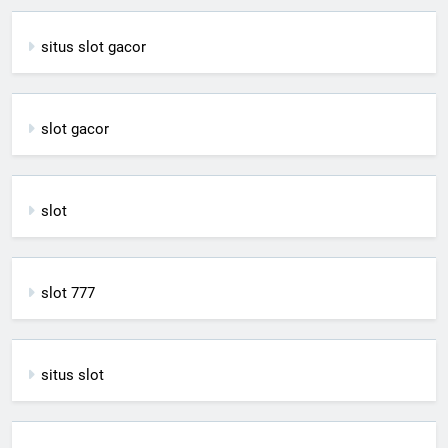
situs slot gacor
slot gacor
slot
slot 777
situs slot