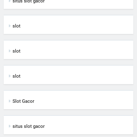
situs slot gacor
slot
slot
slot
Slot Gacor
situs slot gacor