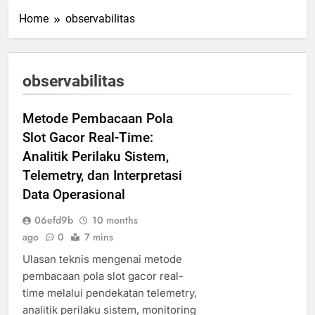
Home
observabilitas
observabilitas
Metode Pembacaan Pola
Slot Gacor Real-Time:
Analitik Perilaku Sistem,
Telemetry, dan Interpretasi
Data Operasional
06efd9b
10 months
ago
0
7 mins
Ulasan teknis mengenai metode
pembacaan pola slot gacor real-
time melalui pendekatan telemetry,
analitik perilaku sistem, monitoring