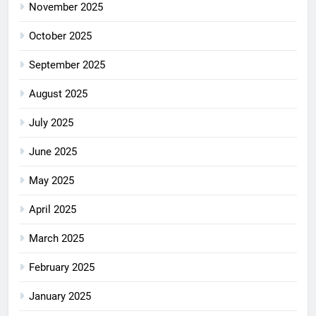
November 2025
October 2025
September 2025
August 2025
July 2025
June 2025
May 2025
April 2025
March 2025
February 2025
January 2025