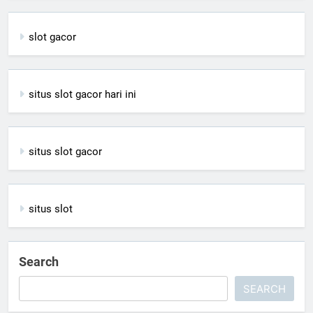
slot gacor
situs slot gacor hari ini
situs slot gacor
situs slot
Search
SEARCH