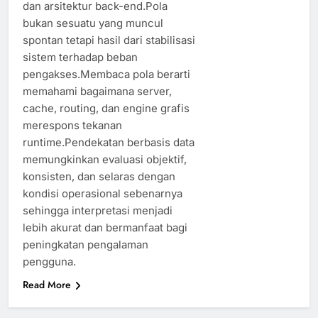
dan arsitektur back-end.Pola
bukan sesuatu yang muncul
spontan tetapi hasil dari stabilisasi
sistem terhadap beban
pengakses.Membaca pola berarti
memahami bagaimana server,
cache, routing, dan engine grafis
merespons tekanan
runtime.Pendekatan berbasis data
memungkinkan evaluasi objektif,
konsisten, dan selaras dengan
kondisi operasional sebenarnya
sehingga interpretasi menjadi
lebih akurat dan bermanfaat bagi
peningkatan pengalaman
pengguna.
Read More