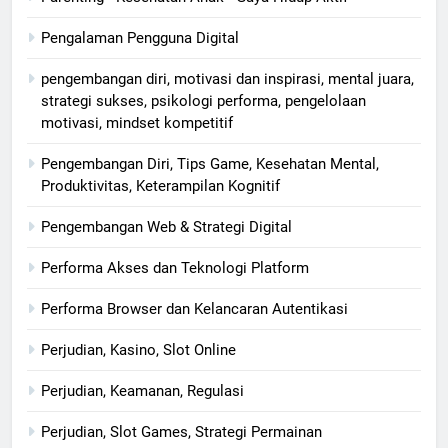
Pengalaman Pengguna Digital
pengembangan diri, motivasi dan inspirasi, mental juara,
strategi sukses, psikologi performa, pengelolaan
motivasi, mindset kompetitif
Pengembangan Diri, Tips Game, Kesehatan Mental,
Produktivitas, Keterampilan Kognitif
Pengembangan Web & Strategi Digital
Performa Akses dan Teknologi Platform
Performa Browser dan Kelancaran Autentikasi
Perjudian, Kasino, Slot Online
Perjudian, Keamanan, Regulasi
Perjudian, Slot Games, Strategi Permainan