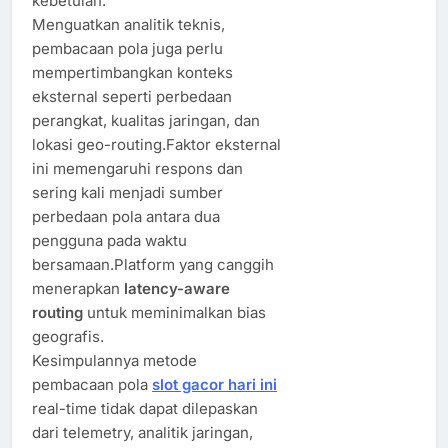
kebetulan.
Menguatkan analitik teknis,
pembacaan pola juga perlu
mempertimbangkan konteks
eksternal seperti perbedaan
perangkat, kualitas jaringan, dan
lokasi geo-routing.Faktor eksternal
ini memengaruhi respons dan
sering kali menjadi sumber
perbedaan pola antara dua
pengguna pada waktu
bersamaan.Platform yang canggih
menerapkan
latency-aware
routing
untuk meminimalkan bias
geografis.
Kesimpulannya metode
pembacaan pola
slot gacor hari ini
real-time tidak dapat dilepaskan
dari telemetry, analitik jaringan,