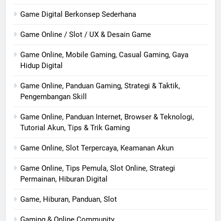
Game Digital Berkonsep Sederhana
Game Online / Slot / UX & Desain Game
Game Online, Mobile Gaming, Casual Gaming, Gaya
Hidup Digital
Game Online, Panduan Gaming, Strategi & Taktik,
Pengembangan Skill
Game Online, Panduan Internet, Browser & Teknologi,
Tutorial Akun, Tips & Trik Gaming
Game Online, Slot Terpercaya, Keamanan Akun
Game Online, Tips Pemula, Slot Online, Strategi
Permainan, Hiburan Digital
Game, Hiburan, Panduan, Slot
Gaming & Online Community