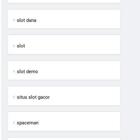
slot dana
slot
slot demo
situs slot gacor
spaceman