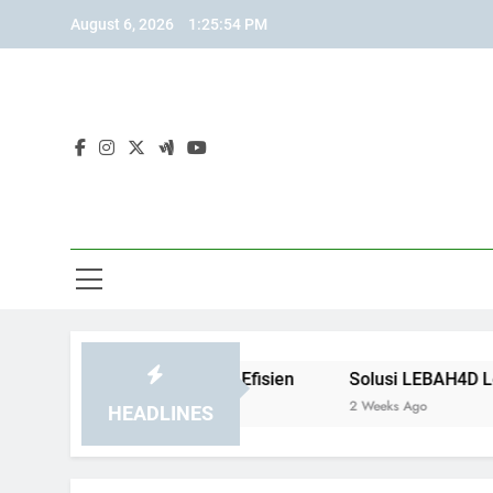
Skip
August 6, 2026
1:25:55 PM
to
content
Int
Dapatkan J
es Masuk Lebih Efisien
Solusi LEBAH4D Login saat Hal
2 Weeks Ago
HEADLINES