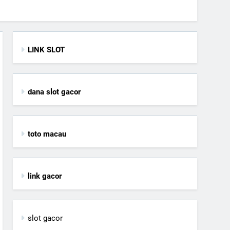
LINK SLOT
dana slot gacor
toto macau
link gacor
slot gacor