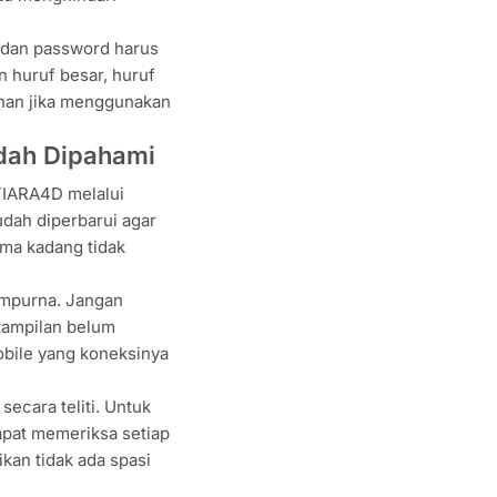
 dan password harus
n huruf besar, huruf
ahan jika menggunakan
dah Dipahami
TIARA4D melalui
dah diperbarui agar
ama kadang tidak
empurna. Jangan
tampilan belum
obile yang koneksinya
ecara teliti. Untuk
apat memeriksa setiap
ikan tidak ada spasi