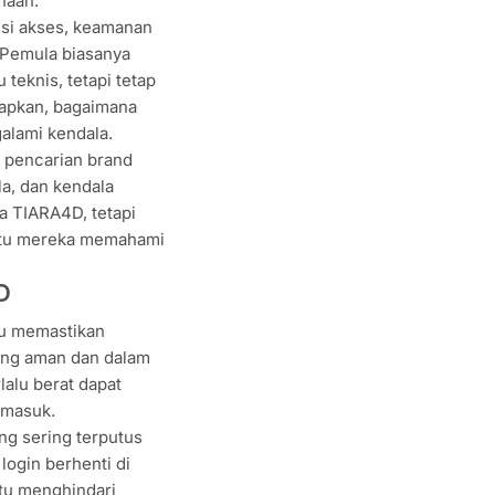
naan.
isi akses, keamanan
 Pemula biasanya
teknis, tetapi tetap
iapkan, bagaimana
galami kendala.
k pencarian brand
a, dan kendala
a TIARA4D, tetapi
ntu mereka memahami
D
lu memastikan
ang aman dan dalam
lalu berat dapat
 masuk.
ang sering terputus
ogin berhenti di
ntu menghindari