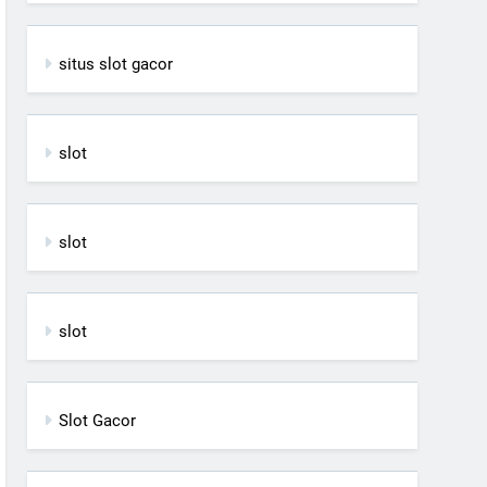
situs slot gacor
slot
slot
slot
Slot Gacor