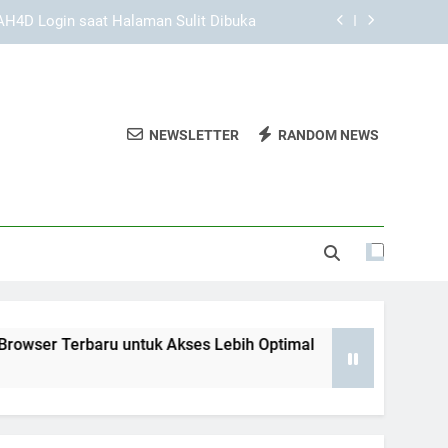
AH4D Login saat Halaman Sulit Dibuka
er Terbaru untuk Akses Lebih Optimal
 Akses untuk Sistem Operasi Berbeda
NEWSLETTER
RANDOM NEWS
gin agar Proses Masuk Lebih Efisien
AH4D Login saat Halaman Sulit Dibuka
nto Jerseys.
er Terbaru untuk Akses Lebih Optimal
 Akses untuk Sistem Operasi Berbeda
aru untuk Akses Lebih Optimal
KAYA787 Login dengan 
3 Weeks Ago