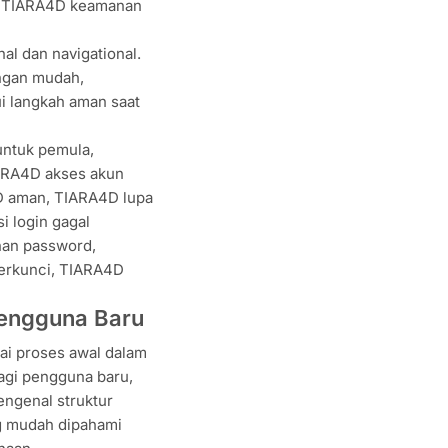
n, TIARA4D keamanan
nal dan navigational.
ngan mudah,
i langkah aman saat
untuk pemula,
ARA4D akses akun
4D aman, TIARA4D lupa
i login gagal
an password,
erkunci, TIARA4D
engguna Baru
ai proses awal dalam
agi pengguna baru,
engenal struktur
ng mudah dipahami