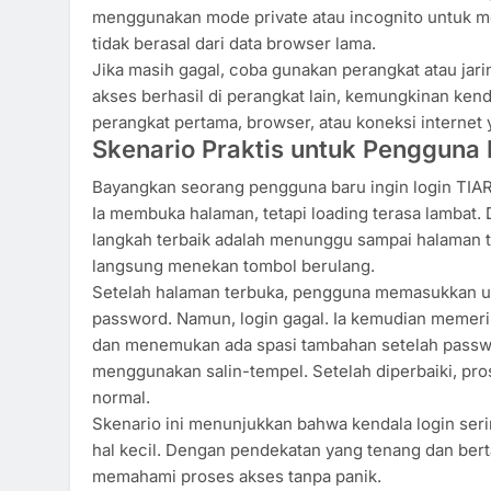
menggunakan mode private atau incognito untuk 
tidak berasal dari data browser lama.
Jika masih gagal, coba gunakan perangkat atau jari
akses berhasil di perangkat lain, kemungkinan ken
perangkat pertama, browser, atau koneksi internet
Skenario Praktis untuk Pengguna
Bayangkan seorang pengguna baru ingin login TIAR
Ia membuka halaman, tetapi loading terasa lambat. D
langkah terbaik adalah menunggu sampai halaman 
langsung menekan tombol berulang.
Setelah halaman terbuka, pengguna memasukkan 
password. Namun, login gagal. Ia kemudian memeri
dan menemukan ada spasi tambahan setelah passw
menggunakan salin-tempel. Setelah diperbaiki, pro
normal.
Skenario ini menunjukkan bahwa kendala login serin
hal kecil. Dengan pendekatan yang tenang dan ber
memahami proses akses tanpa panik.