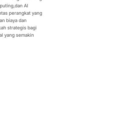
puting,dan AI
tas perangkat yang
an biaya dan
ah strategis bagi
al yang semakin