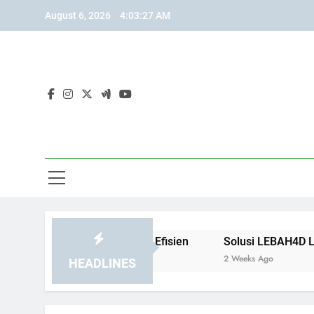
Skip
August 6, 2026
4:03:28 AM
to
content
Int
Dapatkan J
oses Masuk Lebih Efisien
Solusi LEBAH4D Login saat H
2 Weeks Ago
HEADLINES