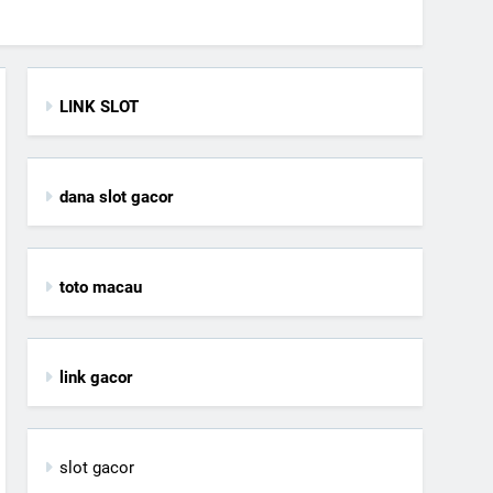
LINK SLOT
dana slot gacor
toto macau
link gacor
slot gacor