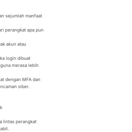
an sejumlah manfaat
ri perangkat apa pun
ak akun atau
a login dibuat
gguna merasa lebih
sat dengan MFA dan
ancaman siber.
ak
a lintas perangkat
abil.