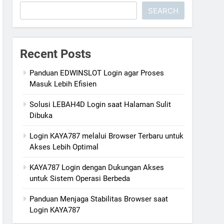
SEARCH
Recent Posts
Panduan EDWINSLOT Login agar Proses
Masuk Lebih Efisien
Solusi LEBAH4D Login saat Halaman Sulit
Dibuka
Login KAYA787 melalui Browser Terbaru untuk
Akses Lebih Optimal
KAYA787 Login dengan Dukungan Akses
untuk Sistem Operasi Berbeda
Panduan Menjaga Stabilitas Browser saat
Login KAYA787