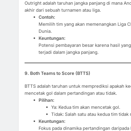
Outright adalah taruhan jangka panjang di mana An
akhir dari sebuah turnamen atau liga.
Contoh:
Memilih tim yang akan memenangkan Liga Ch
Dunia.
Keuntungan:
Potensi pembayaran besar karena hasil yang 
terjadi dalam jangka panjang.
9.
Both Teams to Score (BTTS)
BTTS adalah taruhan untuk memprediksi apakah ke
mencetak gol dalam pertandingan atau tidak.
Pilihan:
Ya: Kedua tim akan mencetak gol.
Tidak: Salah satu atau kedua tim tidak
Keuntungan:
Fokus pada dinamika pertandingan daripada h