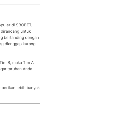
opuler di SBOBET,
i dirancang untuk
ng bertanding dengan
ang dianggap kurang
 Tim B, maka Tim A
agar taruhan Anda
berikan lebih banyak