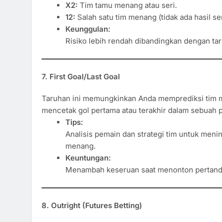
X2:
Tim tamu menang atau seri.
12:
Salah satu tim menang (tidak ada hasil ser
Keunggulan:
Risiko lebih rendah dibandingkan dengan ta
7.
First Goal/Last Goal
Taruhan ini memungkinkan Anda memprediksi tim 
mencetak gol pertama atau terakhir dalam sebuah 
Tips:
Analisis pemain dan strategi tim untuk meni
menang.
Keuntungan:
Menambah keseruan saat menonton pertand
8.
Outright (Futures Betting)