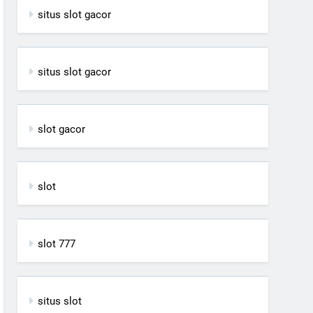
situs slot gacor
situs slot gacor
slot gacor
slot
slot 777
situs slot