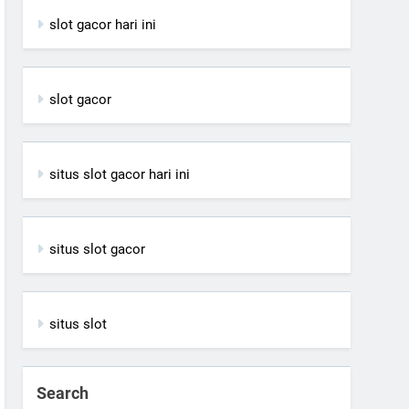
slot gacor hari ini
slot gacor
situs slot gacor hari ini
situs slot gacor
situs slot
Search