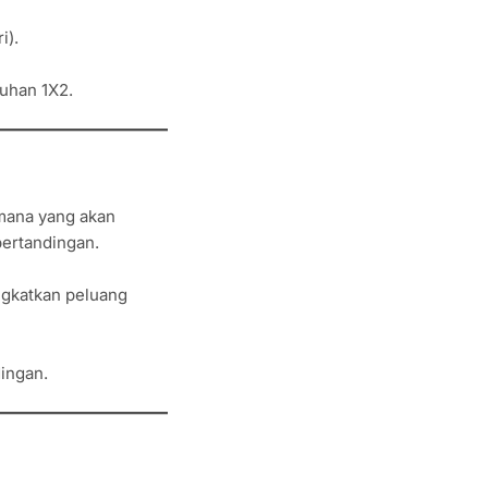
i).
ruhan 1X2.
mana yang akan
pertandingan.
ngkatkan peluang
ingan.