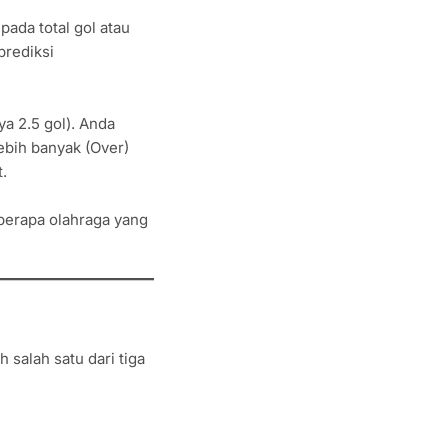
ada total gol atau
prediksi
a 2.5 gol). Anda
ebih banyak (Over)
.
eberapa olahraga yang
 salah satu dari tiga