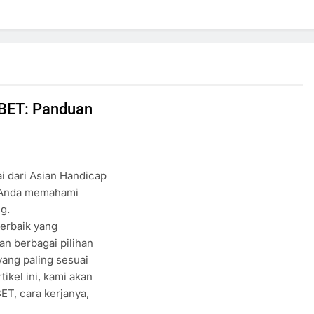
OBET: Panduan
ai dari Asian Handicap
u Anda memahami
g.
terbaik yang
n berbagai pilihan
yang paling sesuai
ikel ini, kami akan
ET, cara kerjanya,