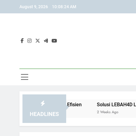
Skip
August 9, 2026
10:08:25 AM
to
content
Int
Dapatkan J
oses Masuk Lebih Efisien
Solusi LEBAH4D Login saat H
2 Weeks Ago
HEADLINES