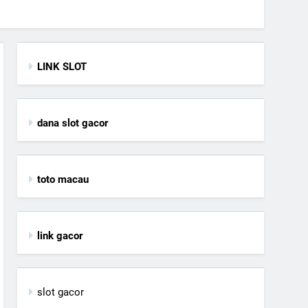
LINK SLOT
dana slot gacor
toto macau
link gacor
slot gacor