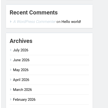
Recent Comments
A WordPress Commenter
on
Hello world!
Archives
July 2026
June 2026
May 2026
April 2026
March 2026
February 2026