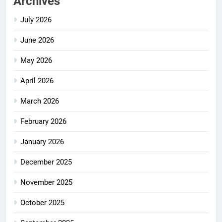
Archives
July 2026
June 2026
May 2026
April 2026
March 2026
February 2026
January 2026
December 2025
November 2025
October 2025