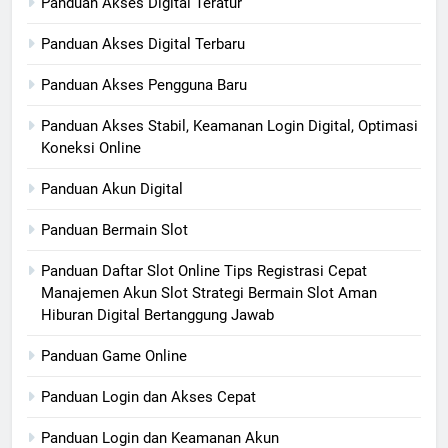
Panduan Akses Digital Teratur
Panduan Akses Digital Terbaru
Panduan Akses Pengguna Baru
Panduan Akses Stabil, Keamanan Login Digital, Optimasi
Koneksi Online
Panduan Akun Digital
Panduan Bermain Slot
Panduan Daftar Slot Online Tips Registrasi Cepat
Manajemen Akun Slot Strategi Bermain Slot Aman
Hiburan Digital Bertanggung Jawab
Panduan Game Online
Panduan Login dan Akses Cepat
Panduan Login dan Keamanan Akun