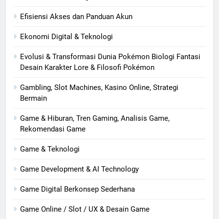
Efisiensi Akses dan Panduan Akun
Ekonomi Digital & Teknologi
Evolusi & Transformasi Dunia Pokémon Biologi Fantasi
Desain Karakter Lore & Filosofi Pokémon
Gambling, Slot Machines, Kasino Online, Strategi
Bermain
Game & Hiburan, Tren Gaming, Analisis Game,
Rekomendasi Game
Game & Teknologi
Game Development & AI Technology
Game Digital Berkonsep Sederhana
Game Online / Slot / UX & Desain Game