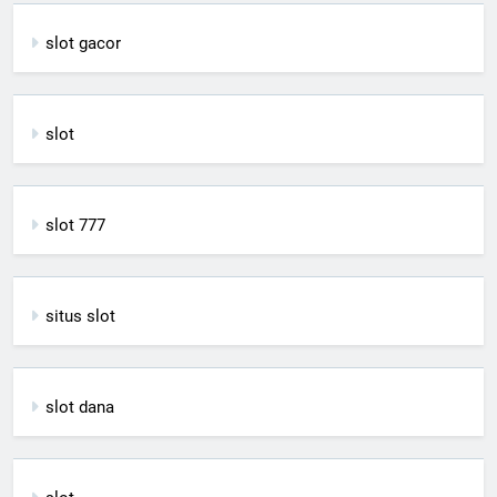
slot gacor
slot
slot 777
situs slot
slot dana