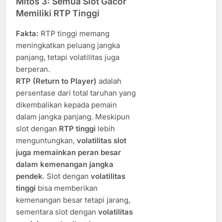
Mitos 3: Semua Slot Gacor
Memiliki RTP Tinggi
Fakta:
RTP tinggi memang
meningkatkan peluang jangka
panjang, tetapi volatilitas juga
berperan.
RTP (Return to Player)
adalah
persentase dari total taruhan yang
dikembalikan kepada pemain
dalam jangka panjang. Meskipun
slot dengan
RTP tinggi
lebih
menguntungkan,
volatilitas slot
juga memainkan peran besar
dalam kemenangan jangka
pendek
. Slot dengan
volatilitas
tinggi
bisa memberikan
kemenangan besar tetapi jarang,
sementara slot dengan
volatilitas