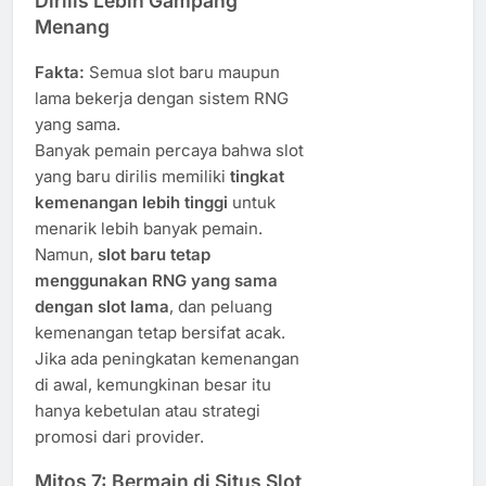
Dirilis Lebih Gampang
Menang
Fakta:
Semua slot baru maupun
lama bekerja dengan sistem RNG
yang sama.
Banyak pemain percaya bahwa slot
yang baru dirilis memiliki
tingkat
kemenangan lebih tinggi
untuk
menarik lebih banyak pemain.
Namun,
slot baru tetap
menggunakan RNG yang sama
dengan slot lama
, dan peluang
kemenangan tetap bersifat acak.
Jika ada peningkatan kemenangan
di awal, kemungkinan besar itu
hanya kebetulan atau strategi
promosi dari provider.
Mitos 7: Bermain di Situs Slot