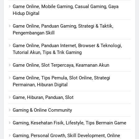
Game Online, Mobile Gaming, Casual Gaming, Gaya
Hidup Digital
Game Online, Panduan Gaming, Strategi & Taktik,
Pengembangan Skill
Game Online, Panduan Internet, Browser & Teknologi,
Tutorial Akun, Tips & Trik Gaming
Game Online, Slot Terpercaya, Keamanan Akun
Game Online, Tips Pemula, Slot Online, Strategi
Permainan, Hiburan Digital
Game, Hiburan, Panduan, Slot
Gaming & Online Community
Gaming, Kesehatan Fisik, Lifestyle, Tips Bermain Game
Gaming, Personal Growth, Skill Development, Online