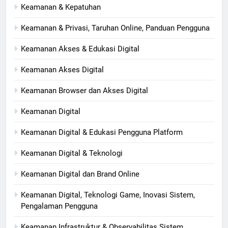
Keamanan & Kepatuhan
Keamanan & Privasi, Taruhan Online, Panduan Pengguna
Keamanan Akses & Edukasi Digital
Keamanan Akses Digital
Keamanan Browser dan Akses Digital
Keamanan Digital
Keamanan Digital & Edukasi Pengguna Platform
Keamanan Digital & Teknologi
Keamanan Digital dan Brand Online
Keamanan Digital, Teknologi Game, Inovasi Sistem,
Pengalaman Pengguna
Keamanan Infrastruktur & Observabilitas Sistem