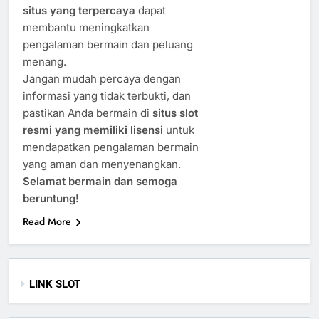
situs yang terpercaya
dapat
membantu meningkatkan
pengalaman bermain dan peluang
menang.
Jangan mudah percaya dengan
informasi yang tidak terbukti, dan
pastikan Anda bermain di
situs slot
resmi yang memiliki lisensi
untuk
mendapatkan pengalaman bermain
yang aman dan menyenangkan.
Selamat bermain dan semoga
beruntung!
Read More
LINK SLOT