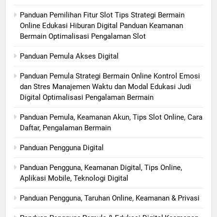
Panduan Pemilihan Fitur Slot Tips Strategi Bermain
Online Edukasi Hiburan Digital Panduan Keamanan
Bermain Optimalisasi Pengalaman Slot
Panduan Pemula Akses Digital
Panduan Pemula Strategi Bermain Online Kontrol Emosi
dan Stres Manajemen Waktu dan Modal Edukasi Judi
Digital Optimalisasi Pengalaman Bermain
Panduan Pemula, Keamanan Akun, Tips Slot Online, Cara
Daftar, Pengalaman Bermain
Panduan Pengguna Digital
Panduan Pengguna, Keamanan Digital, Tips Online,
Aplikasi Mobile, Teknologi Digital
Panduan Pengguna, Taruhan Online, Keamanan & Privasi