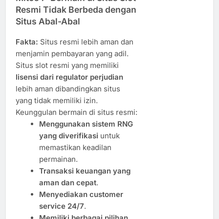
Resmi Tidak Berbeda dengan
Situs Abal-Abal
Fakta:
Situs resmi lebih aman dan
menjamin pembayaran yang adil.
Situs slot resmi yang memiliki
lisensi dari regulator perjudian
lebih aman dibandingkan situs
yang tidak memiliki izin.
Keunggulan bermain di situs resmi:
Menggunakan sistem RNG
yang diverifikasi
untuk
memastikan keadilan
permainan.
Transaksi keuangan yang
aman dan cepat
.
Menyediakan customer
service 24/7
.
Memiliki berbagai pilihan