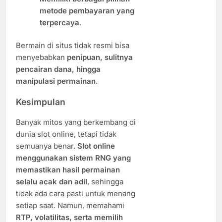
metode pembayaran yang
terpercaya
.
Bermain di situs tidak resmi bisa
menyebabkan
penipuan, sulitnya
pencairan dana, hingga
manipulasi permainan
.
Kesimpulan
Banyak mitos yang berkembang di
dunia slot online, tetapi tidak
semuanya benar.
Slot online
menggunakan sistem RNG yang
memastikan hasil permainan
selalu acak dan adil
, sehingga
tidak ada cara pasti untuk menang
setiap saat. Namun, memahami
RTP, volatilitas, serta memilih