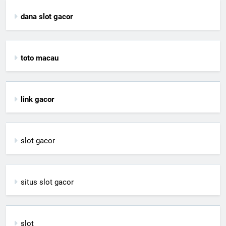
dana slot gacor
toto macau
link gacor
slot gacor
situs slot gacor
slot