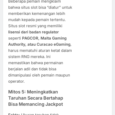
Beberapa pemain mengklaim
bahwa situs slot bisa “diatur” untuk
memberikan kemenangan lebih
mudah kepada pemain tertentu.
Situs slot resmi yang memiliki
lisensi dari badan regulator
seperti
PAGCOR, Malta Gaming
Authority, atau Curacao eGaming
,
harus mematuhi aturan ketat dalam
sistem RNG mereka. Ini
memastikan bahwa permainan
berjalan adil dan tidak bisa
dimanipulasi oleh pemain maupun
operator.
Mitos 5: Meningkatkan
Taruhan Secara Bertahap
Bisa Memancing Jackpot
Fakta:
Ukuran taruhan tidak