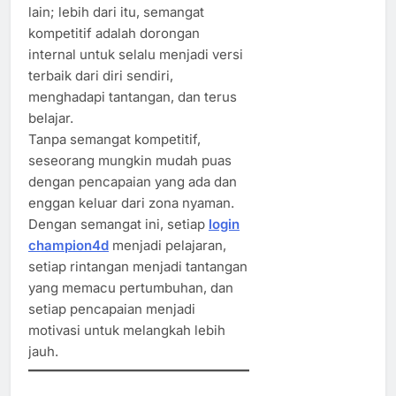
lain; lebih dari itu, semangat
kompetitif adalah dorongan
internal untuk selalu menjadi versi
terbaik dari diri sendiri,
menghadapi tantangan, dan terus
belajar.
Tanpa semangat kompetitif,
seseorang mungkin mudah puas
dengan pencapaian yang ada dan
enggan keluar dari zona nyaman.
Dengan semangat ini, setiap
login
champion4d
menjadi pelajaran,
setiap rintangan menjadi tantangan
yang memacu pertumbuhan, dan
setiap pencapaian menjadi
motivasi untuk melangkah lebih
jauh.