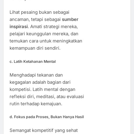
Lihat pesaing bukan sebagai
ancaman, tetapi sebagai
sumber
inspirasi
. Amati strategi mereka,
pelajari keunggulan mereka, dan
temukan cara untuk meningkatkan
kemampuan diri sendiri.
c. Latih Ketahanan Mental
Menghadapi tekanan dan
kegagalan adalah bagian dari
kompetisi. Latih mental dengan
refleksi diri, meditasi, atau evaluasi
rutin terhadap kemajuan.
d. Fokus pada Proses, Bukan Hanya Hasil
Semangat kompetitif yang sehat