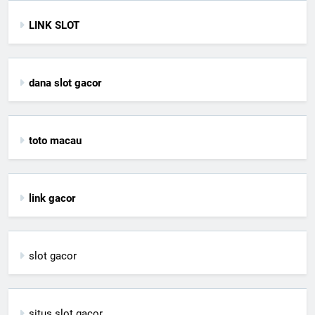
LINK SLOT
dana slot gacor
toto macau
link gacor
slot gacor
situs slot gacor