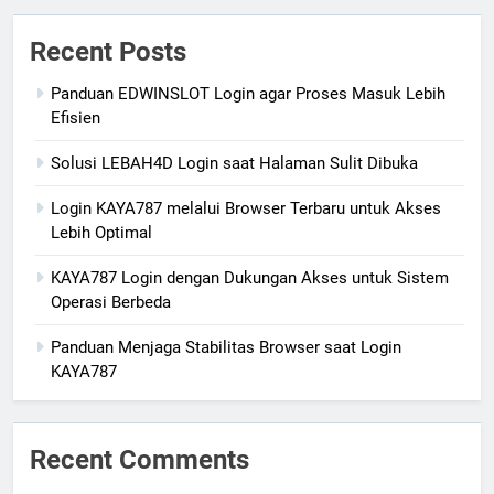
Recent Posts
Panduan EDWINSLOT Login agar Proses Masuk Lebih
Efisien
Solusi LEBAH4D Login saat Halaman Sulit Dibuka
Login KAYA787 melalui Browser Terbaru untuk Akses
Lebih Optimal
KAYA787 Login dengan Dukungan Akses untuk Sistem
Operasi Berbeda
Panduan Menjaga Stabilitas Browser saat Login
KAYA787
Recent Comments