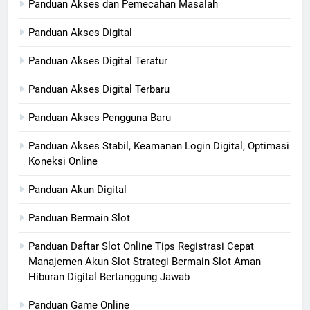
Panduan Akses dan Pemecahan Masalah
Panduan Akses Digital
Panduan Akses Digital Teratur
Panduan Akses Digital Terbaru
Panduan Akses Pengguna Baru
Panduan Akses Stabil, Keamanan Login Digital, Optimasi
Koneksi Online
Panduan Akun Digital
Panduan Bermain Slot
Panduan Daftar Slot Online Tips Registrasi Cepat
Manajemen Akun Slot Strategi Bermain Slot Aman
Hiburan Digital Bertanggung Jawab
Panduan Game Online