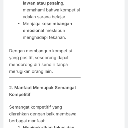
lawan atau pesaing
,
memahami bahwa kompetisi
adalah sarana belajar.
Menjaga
keseimbangan
emosional
meskipun
menghadapi tekanan.
Dengan membangun kompetisi
yang positif, seseorang dapat
mendorong diri sendiri tanpa
merugikan orang lain.
2. Manfaat Memupuk Semangat
Kompetitif
Semangat kompetitif yang
diarahkan dengan baik membawa
berbagai manfaat:
Meningkatkan fokus dan