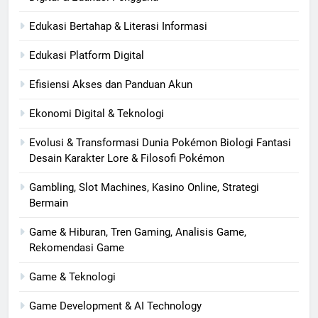
Edukasi Bertahap & Literasi Informasi
Edukasi Platform Digital
Efisiensi Akses dan Panduan Akun
Ekonomi Digital & Teknologi
Evolusi & Transformasi Dunia Pokémon Biologi Fantasi
Desain Karakter Lore & Filosofi Pokémon
Gambling, Slot Machines, Kasino Online, Strategi
Bermain
Game & Hiburan, Tren Gaming, Analisis Game,
Rekomendasi Game
Game & Teknologi
Game Development & AI Technology