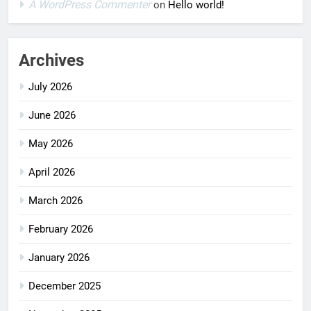
A WordPress Commenter
on
Hello world!
Archives
July 2026
June 2026
May 2026
April 2026
March 2026
February 2026
January 2026
December 2025