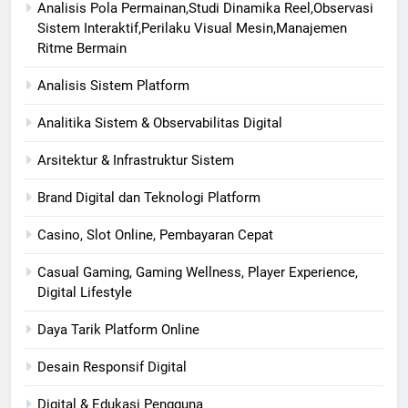
Analisis Pola Permainan,Studi Dinamika Reel,Observasi
Sistem Interaktif,Perilaku Visual Mesin,Manajemen
Ritme Bermain
Analisis Sistem Platform
Analitika Sistem & Observabilitas Digital
Arsitektur & Infrastruktur Sistem
Brand Digital dan Teknologi Platform
Casino, Slot Online, Pembayaran Cepat
Casual Gaming, Gaming Wellness, Player Experience,
Digital Lifestyle
Daya Tarik Platform Online
Desain Responsif Digital
Digital & Edukasi Pengguna