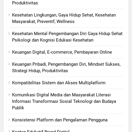
Produktivitas
Kesehatan Lingkungan, Gaya Hidup Sehat, Kesehatan
Masyarakat, Preventif, Wellness
Kesehatan Mental Pengembangan Diri Gaya Hidup Sehat
Psikologi dan Kognisi Edukasi Kesehatan
Keuangan Digital, E-commerce, Pembayaran Online
Keuangan Pribadi, Pengembangan Diri, Mindset Sukses,
Strategi Hidup, Produktivitas
Kompatibilitas Sistem dan Akses Multiplatform
Komunikasi Digital Media dan Masyarakat Literasi
Informasi Transformasi Sosial Teknologi dan Budaya
Publik
Konsistensi Platform dan Pengalaman Pengguna
Konten Edukatif Brand Digital