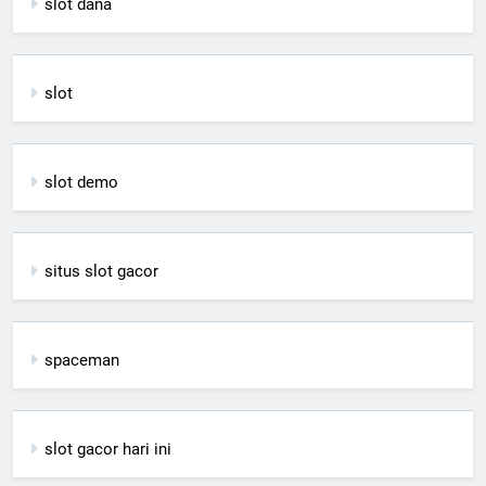
slot dana
slot
slot demo
situs slot gacor
spaceman
slot gacor hari ini