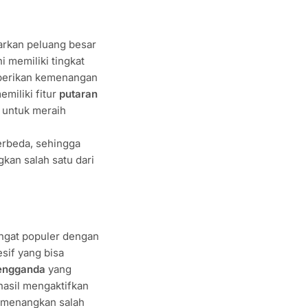
arkan peluang besar
ni memiliki tingkat
berikan kemenangan
emiliki fitur
putaran
 untuk meraih
berbeda, sehingga
kan salah satu dari
angat populer dengan
sif yang bisa
engganda
yang
asil mengaktifkan
emenangkan salah