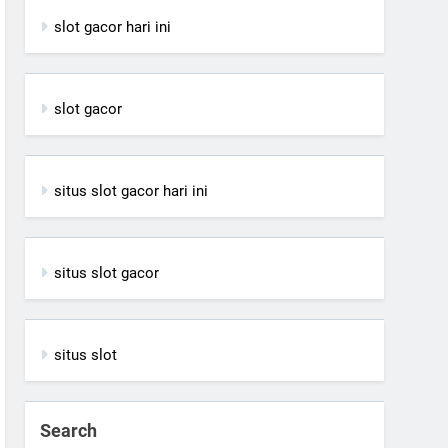
slot gacor hari ini
slot gacor
situs slot gacor hari ini
situs slot gacor
situs slot
Search