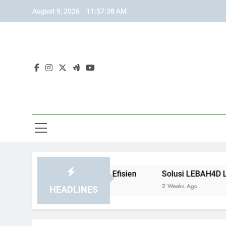
Skip
August 9, 2026
11:57:39 AM
to
content
Int
Dapatkan J
ses Masuk Lebih Efisien
Solusi LEBAH4D Login saat H
2 Weeks Ago
HEADLINES