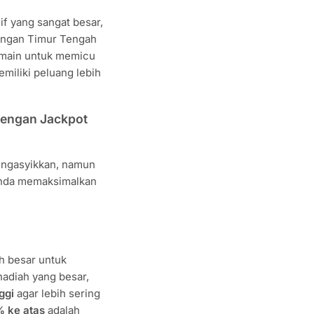
f yang sangat besar,
alangan Timur Tengah
ain untuk memicu
emiliki peluang lebih
 dengan Jackpot
gasyikkan, namun
nda memaksimalkan
h besar untuk
adiah yang besar,
ggi
agar lebih sering
 ke atas
adalah