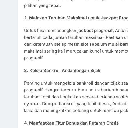
pilihan yang tepat.
2.
Mainkan Taruhan Maksimal untuk Jackpot Prog
Untuk bisa memenangkan
jackpot progresif
, Anda 
bertaruh pada jumlah taruhan maksimal. Pastikan 
dan ketentuan setiap mesin slot sebelum mulai ber
maksimal sering kali merupakan kunci untuk memb
progresif.
3.
Kelola Bankroll Anda dengan Bijak
Penting untuk
mengelola bankroll
dengan bijak saa
progresif. Jangan terburu-buru untuk bertaruh bes
taruhan kecil dan tingkatkan secara bertahap saat 
nyaman. Dengan
bankroll
yang lebih besar, Anda da
lama dan meningkatkan peluang untuk memicu jackp
4.
Manfaatkan Fitur Bonus dan Putaran Gratis