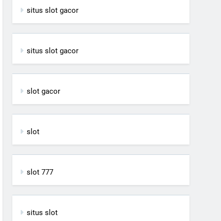
situs slot gacor
situs slot gacor
slot gacor
slot
slot 777
situs slot