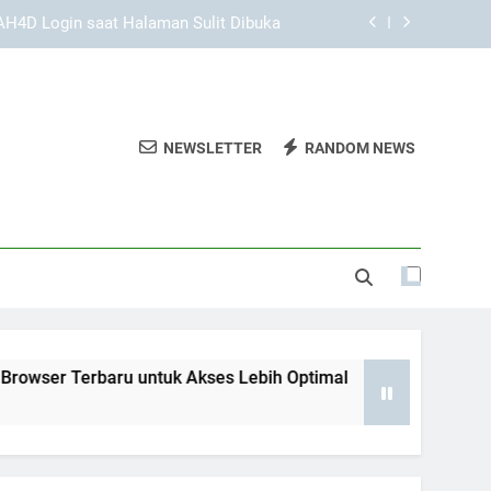
AH4D Login saat Halaman Sulit Dibuka
er Terbaru untuk Akses Lebih Optimal
 Akses untuk Sistem Operasi Berbeda
NEWSLETTER
RANDOM NEWS
gin agar Proses Masuk Lebih Efisien
AH4D Login saat Halaman Sulit Dibuka
nto Jerseys.
er Terbaru untuk Akses Lebih Optimal
 Akses untuk Sistem Operasi Berbeda
baru untuk Akses Lebih Optimal
KAYA787 Login dengan
3 Weeks Ago