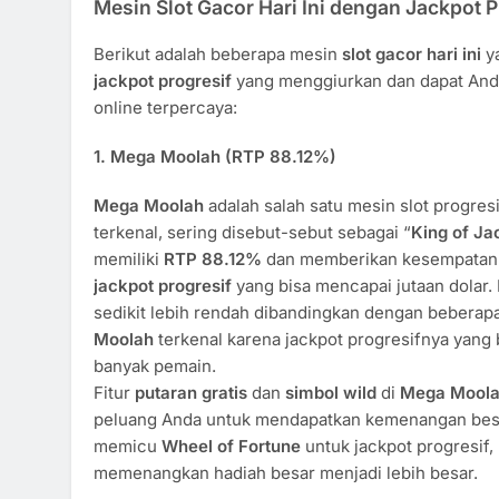
Mesin Slot Gacor Hari Ini dengan Jackpot P
Berikut adalah beberapa mesin
slot gacor hari ini
y
jackpot progresif
yang menggiurkan dan dapat Anda
online terpercaya:
1.
Mega Moolah (RTP 88.12%)
Mega Moolah
adalah salah satu mesin slot progresi
terkenal, sering disebut-sebut sebagai “
King of Ja
memiliki
RTP 88.12%
dan memberikan kesempatan
jackpot progresif
yang bisa mencapai jutaan dolar
sedikit lebih rendah dibandingkan dengan beberap
Moolah
terkenal karena jackpot progresifnya yang
banyak pemain.
Fitur
putaran gratis
dan
simbol wild
di
Mega Mool
peluang Anda untuk mendapatkan kemenangan besar
memicu
Wheel of Fortune
untuk jackpot progresif,
memenangkan hadiah besar menjadi lebih besar.