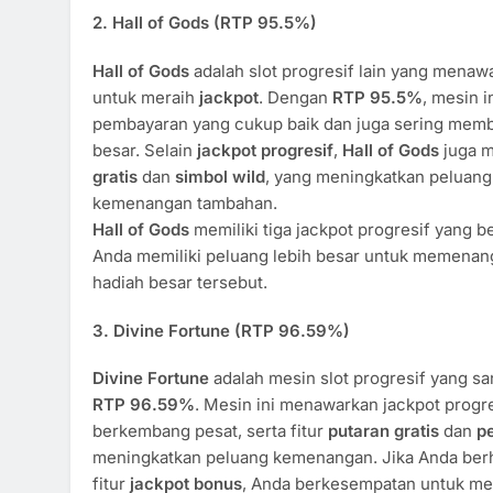
2.
Hall of Gods (RTP 95.5%)
Hall of Gods
adalah slot progresif lain yang menaw
untuk meraih
jackpot
. Dengan
RTP 95.5%
, mesin i
pembayaran yang cukup baik dan juga sering mem
besar. Selain
jackpot progresif
,
Hall of Gods
juga m
gratis
dan
simbol wild
, yang meningkatkan peluang
kemenangan tambahan.
Hall of Gods
memiliki tiga jackpot progresif yang 
Anda memiliki peluang lebih besar untuk memenang
hadiah besar tersebut.
3.
Divine Fortune (RTP 96.59%)
Divine Fortune
adalah mesin slot progresif yang s
RTP 96.59%
. Mesin ini menawarkan jackpot progre
berkembang pesat, serta fitur
putaran gratis
dan
p
meningkatkan peluang kemenangan. Jika Anda berh
fitur
jackpot bonus
, Anda berkesempatan untuk m