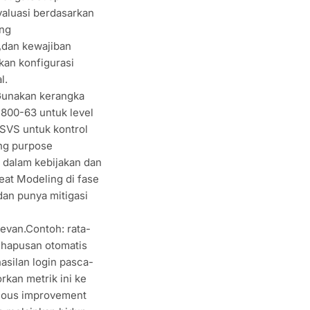
valuasi berdasarkan
ang
,dan kewajiban
kan konfigurasi
l.
.Gunakan kerangka
 800-63 untuk level
ASVS untuk kontrol
ang purpose
n dalam kebijakan dan
at Modeling di fase
 dan punya mitigasi
levan.Contoh: rata-
ghapusan otomatis
asilan login pasca-
rkan metrik ini ke
nuous improvement