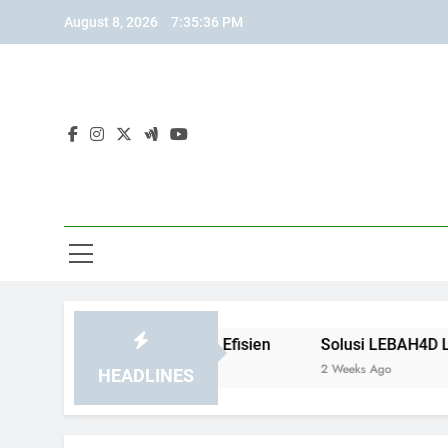
Skip
August 8, 2026
7:35:37 PM
to
content
Int
Dapatkan J
oses Masuk Lebih Efisien
Solusi LEBAH4D Login saat H
2 Weeks Ago
HEADLINES