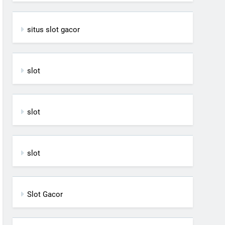
situs slot gacor
slot
slot
slot
Slot Gacor