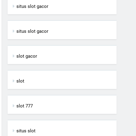
situs slot gacor
situs slot gacor
slot gacor
slot
slot 777
situs slot