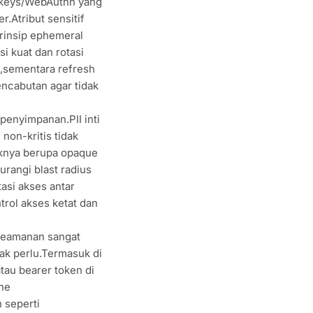
skeys/WebAuthn yang
.Atribut sensitif
prinsip ephemeral
 kuat dan rotasi
,sementara refresh
encabutan agar tidak
penyimpanan.PII inti
non-kritis tidak
aiknya berupa opaque
urangi blast radius
asi akses antar
rol akses ketat dan
 keamanan sangat
tak perlu.Termasuk di
tau bearer token di
ine
 seperti