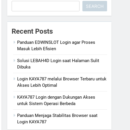
SEARCH
Recent Posts
Panduan EDWINSLOT Login agar Proses
Masuk Lebih Efisien
Solusi LEBAH4D Login saat Halaman Sulit
Dibuka
Login KAYA787 melalui Browser Terbaru untuk
Akses Lebih Optimal
KAYA787 Login dengan Dukungan Akses
untuk Sistem Operasi Berbeda
Panduan Menjaga Stabilitas Browser saat
Login KAYA787