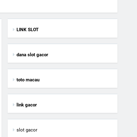
LINK SLOT
dana slot gacor
toto macau
link gacor
slot gacor