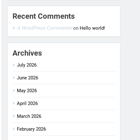
Recent Comments
A WordPress Commenter
on
Hello world!
Archives
July 2026
June 2026
May 2026
April 2026
March 2026
February 2026