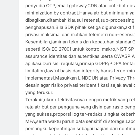
penyedia OTP,email gateway,CDN,atau anti-bot die
minimization by contract.Hanya atribut minimum y
dibagikan,ditambah klausul retensi,sub-processing
penghapusan.Bila SDK pihak ketiga digunakan,aktif
privasi maksimal dan matikan telemetri non-esensia
Kesembilan,jaminan teknis dan kepatuhan standar
seperti ISO/IEC 27001 untuk kontrol makro,NIST SP
assurance identitas dan autentikasi,serta OWASP 
aplikasi.Dari sisi regulasi,prinsip GDPR/PDPA tent
limitation,lawful basis,dan integrity harus tercermi
implementasi.Masukkan LINDDUN atau Privacy Thre
desain agar risiko privasi teridentifikasi sejak awal
yang terukur.
Terakhir,ukur efektivitasnya dengan metrik yang re
rata atribut per pengguna yang disimpan,rasio pen
yang sukses,proporsi log ter-redaksi,tingkat keberh
MFA,serta waktu paruh data sensitif di storage.Lapo
pemangku kepentingan sebagai bagian dari conti