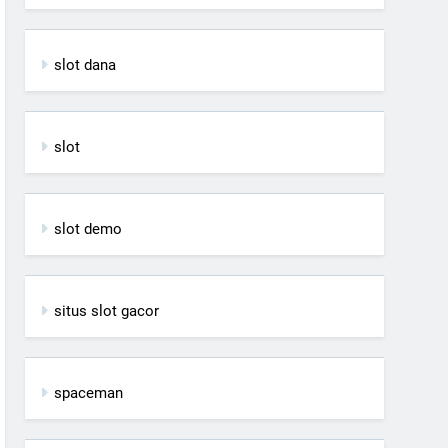
slot dana
slot
slot demo
situs slot gacor
spaceman