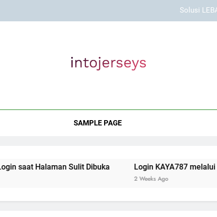
Solusi LEB
Login KAYA787 melalui Brows
KAYA787 Login dengan Dukungan
Panduan EDWINSLOT Lo
o Jerseys
Solusi LEB
ersey Olahraga Berkualitas Dan Merchandise Favorit Anda Di I
Login KAYA787 melalui Brows
SAMPLE PAGE
KAYA787 Login dengan Dukungan
alaman Sulit Dibuka
Login KAYA787 melalui Browser Ter
2 Weeks Ago