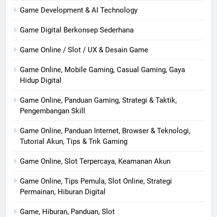
Game Development & AI Technology
Game Digital Berkonsep Sederhana
Game Online / Slot / UX & Desain Game
Game Online, Mobile Gaming, Casual Gaming, Gaya
Hidup Digital
Game Online, Panduan Gaming, Strategi & Taktik,
Pengembangan Skill
Game Online, Panduan Internet, Browser & Teknologi,
Tutorial Akun, Tips & Trik Gaming
Game Online, Slot Terpercaya, Keamanan Akun
Game Online, Tips Pemula, Slot Online, Strategi
Permainan, Hiburan Digital
Game, Hiburan, Panduan, Slot