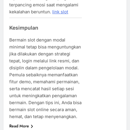
terpancing emosi saat mengalami
kekalahan beruntun.
link slot
Kesimpulan
Bermain slot dengan modal
minimal tetap bisa menguntungkan
jika dilakukan dengan strategi
tepat, login melalui link resmi, dan
disiplin dalam pengelolaan modal.
Pemula sebaiknya memanfaatkan
fitur demo, memahami permainan,
serta mencatat hasil setiap sesi
untuk meningkatkan pengalaman
bermain. Dengan tips ini, Anda bisa
bermain slot online secara aman,
hemat, dan tetap menyenangkan.
Read More