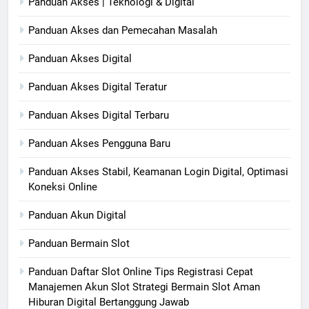
Panduan Akses | Teknologi & Digital
Panduan Akses dan Pemecahan Masalah
Panduan Akses Digital
Panduan Akses Digital Teratur
Panduan Akses Digital Terbaru
Panduan Akses Pengguna Baru
Panduan Akses Stabil, Keamanan Login Digital, Optimasi
Koneksi Online
Panduan Akun Digital
Panduan Bermain Slot
Panduan Daftar Slot Online Tips Registrasi Cepat
Manajemen Akun Slot Strategi Bermain Slot Aman
Hiburan Digital Bertanggung Jawab