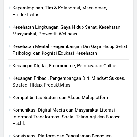
Kepemimpinan, Tim & Kolaborasi, Manajemen,
Produktivitas
Kesehatan Lingkungan, Gaya Hidup Sehat, Kesehatan
Masyarakat, Preventif, Wellness
Kesehatan Mental Pengembangan Diri Gaya Hidup Sehat
Psikologi dan Kognisi Edukasi Kesehatan
Keuangan Digital, E-commerce, Pembayaran Online
Keuangan Pribadi, Pengembangan Diri, Mindset Sukses,
Strategi Hidup, Produktivitas
Kompatibilitas Sistem dan Akses Multiplatform
Komunikasi Digital Media dan Masyarakat Literasi
Informasi Transformasi Sosial Teknologi dan Budaya
Publik
Konsistensi Platform dan Pengalaman Pengguna