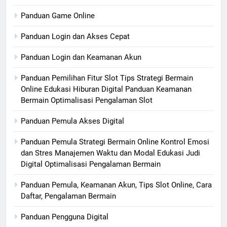
Panduan Game Online
Panduan Login dan Akses Cepat
Panduan Login dan Keamanan Akun
Panduan Pemilihan Fitur Slot Tips Strategi Bermain
Online Edukasi Hiburan Digital Panduan Keamanan
Bermain Optimalisasi Pengalaman Slot
Panduan Pemula Akses Digital
Panduan Pemula Strategi Bermain Online Kontrol Emosi
dan Stres Manajemen Waktu dan Modal Edukasi Judi
Digital Optimalisasi Pengalaman Bermain
Panduan Pemula, Keamanan Akun, Tips Slot Online, Cara
Daftar, Pengalaman Bermain
Panduan Pengguna Digital