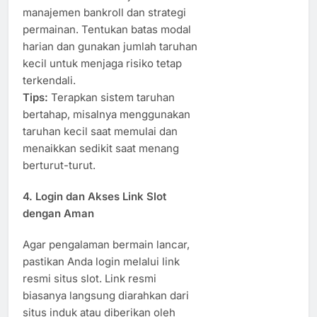
manajemen bankroll dan strategi
permainan. Tentukan batas modal
harian dan gunakan jumlah taruhan
kecil untuk menjaga risiko tetap
terkendali.
Tips:
Terapkan sistem taruhan
bertahap, misalnya menggunakan
taruhan kecil saat memulai dan
menaikkan sedikit saat menang
berturut-turut.
4. Login dan Akses Link Slot
dengan Aman
Agar pengalaman bermain lancar,
pastikan Anda login melalui link
resmi situs slot. Link resmi
biasanya langsung diarahkan dari
situs induk atau diberikan oleh