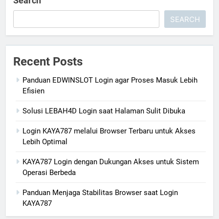
Search
SEARCH
Recent Posts
Panduan EDWINSLOT Login agar Proses Masuk Lebih
Efisien
Solusi LEBAH4D Login saat Halaman Sulit Dibuka
Login KAYA787 melalui Browser Terbaru untuk Akses
Lebih Optimal
KAYA787 Login dengan Dukungan Akses untuk Sistem
Operasi Berbeda
Panduan Menjaga Stabilitas Browser saat Login
KAYA787