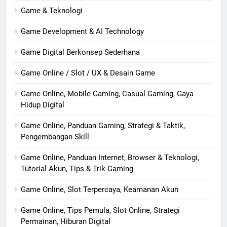
Game & Teknologi
Game Development & AI Technology
Game Digital Berkonsep Sederhana
Game Online / Slot / UX & Desain Game
Game Online, Mobile Gaming, Casual Gaming, Gaya
Hidup Digital
Game Online, Panduan Gaming, Strategi & Taktik,
Pengembangan Skill
Game Online, Panduan Internet, Browser & Teknologi,
Tutorial Akun, Tips & Trik Gaming
Game Online, Slot Terpercaya, Keamanan Akun
Game Online, Tips Pemula, Slot Online, Strategi
Permainan, Hiburan Digital