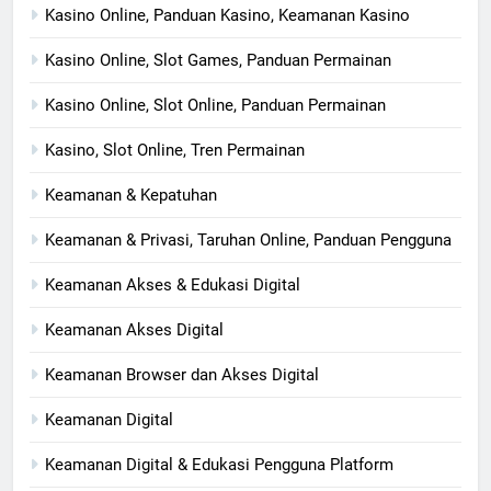
Kasino Online, Panduan Kasino, Keamanan Kasino
Kasino Online, Slot Games, Panduan Permainan
Kasino Online, Slot Online, Panduan Permainan
Kasino, Slot Online, Tren Permainan
Keamanan & Kepatuhan
Keamanan & Privasi, Taruhan Online, Panduan Pengguna
Keamanan Akses & Edukasi Digital
Keamanan Akses Digital
Keamanan Browser dan Akses Digital
Keamanan Digital
Keamanan Digital & Edukasi Pengguna Platform