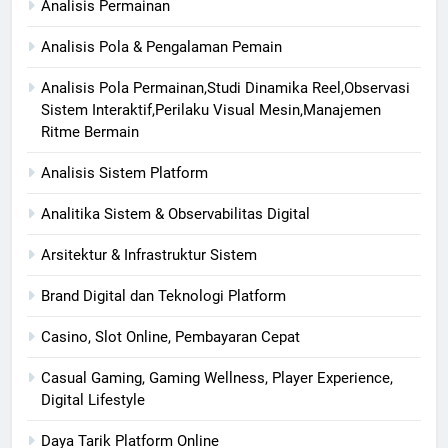
Analisis Permainan
Analisis Pola & Pengalaman Pemain
Analisis Pola Permainan,Studi Dinamika Reel,Observasi
Sistem Interaktif,Perilaku Visual Mesin,Manajemen
Ritme Bermain
Analisis Sistem Platform
Analitika Sistem & Observabilitas Digital
Arsitektur & Infrastruktur Sistem
Brand Digital dan Teknologi Platform
Casino, Slot Online, Pembayaran Cepat
Casual Gaming, Gaming Wellness, Player Experience,
Digital Lifestyle
Daya Tarik Platform Online