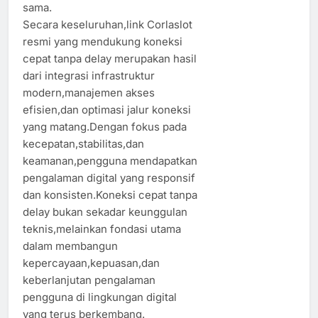
sama.
Secara keseluruhan,link Corlaslot
resmi yang mendukung koneksi
cepat tanpa delay merupakan hasil
dari integrasi infrastruktur
modern,manajemen akses
efisien,dan optimasi jalur koneksi
yang matang.Dengan fokus pada
kecepatan,stabilitas,dan
keamanan,pengguna mendapatkan
pengalaman digital yang responsif
dan konsisten.Koneksi cepat tanpa
delay bukan sekadar keunggulan
teknis,melainkan fondasi utama
dalam membangun
kepercayaan,kepuasan,dan
keberlanjutan pengalaman
pengguna di lingkungan digital
yang terus berkembang.