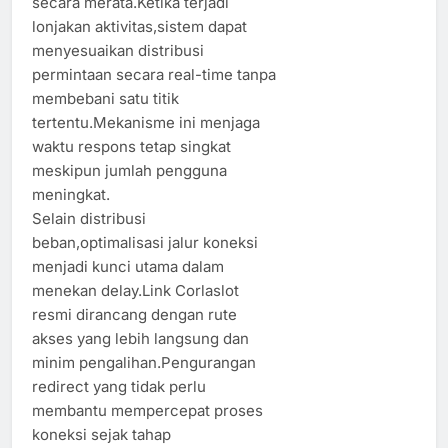
secara merata.Ketika terjadi
lonjakan aktivitas,sistem dapat
menyesuaikan distribusi
permintaan secara real-time tanpa
membebani satu titik
tertentu.Mekanisme ini menjaga
waktu respons tetap singkat
meskipun jumlah pengguna
meningkat.
Selain distribusi
beban,optimalisasi jalur koneksi
menjadi kunci utama dalam
menekan delay.Link Corlaslot
resmi dirancang dengan rute
akses yang lebih langsung dan
minim pengalihan.Pengurangan
redirect yang tidak perlu
membantu mempercepat proses
koneksi sejak tahap