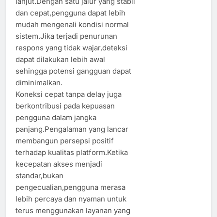
lanjut.Dengan satu jalur yang stabil
dan cepat,pengguna dapat lebih
mudah mengenali kondisi normal
sistem.Jika terjadi penurunan
respons yang tidak wajar,deteksi
dapat dilakukan lebih awal
sehingga potensi gangguan dapat
diminimalkan.
Koneksi cepat tanpa delay juga
berkontribusi pada kepuasan
pengguna dalam jangka
panjang.Pengalaman yang lancar
membangun persepsi positif
terhadap kualitas platform.Ketika
kecepatan akses menjadi
standar,bukan
pengecualian,pengguna merasa
lebih percaya dan nyaman untuk
terus menggunakan layanan yang