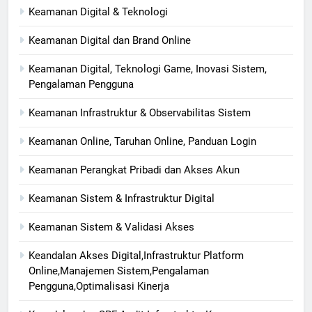
Keamanan Digital & Teknologi
Keamanan Digital dan Brand Online
Keamanan Digital, Teknologi Game, Inovasi Sistem,
Pengalaman Pengguna
Keamanan Infrastruktur & Observabilitas Sistem
Keamanan Online, Taruhan Online, Panduan Login
Keamanan Perangkat Pribadi dan Akses Akun
Keamanan Sistem & Infrastruktur Digital
Keamanan Sistem & Validasi Akses
Keandalan Akses Digital,Infrastruktur Platform
Online,Manajemen Sistem,Pengalaman
Pengguna,Optimalisasi Kinerja