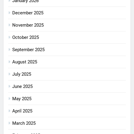
January 2026
December 2025
November 2025
October 2025
September 2025
August 2025
July 2025
June 2025
May 2025
April 2025
March 2025