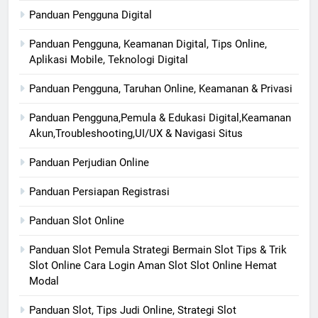
Panduan Pengguna Digital
Panduan Pengguna, Keamanan Digital, Tips Online,
Aplikasi Mobile, Teknologi Digital
Panduan Pengguna, Taruhan Online, Keamanan & Privasi
Panduan Pengguna,Pemula & Edukasi Digital,Keamanan
Akun,Troubleshooting,UI/UX & Navigasi Situs
Panduan Perjudian Online
Panduan Persiapan Registrasi
Panduan Slot Online
Panduan Slot Pemula Strategi Bermain Slot Tips & Trik
Slot Online Cara Login Aman Slot Slot Online Hemat
Modal
Panduan Slot, Tips Judi Online, Strategi Slot