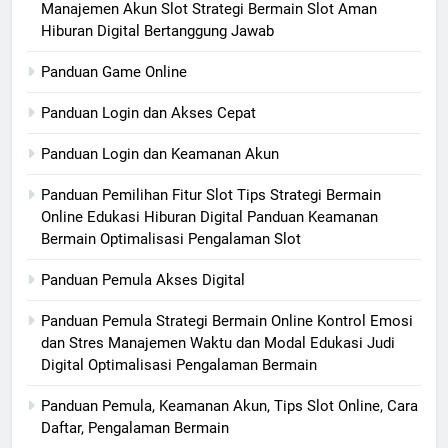
Manajemen Akun Slot Strategi Bermain Slot Aman
Hiburan Digital Bertanggung Jawab
Panduan Game Online
Panduan Login dan Akses Cepat
Panduan Login dan Keamanan Akun
Panduan Pemilihan Fitur Slot Tips Strategi Bermain
Online Edukasi Hiburan Digital Panduan Keamanan
Bermain Optimalisasi Pengalaman Slot
Panduan Pemula Akses Digital
Panduan Pemula Strategi Bermain Online Kontrol Emosi
dan Stres Manajemen Waktu dan Modal Edukasi Judi
Digital Optimalisasi Pengalaman Bermain
Panduan Pemula, Keamanan Akun, Tips Slot Online, Cara
Daftar, Pengalaman Bermain