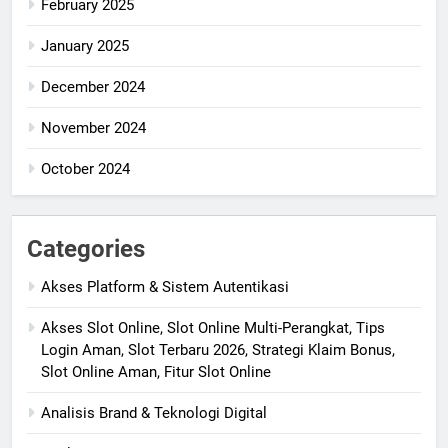
February 2025
January 2025
December 2024
November 2024
October 2024
Categories
Akses Platform & Sistem Autentikasi
Akses Slot Online, Slot Online Multi-Perangkat, Tips
Login Aman, Slot Terbaru 2026, Strategi Klaim Bonus,
Slot Online Aman, Fitur Slot Online
Analisis Brand & Teknologi Digital