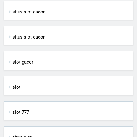
situs slot gacor
situs slot gacor
slot gacor
slot
slot 777