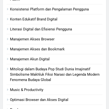
Konsistensi Platform dan Pengalaman Pengguna
Konten Edukatif Brand Digital
Literasi Digital dan Efisiensi Pengguna
Manajemen Akses Browser
Manajemen Akses dan Bookmark
Manajemen Akun Digital
Mitologi dalam Budaya Pop Studi Dunia Imajinatif
Simbolisme Makhluk Fiksi Narasi dan Legenda Modern
Fenomena Budaya Global
Music & Productivity
Optimasi Browser dan Akses Digital