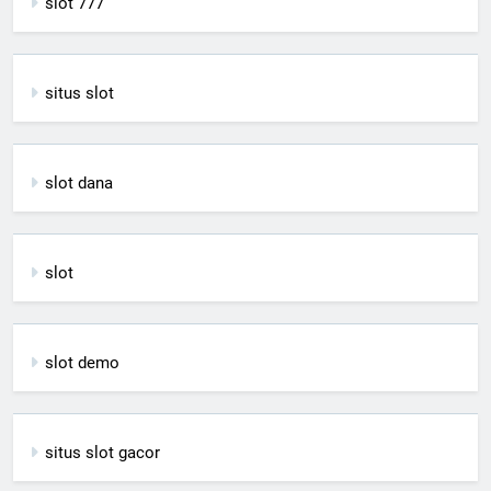
slot 777
situs slot
slot dana
slot
slot demo
situs slot gacor