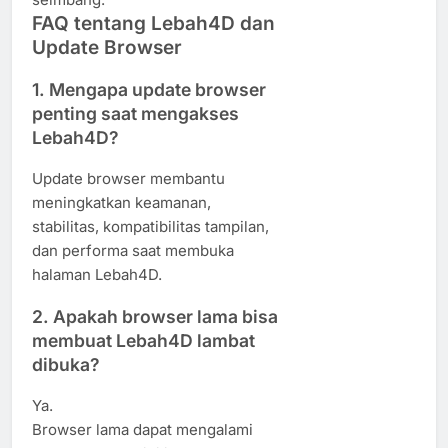
FAQ tentang Lebah4D dan
Update Browser
1. Mengapa update browser
penting saat mengakses
Lebah4D?
Update browser membantu
meningkatkan keamanan,
stabilitas, kompatibilitas tampilan,
dan performa saat membuka
halaman Lebah4D.
2. Apakah browser lama bisa
membuat Lebah4D lambat
dibuka?
Ya.
Browser lama dapat mengalami