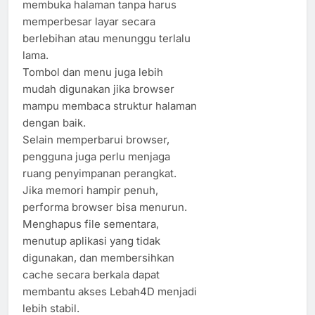
membuka halaman tanpa harus
memperbesar layar secara
berlebihan atau menunggu terlalu
lama.
Tombol dan menu juga lebih
mudah digunakan jika browser
mampu membaca struktur halaman
dengan baik.
Selain memperbarui browser,
pengguna juga perlu menjaga
ruang penyimpanan perangkat.
Jika memori hampir penuh,
performa browser bisa menurun.
Menghapus file sementara,
menutup aplikasi yang tidak
digunakan, dan membersihkan
cache secara berkala dapat
membantu akses Lebah4D menjadi
lebih stabil.