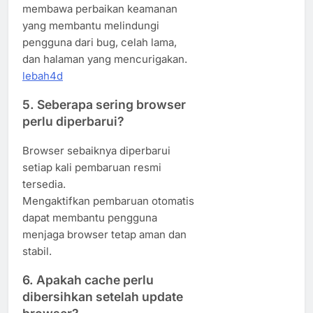
membawa perbaikan keamanan
yang membantu melindungi
pengguna dari bug, celah lama,
dan halaman yang mencurigakan.
lebah4d
5. Seberapa sering browser
perlu diperbarui?
Browser sebaiknya diperbarui
setiap kali pembaruan resmi
tersedia.
Mengaktifkan pembaruan otomatis
dapat membantu pengguna
menjaga browser tetap aman dan
stabil.
6. Apakah cache perlu
dibersihkan setelah update