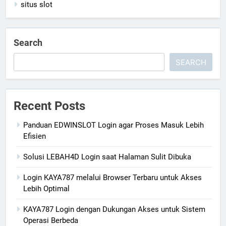
situs slot
Search
SEARCH
Recent Posts
Panduan EDWINSLOT Login agar Proses Masuk Lebih
Efisien
Solusi LEBAH4D Login saat Halaman Sulit Dibuka
Login KAYA787 melalui Browser Terbaru untuk Akses
Lebih Optimal
KAYA787 Login dengan Dukungan Akses untuk Sistem
Operasi Berbeda