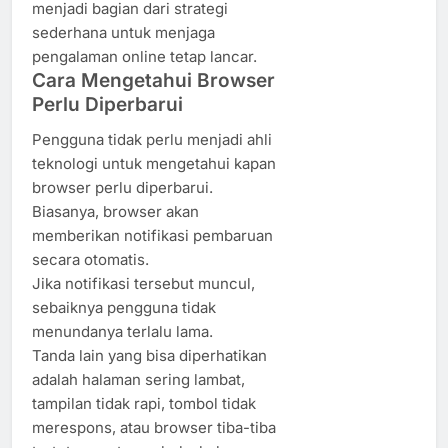
menjadi bagian dari strategi
sederhana untuk menjaga
pengalaman online tetap lancar.
Cara Mengetahui Browser
Perlu Diperbarui
Pengguna tidak perlu menjadi ahli
teknologi untuk mengetahui kapan
browser perlu diperbarui.
Biasanya, browser akan
memberikan notifikasi pembaruan
secara otomatis.
Jika notifikasi tersebut muncul,
sebaiknya pengguna tidak
menundanya terlalu lama.
Tanda lain yang bisa diperhatikan
adalah halaman sering lambat,
tampilan tidak rapi, tombol tidak
merespons, atau browser tiba-tiba