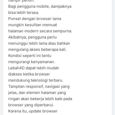
hampir penuh.
Bagi pengguna mobile, dampaknya
bisa lebih terasa.
Ponsel dengan browser lama
mungkin kesulitan memuat
halaman modern secara sempurna.
Akibatnya, pengguna perlu
menunggu lebih lama atau bahkan
mengulang akses beberapa kali.
Kondisi seperti ini tentu
mengurangi kenyamanan.
Lebah4D dapat lebih mudah
diakses ketika browser
mendukung teknologi terbaru.
Tampilan responsif, navigasi yang
jelas, dan elemen halaman yang
ringan akan bekerja lebih baik pada
browser yang diperbarui.
Karena itu, update browser