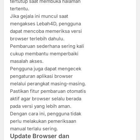
tertutup saat membuka halaman
tertentu.
Jika gejala ini muncul saat
mengakses Lebah4D, pengguna
dapat mencoba memeriksa versi
browser terlebih dahulu.
Pembaruan sederhana sering kali
cukup membantu memperbaiki
masalah akses.
Pengguna juga dapat mengecek
pengaturan aplikasi browser
melalui perangkat masing-masing.
Pastikan fitur pembaruan otomatis
aktif agar browser selalu berada
pada versi yang lebih aman.
Dengan cara ini, pengguna tidak
perlu melakukan pemeriksaan
manual terlalu sering.
Update Browser dan