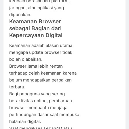
kendala berasal dari platform,
jaringan, atau aplikasi yang
digunakan.
Keamanan Browser
sebagai Bagian dari
Kepercayaan Digital
Keamanan adalah alasan utama
mengapa update browser tidak
boleh diabaikan.
Browser lama lebih rentan
terhadap celah keamanan karena
belum mendapatkan perbaikan
terbaru.
Bagi pengguna yang sering
beraktivitas online, pembaruan
browser membantu menjaga
perlindungan dasar saat membuka
halaman digital.
Saat mengakses Lebah4D atau