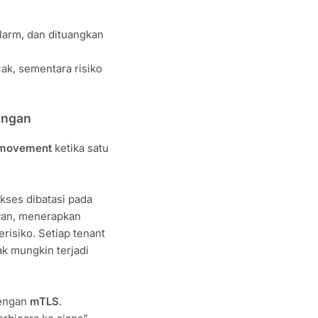
larm, dan dituangkan
cak, sementara risiko
ingan
 movement
ketika satu
 Akses dibatasi pada
evan, menerapkan
erisiko. Setiap tenant
ak mungkin terjadi
engan
mTLS
.