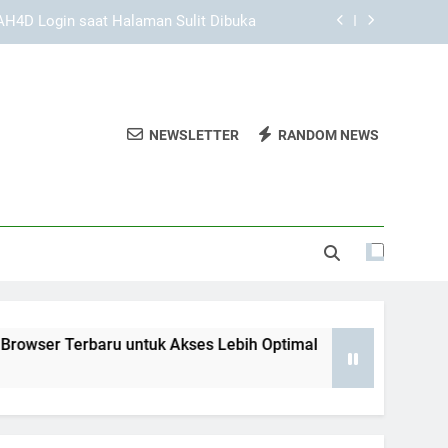
AH4D Login saat Halaman Sulit Dibuka
er Terbaru untuk Akses Lebih Optimal
 Akses untuk Sistem Operasi Berbeda
NEWSLETTER
RANDOM NEWS
gin agar Proses Masuk Lebih Efisien
AH4D Login saat Halaman Sulit Dibuka
nto Jerseys.
er Terbaru untuk Akses Lebih Optimal
 Akses untuk Sistem Operasi Berbeda
baru untuk Akses Lebih Optimal
KAYA787 Login dengan 
3 Weeks Ago