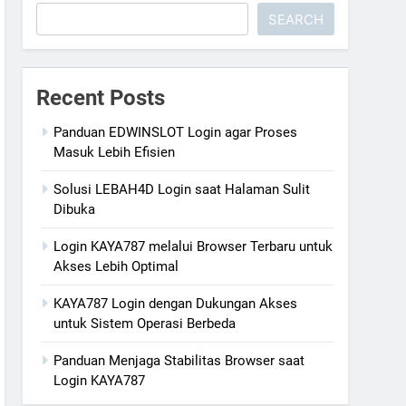
SEARCH
Recent Posts
Panduan EDWINSLOT Login agar Proses
Masuk Lebih Efisien
Solusi LEBAH4D Login saat Halaman Sulit
Dibuka
Login KAYA787 melalui Browser Terbaru untuk
Akses Lebih Optimal
KAYA787 Login dengan Dukungan Akses
untuk Sistem Operasi Berbeda
Panduan Menjaga Stabilitas Browser saat
Login KAYA787