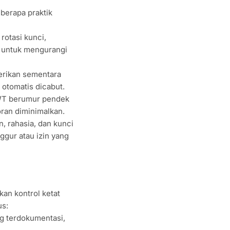
berapa praktik
rotasi kunci,
a untuk mengurangi
erikan sementara
 otomatis dicabut.
T berumur pendek
an diminimalkan.
, rahasia, dan kunci
ggur atau izin yang
n kontrol ketat
us:
g terdokumentasi,