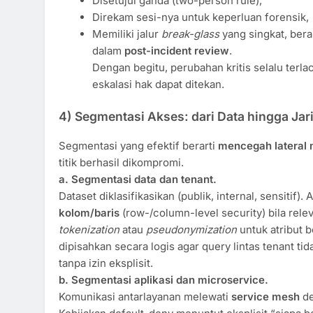
Disetujui ganda (two-person rule),
Direkam sesi-nya untuk keperluan forensik,
Memiliki jalur
break-glass
yang singkat, bera
dalam
post-incident review
.
Dengan begitu, perubahan kritis selalu terla
eskalasi hak dapat ditekan.
4) Segmentasi Akses: dari Data hingga Jar
Segmentasi yang efektif berarti
mencegah lateral
titik berhasil dikompromi.
a. Segmentasi data dan tenant.
Dataset diklasifikasikan (publik, internal, sensitif).
kolom/baris
(row-/column-level security) bila rel
tokenization
atau
pseudonymization
untuk atribut b
dipisahkan secara logis agar query lintas tenant tid
tanpa izin eksplisit.
b. Segmentasi aplikasi dan microservice.
Komunikasi antarlayanan melewati
service mesh
d