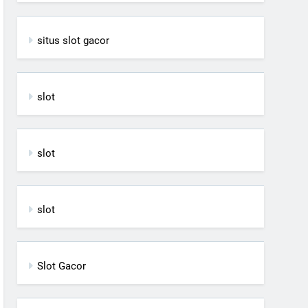
situs slot gacor
slot
slot
slot
Slot Gacor