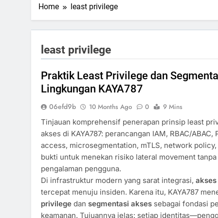
Home
least privilege
least privilege
Praktik Least Privilege dan Segmenta
Lingkungan KAYA787
06efd9b
10 Months Ago
0
9 Mins
Tinjauan komprehensif penerapan prinsip least pri
akses di KAYA787: perancangan IAM, RBAC/ABAC, P
access, microsegmentation, mTLS, network policy, 
bukti untuk menekan risiko lateral movement tan
pengalaman pengguna.
Di infrastruktur modern yang sarat integrasi,
akses 
tercepat menuju insiden. Karena itu, KAYA787 me
privilege
dan
segmentasi akses
sebagai fondasi p
keamanan. Tujuannya jelas: setiap identitas—pengg