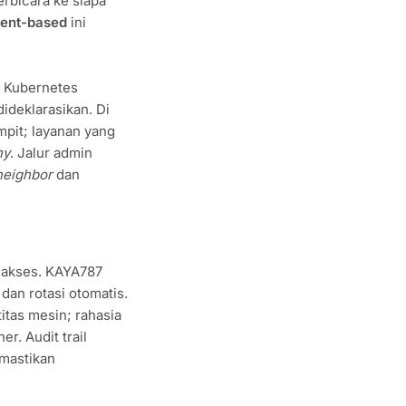
erbicara ke siapa”
tent-based
ini
. Kubernetes
ideklarasikan. Di
mpit; layanan yang
ny
. Jalur admin
neighbor
dan
 akses. KAYA787
, dan rotasi otomatis.
itas mesin; rahasia
er. Audit trail
mastikan