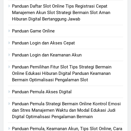
Panduan Daftar Slot Online Tips Registrasi Cepat
Manajemen Akun Slot Strategi Bermain Slot Aman
Hiburan Digital Bertanggung Jawab
Panduan Game Online
Panduan Login dan Akses Cepat
Panduan Login dan Keamanan Akun
Panduan Pemilihan Fitur Slot Tips Strategi Bermain
Online Edukasi Hiburan Digital Panduan Keamanan
Bermain Optimalisasi Pengalaman Slot
Panduan Pemula Akses Digital
Panduan Pemula Strategi Bermain Online Kontrol Emosi
dan Stres Manajemen Waktu dan Modal Edukasi Judi
Digital Optimalisasi Pengalaman Bermain
Panduan Pemula, Keamanan Akun, Tips Slot Online, Cara