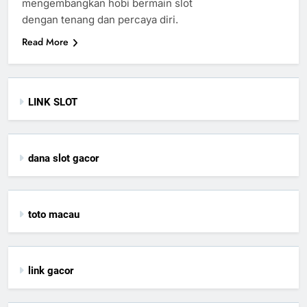
mengembangkan hobi bermain slot
dengan tenang dan percaya diri.
Read More
LINK SLOT
dana slot gacor
toto macau
link gacor