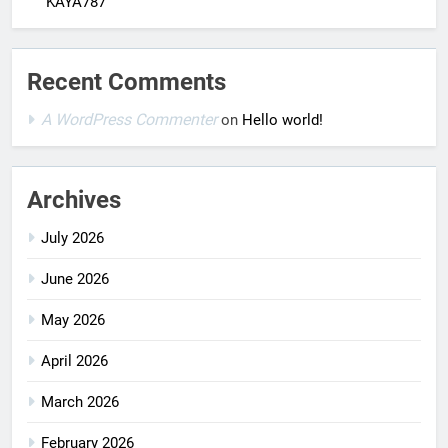
KAYA787
Recent Comments
A WordPress Commenter
on
Hello world!
Archives
July 2026
June 2026
May 2026
April 2026
March 2026
February 2026