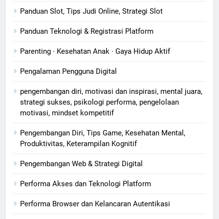
Panduan Slot, Tips Judi Online, Strategi Slot
Panduan Teknologi & Registrasi Platform
Parenting · Kesehatan Anak · Gaya Hidup Aktif
Pengalaman Pengguna Digital
pengembangan diri, motivasi dan inspirasi, mental juara,
strategi sukses, psikologi performa, pengelolaan
motivasi, mindset kompetitif
Pengembangan Diri, Tips Game, Kesehatan Mental,
Produktivitas, Keterampilan Kognitif
Pengembangan Web & Strategi Digital
Performa Akses dan Teknologi Platform
Performa Browser dan Kelancaran Autentikasi