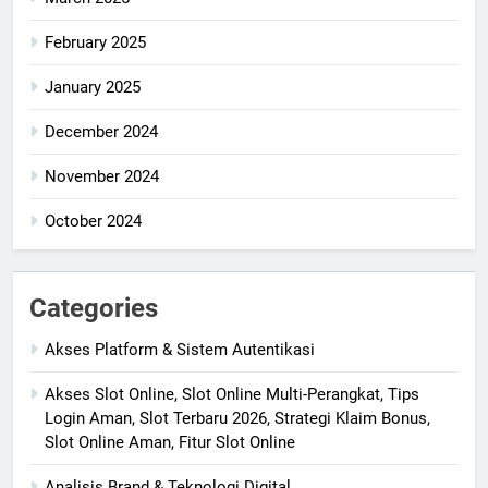
February 2025
January 2025
December 2024
November 2024
October 2024
Categories
Akses Platform & Sistem Autentikasi
Akses Slot Online, Slot Online Multi-Perangkat, Tips
Login Aman, Slot Terbaru 2026, Strategi Klaim Bonus,
Slot Online Aman, Fitur Slot Online
Analisis Brand & Teknologi Digital