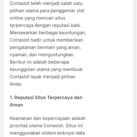
Corlaslot telah menjadi salah satu
pilihan utama para penggemar slot
online yang mencari situs
terpercaya dengan reputasi baik.
Menawarkan berbagai keuntungan,
Corlaslot hadir untuk memberikan
pengalaman bermain yang aman,
nyaman, dan menguntungkan.
Berikut ini adalah beberapa
keunggulan utama yang membuat
Corlaslot layak menjadi pilihan
Anda.
1. Reputasi Situs Terpercaya dan
Aman
Keamanan dan kepercayaan adalah
prioritas utama Corlaslot. Situs ini
menggunakan sistem enkripsi data