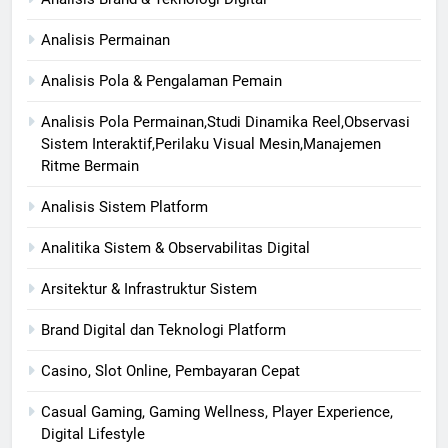
Analisis Permainan
Analisis Pola & Pengalaman Pemain
Analisis Pola Permainan,Studi Dinamika Reel,Observasi
Sistem Interaktif,Perilaku Visual Mesin,Manajemen
Ritme Bermain
Analisis Sistem Platform
Analitika Sistem & Observabilitas Digital
Arsitektur & Infrastruktur Sistem
Brand Digital dan Teknologi Platform
Casino, Slot Online, Pembayaran Cepat
Casual Gaming, Gaming Wellness, Player Experience,
Digital Lifestyle