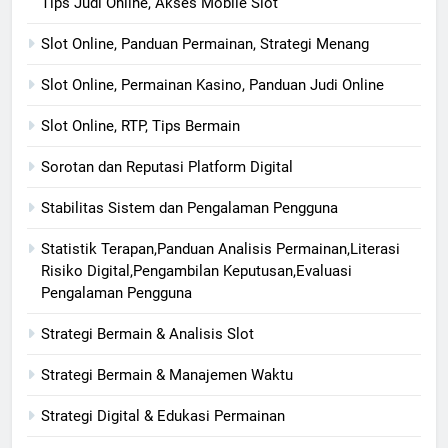
Tips Judi Online, Akses Mobile Slot
Slot Online, Panduan Permainan, Strategi Menang
Slot Online, Permainan Kasino, Panduan Judi Online
Slot Online, RTP, Tips Bermain
Sorotan dan Reputasi Platform Digital
Stabilitas Sistem dan Pengalaman Pengguna
Statistik Terapan,Panduan Analisis Permainan,Literasi
Risiko Digital,Pengambilan Keputusan,Evaluasi
Pengalaman Pengguna
Strategi Bermain & Analisis Slot
Strategi Bermain & Manajemen Waktu
Strategi Digital & Edukasi Permainan