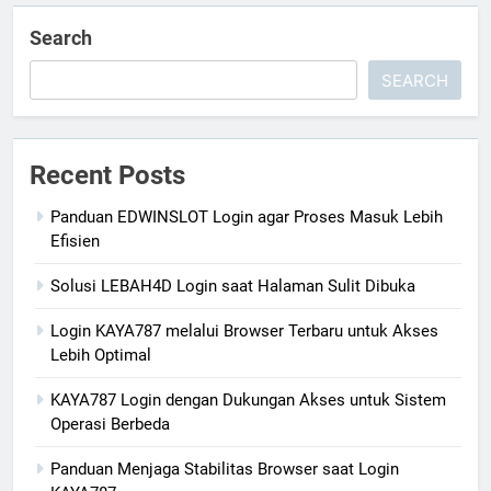
Search
SEARCH
Recent Posts
Panduan EDWINSLOT Login agar Proses Masuk Lebih
Efisien
Solusi LEBAH4D Login saat Halaman Sulit Dibuka
Login KAYA787 melalui Browser Terbaru untuk Akses
Lebih Optimal
KAYA787 Login dengan Dukungan Akses untuk Sistem
Operasi Berbeda
Panduan Menjaga Stabilitas Browser saat Login