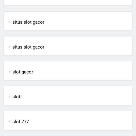
situs slot gacor
situs slot gacor
slot gacor
slot
slot 777