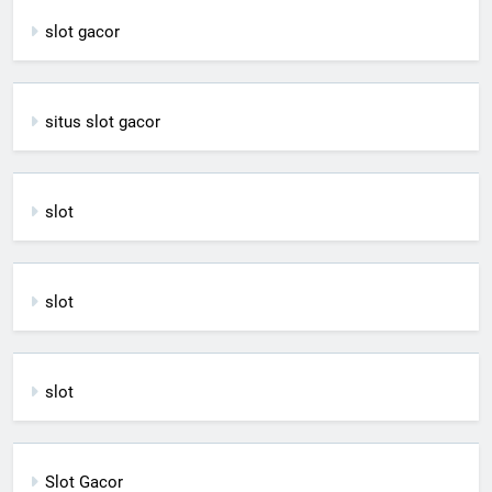
slot gacor
situs slot gacor
slot
slot
slot
Slot Gacor