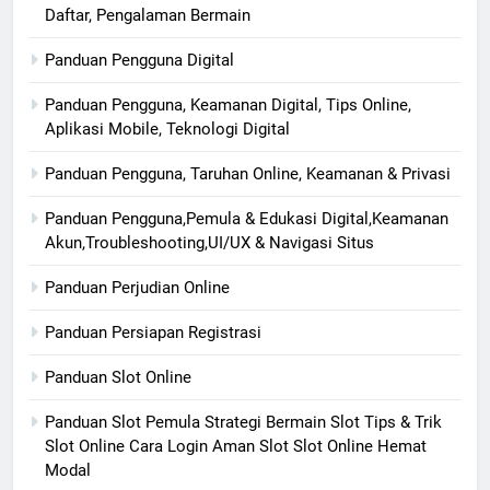
Daftar, Pengalaman Bermain
Panduan Pengguna Digital
Panduan Pengguna, Keamanan Digital, Tips Online,
Aplikasi Mobile, Teknologi Digital
Panduan Pengguna, Taruhan Online, Keamanan & Privasi
Panduan Pengguna,Pemula & Edukasi Digital,Keamanan
Akun,Troubleshooting,UI/UX & Navigasi Situs
Panduan Perjudian Online
Panduan Persiapan Registrasi
Panduan Slot Online
Panduan Slot Pemula Strategi Bermain Slot Tips & Trik
Slot Online Cara Login Aman Slot Slot Online Hemat
Modal