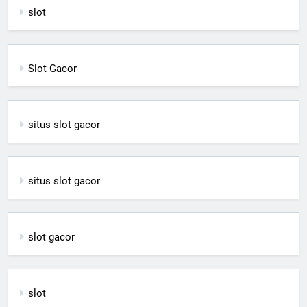
slot
Slot Gacor
situs slot gacor
situs slot gacor
slot gacor
slot