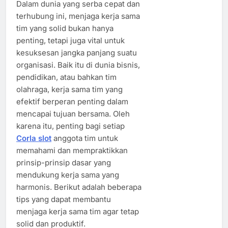
Dalam dunia yang serba cepat dan
terhubung ini, menjaga kerja sama
tim yang solid bukan hanya
penting, tetapi juga vital untuk
kesuksesan jangka panjang suatu
organisasi. Baik itu di dunia bisnis,
pendidikan, atau bahkan tim
olahraga, kerja sama tim yang
efektif berperan penting dalam
mencapai tujuan bersama. Oleh
karena itu, penting bagi setiap
Corla slot
anggota tim untuk
memahami dan mempraktikkan
prinsip-prinsip dasar yang
mendukung kerja sama yang
harmonis. Berikut adalah beberapa
tips yang dapat membantu
menjaga kerja sama tim agar tetap
solid dan produktif.