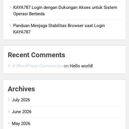
KAYA787 Login dengan Dukungan Akses untuk Sistem
Operasi Berbeda
Panduan Menjaga Stabilitas Browser saat Login
KAYA787
Recent Comments
A WordPress Commenter
on
Hello world!
Archives
July 2026
June 2026
May 2026