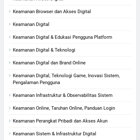
Keamanan Browser dan Akses Digital
Keamanan Digital
Keamanan Digital & Edukasi Pengguna Platform
Keamanan Digital & Teknologi
Keamanan Digital dan Brand Online
Keamanan Digital, Teknologi Game, Inovasi Sistem,
Pengalaman Pengguna
Keamanan Infrastruktur & Observabilitas Sistem
Keamanan Online, Taruhan Online, Panduan Login
Keamanan Perangkat Pribadi dan Akses Akun
Keamanan Sistem & Infrastruktur Digital