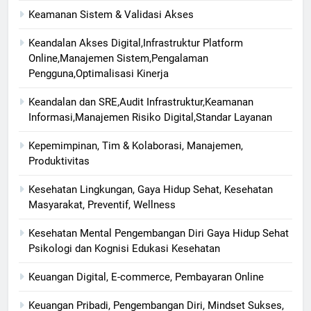
Keamanan Sistem & Validasi Akses
Keandalan Akses Digital,Infrastruktur Platform
Online,Manajemen Sistem,Pengalaman
Pengguna,Optimalisasi Kinerja
Keandalan dan SRE,Audit Infrastruktur,Keamanan
Informasi,Manajemen Risiko Digital,Standar Layanan
Kepemimpinan, Tim & Kolaborasi, Manajemen,
Produktivitas
Kesehatan Lingkungan, Gaya Hidup Sehat, Kesehatan
Masyarakat, Preventif, Wellness
Kesehatan Mental Pengembangan Diri Gaya Hidup Sehat
Psikologi dan Kognisi Edukasi Kesehatan
Keuangan Digital, E-commerce, Pembayaran Online
Keuangan Pribadi, Pengembangan Diri, Mindset Sukses,