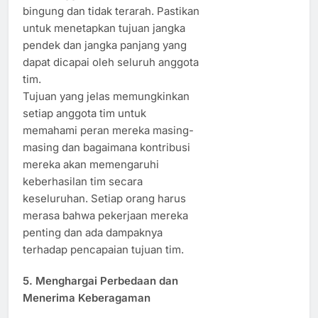
bingung dan tidak terarah. Pastikan
untuk menetapkan tujuan jangka
pendek dan jangka panjang yang
dapat dicapai oleh seluruh anggota
tim.
Tujuan yang jelas memungkinkan
setiap anggota tim untuk
memahami peran mereka masing-
masing dan bagaimana kontribusi
mereka akan memengaruhi
keberhasilan tim secara
keseluruhan. Setiap orang harus
merasa bahwa pekerjaan mereka
penting dan ada dampaknya
terhadap pencapaian tujuan tim.
5.
Menghargai Perbedaan dan
Menerima Keberagaman