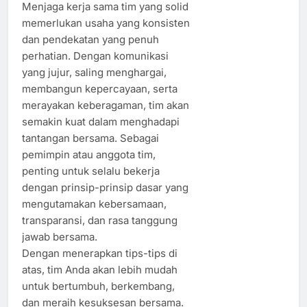
Menjaga kerja sama tim yang solid
memerlukan usaha yang konsisten
dan pendekatan yang penuh
perhatian. Dengan komunikasi
yang jujur, saling menghargai,
membangun kepercayaan, serta
merayakan keberagaman, tim akan
semakin kuat dalam menghadapi
tantangan bersama. Sebagai
pemimpin atau anggota tim,
penting untuk selalu bekerja
dengan prinsip-prinsip dasar yang
mengutamakan kebersamaan,
transparansi, dan rasa tanggung
jawab bersama.
Dengan menerapkan tips-tips di
atas, tim Anda akan lebih mudah
untuk bertumbuh, berkembang,
dan meraih kesuksesan bersama.