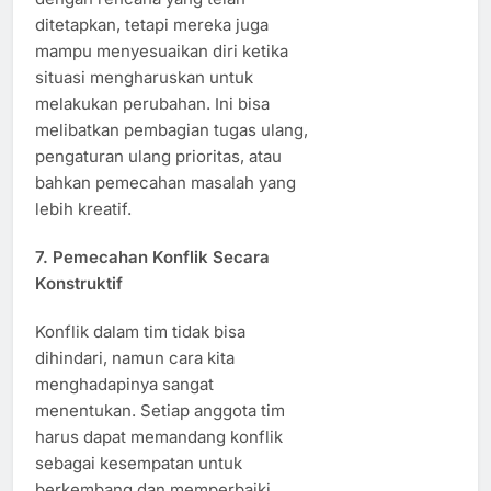
ditetapkan, tetapi mereka juga
mampu menyesuaikan diri ketika
situasi mengharuskan untuk
melakukan perubahan. Ini bisa
melibatkan pembagian tugas ulang,
pengaturan ulang prioritas, atau
bahkan pemecahan masalah yang
lebih kreatif.
7.
Pemecahan Konflik Secara
Konstruktif
Konflik dalam tim tidak bisa
dihindari, namun cara kita
menghadapinya sangat
menentukan. Setiap anggota tim
harus dapat memandang konflik
sebagai kesempatan untuk
berkembang dan memperbaiki