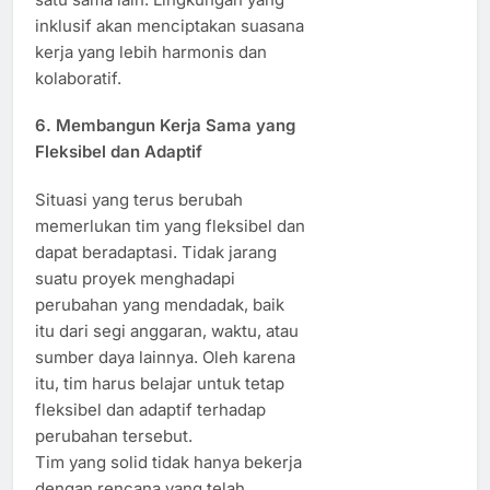
inklusif akan menciptakan suasana
kerja yang lebih harmonis dan
kolaboratif.
6.
Membangun Kerja Sama yang
Fleksibel dan Adaptif
Situasi yang terus berubah
memerlukan tim yang fleksibel dan
dapat beradaptasi. Tidak jarang
suatu proyek menghadapi
perubahan yang mendadak, baik
itu dari segi anggaran, waktu, atau
sumber daya lainnya. Oleh karena
itu, tim harus belajar untuk tetap
fleksibel dan adaptif terhadap
perubahan tersebut.
Tim yang solid tidak hanya bekerja
dengan rencana yang telah