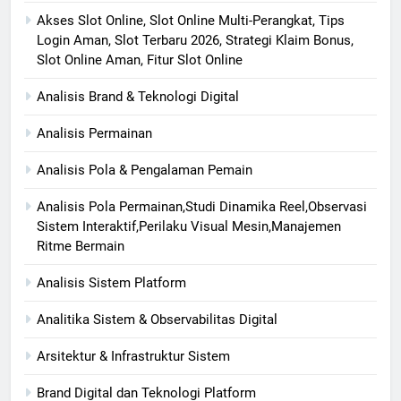
Akses Slot Online, Slot Online Multi-Perangkat, Tips
Login Aman, Slot Terbaru 2026, Strategi Klaim Bonus,
Slot Online Aman, Fitur Slot Online
Analisis Brand & Teknologi Digital
Analisis Permainan
Analisis Pola & Pengalaman Pemain
Analisis Pola Permainan,Studi Dinamika Reel,Observasi
Sistem Interaktif,Perilaku Visual Mesin,Manajemen
Ritme Bermain
Analisis Sistem Platform
Analitika Sistem & Observabilitas Digital
Arsitektur & Infrastruktur Sistem
Brand Digital dan Teknologi Platform