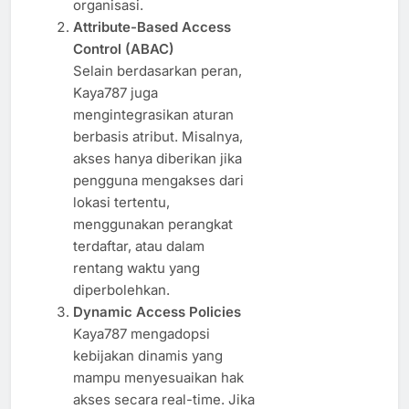
organisasi.
Attribute-Based Access
Control (ABAC)
Selain berdasarkan peran,
Kaya787 juga
mengintegrasikan aturan
berbasis atribut. Misalnya,
akses hanya diberikan jika
pengguna mengakses dari
lokasi tertentu,
menggunakan perangkat
terdaftar, atau dalam
rentang waktu yang
diperbolehkan.
Dynamic Access Policies
Kaya787 mengadopsi
kebijakan dinamis yang
mampu menyesuaikan hak
akses secara real-time. Jika