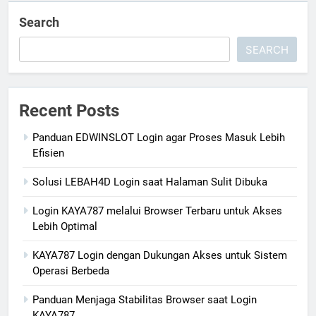
Search
SEARCH
Recent Posts
Panduan EDWINSLOT Login agar Proses Masuk Lebih
Efisien
Solusi LEBAH4D Login saat Halaman Sulit Dibuka
Login KAYA787 melalui Browser Terbaru untuk Akses
Lebih Optimal
KAYA787 Login dengan Dukungan Akses untuk Sistem
Operasi Berbeda
Panduan Menjaga Stabilitas Browser saat Login
KAYA787