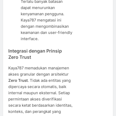
Terlalu banyak batasan
dapat menurunkan
kenyamanan pengguna.
Kaya787 mengatasi ini
dengan mengombinasikan
keamanan dan user-friendly
interface.
Integrasi dengan Prinsip
Zero Trust
Kaya787 memadukan manajemen
akses granular dengan arsitektur
Zero Trust
. Tidak ada entitas yang
dipercaya secara otomatis, baik
internal maupun eksternal. Setiap
permintaan akses diverifikasi
secara ketat berdasarkan identitas,
konteks, dan perangkat yang