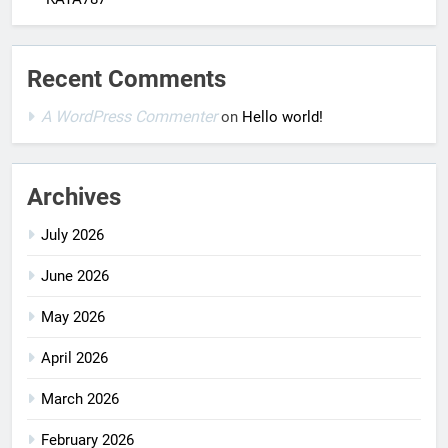
Recent Comments
A WordPress Commenter
on
Hello world!
Archives
July 2026
June 2026
May 2026
April 2026
March 2026
February 2026