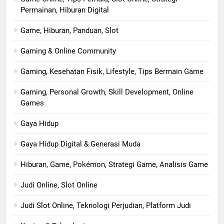
Permainan, Hiburan Digital
Game, Hiburan, Panduan, Slot
Gaming & Online Community
Gaming, Kesehatan Fisik, Lifestyle, Tips Bermain Game
Gaming, Personal Growth, Skill Development, Online
Games
Gaya Hidup
Gaya Hidup Digital & Generasi Muda
Hiburan, Game, Pokémon, Strategi Game, Analisis Game
Judi Online, Slot Online
Judi Slot Online, Teknologi Perjudian, Platform Judi