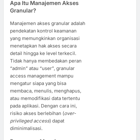
Apa Itu Manajemen Akses
Granular?
Manajemen akses granular adalah
pendekatan kontrol keamanan
yang memungkinkan organisasi
menetapkan hak akses secara
detail hingga ke level terkecil.
Tidak hanya membedakan peran
“admin” atau “user”, granular
access management mampu
mengatur siapa yang bisa
membaca, menulis, menghapus,
atau memodifikasi data tertentu
pada aplikasi. Dengan cara ini,
risiko akses berlebihan (
over-
privileged access
) dapat
diminimalisasi.