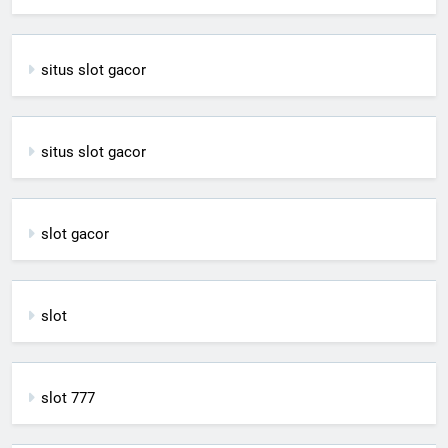
situs slot gacor
situs slot gacor
slot gacor
slot
slot 777