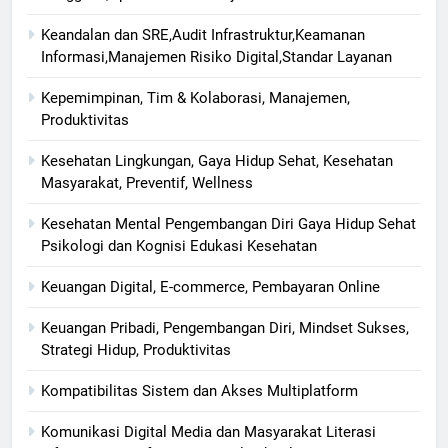
Keandalan dan SRE,Audit Infrastruktur,Keamanan
Informasi,Manajemen Risiko Digital,Standar Layanan
Kepemimpinan, Tim & Kolaborasi, Manajemen,
Produktivitas
Kesehatan Lingkungan, Gaya Hidup Sehat, Kesehatan
Masyarakat, Preventif, Wellness
Kesehatan Mental Pengembangan Diri Gaya Hidup Sehat
Psikologi dan Kognisi Edukasi Kesehatan
Keuangan Digital, E-commerce, Pembayaran Online
Keuangan Pribadi, Pengembangan Diri, Mindset Sukses,
Strategi Hidup, Produktivitas
Kompatibilitas Sistem dan Akses Multiplatform
Komunikasi Digital Media dan Masyarakat Literasi