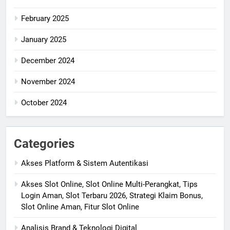
February 2025
January 2025
December 2024
November 2024
October 2024
Categories
Akses Platform & Sistem Autentikasi
Akses Slot Online, Slot Online Multi-Perangkat, Tips
Login Aman, Slot Terbaru 2026, Strategi Klaim Bonus,
Slot Online Aman, Fitur Slot Online
Analisis Brand & Teknologi Digital