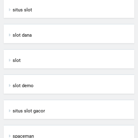
situs slot
slot dana
slot
slot demo
situs slot gacor
spaceman