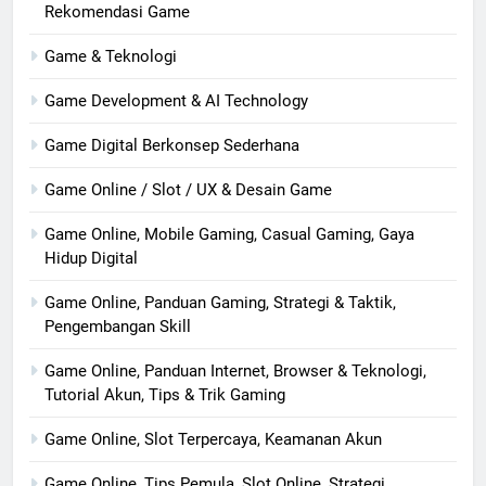
Rekomendasi Game
Game & Teknologi
Game Development & AI Technology
Game Digital Berkonsep Sederhana
Game Online / Slot / UX & Desain Game
Game Online, Mobile Gaming, Casual Gaming, Gaya
Hidup Digital
Game Online, Panduan Gaming, Strategi & Taktik,
Pengembangan Skill
Game Online, Panduan Internet, Browser & Teknologi,
Tutorial Akun, Tips & Trik Gaming
Game Online, Slot Terpercaya, Keamanan Akun
Game Online, Tips Pemula, Slot Online, Strategi