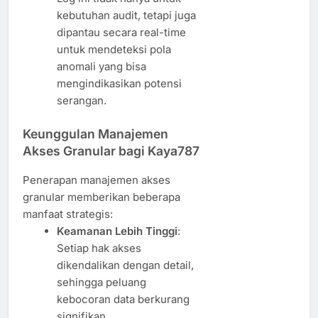
kebutuhan audit, tetapi juga
dipantau secara real-time
untuk mendeteksi pola
anomali yang bisa
mengindikasikan potensi
serangan.
Keunggulan Manajemen
Akses Granular bagi Kaya787
Penerapan manajemen akses
granular memberikan beberapa
manfaat strategis:
Keamanan Lebih Tinggi
:
Setiap hak akses
dikendalikan dengan detail,
sehingga peluang
kebocoran data berkurang
signifikan.