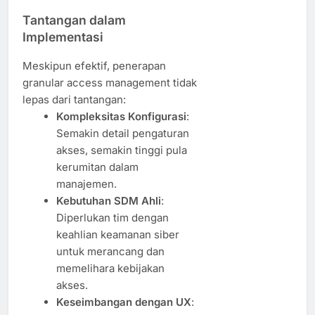
Tantangan dalam
Implementasi
Meskipun efektif, penerapan
granular access management tidak
lepas dari tantangan:
Kompleksitas Konfigurasi
:
Semakin detail pengaturan
akses, semakin tinggi pula
kerumitan dalam
manajemen.
Kebutuhan SDM Ahli
:
Diperlukan tim dengan
keahlian keamanan siber
untuk merancang dan
memelihara kebijakan
akses.
Keseimbangan dengan UX
: