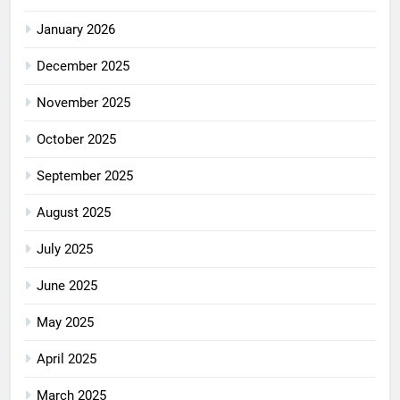
January 2026
December 2025
November 2025
October 2025
September 2025
August 2025
July 2025
June 2025
May 2025
April 2025
March 2025