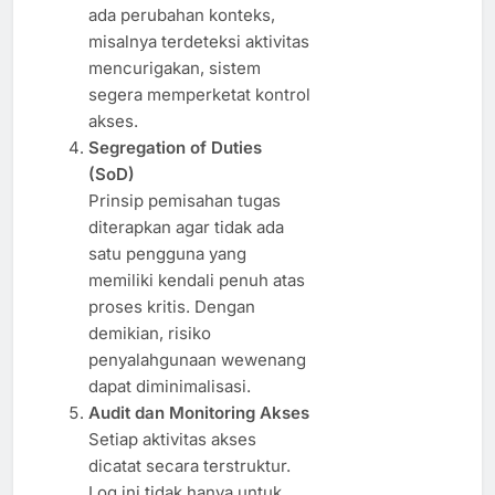
ada perubahan konteks,
misalnya terdeteksi aktivitas
mencurigakan, sistem
segera memperketat kontrol
akses.
Segregation of Duties
(SoD)
Prinsip pemisahan tugas
diterapkan agar tidak ada
satu pengguna yang
memiliki kendali penuh atas
proses kritis. Dengan
demikian, risiko
penyalahgunaan wewenang
dapat diminimalisasi.
Audit dan Monitoring Akses
Setiap aktivitas akses
dicatat secara terstruktur.
Log ini tidak hanya untuk