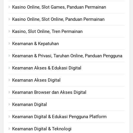
Kasino Online, Slot Games, Panduan Permainan
Kasino Online, Slot Online, Panduan Permainan
Kasino, Slot Online, Tren Permainan
Keamanan & Kepatuhan
Keamanan & Privasi, Taruhan Online, Panduan Pengguna
Keamanan Akses & Edukasi Digital
Keamanan Akses Digital
Keamanan Browser dan Akses Digital
Keamanan Digital
Keamanan Digital & Edukasi Pengguna Platform
Keamanan Digital & Teknologi