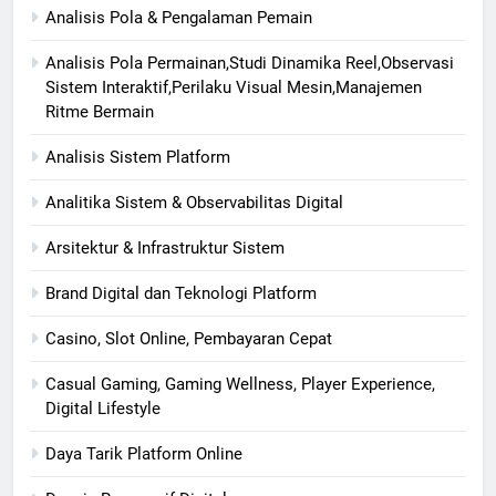
Analisis Pola & Pengalaman Pemain
Analisis Pola Permainan,Studi Dinamika Reel,Observasi
Sistem Interaktif,Perilaku Visual Mesin,Manajemen
Ritme Bermain
Analisis Sistem Platform
Analitika Sistem & Observabilitas Digital
Arsitektur & Infrastruktur Sistem
Brand Digital dan Teknologi Platform
Casino, Slot Online, Pembayaran Cepat
Casual Gaming, Gaming Wellness, Player Experience,
Digital Lifestyle
Daya Tarik Platform Online