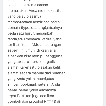
Langkah pertama adalah
memastikan Anda membuka situs
yang palsu biasanya
memanfaatkan kemiripan nama
domain (typosquatting),misalnya
beda satu huruf,menambah
tanda,atau memakai variasi yang
terlihat “resmi”.Model serangan
seperti ini umum di keamanan
siber dan bisa menipu pengguna
yang terburu-buru mengetik
alamat.Karena itu,biasakan ketik
alamat secara manual dari sumber
yang Anda yakini resmi,atau
simpan bookmark setelah Anda
benar-benar yakin alamatnya
tepat.Pastikan juga ada ikon
gembok dan protokol HTTPS di