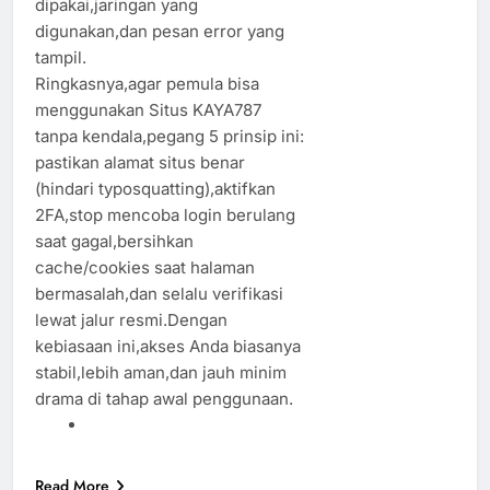
dipakai,jaringan yang
digunakan,dan pesan error yang
tampil.
Ringkasnya,agar pemula bisa
menggunakan Situs KAYA787
tanpa kendala,pegang 5 prinsip ini:
pastikan alamat situs benar
(hindari typosquatting),aktifkan
2FA,stop mencoba login berulang
saat gagal,bersihkan
cache/cookies saat halaman
bermasalah,dan selalu verifikasi
lewat jalur resmi.Dengan
kebiasaan ini,akses Anda biasanya
stabil,lebih aman,dan jauh minim
drama di tahap awal penggunaan.
Read More