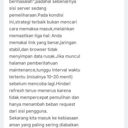
bermasalah”,padahal sebenarnya
sisi server sedang
pemeliharaan.Pada kondisi
ini,strategi terbaik bukan mencari
cara memaksa masuk,melainkan
memastikan tiga hal: Anda
memakai link yang benar,jaringan
stabil,dan browser tidak
menyimpan data rusak.Jika muncul
halaman pemberitahuan
maintenance,tunggu interval waktu
tertentu (misalnya 10–20 menit)
sebelum mencoba lagi.Hindari
refresh terus-menerus karena
tidak mempercepat pemulihan dan
hanya menambah beban request
dari sisi pengguna.
Sekarang kita masuk ke kebiasaan
aman yang paling sering diabaikan