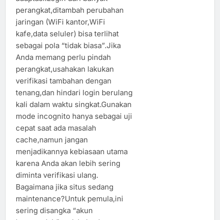
perangkat,ditambah perubahan
jaringan (WiFi kantor,WiFi
kafe,data seluler) bisa terlihat
sebagai pola “tidak biasa”.Jika
Anda memang perlu pindah
perangkat,usahakan lakukan
verifikasi tambahan dengan
tenang,dan hindari login berulang
kali dalam waktu singkat.Gunakan
mode incognito hanya sebagai uji
cepat saat ada masalah
cache,namun jangan
menjadikannya kebiasaan utama
karena Anda akan lebih sering
diminta verifikasi ulang.
Bagaimana jika situs sedang
maintenance?Untuk pemula,ini
sering disangka “akun