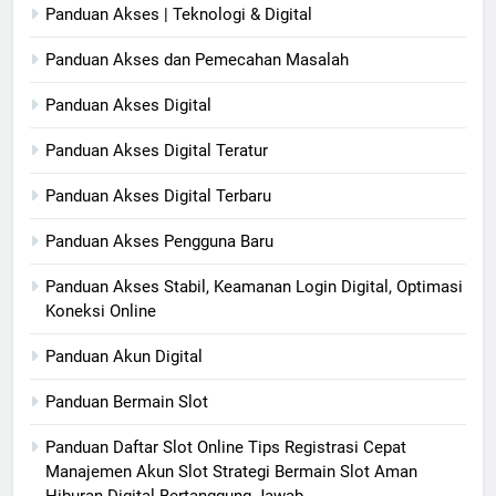
Panduan Akses | Teknologi & Digital
Panduan Akses dan Pemecahan Masalah
Panduan Akses Digital
Panduan Akses Digital Teratur
Panduan Akses Digital Terbaru
Panduan Akses Pengguna Baru
Panduan Akses Stabil, Keamanan Login Digital, Optimasi
Koneksi Online
Panduan Akun Digital
Panduan Bermain Slot
Panduan Daftar Slot Online Tips Registrasi Cepat
Manajemen Akun Slot Strategi Bermain Slot Aman
Hiburan Digital Bertanggung Jawab