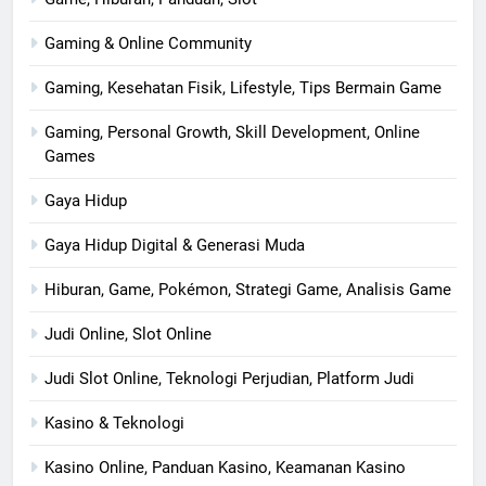
Gaming & Online Community
Gaming, Kesehatan Fisik, Lifestyle, Tips Bermain Game
Gaming, Personal Growth, Skill Development, Online
Games
Gaya Hidup
Gaya Hidup Digital & Generasi Muda
Hiburan, Game, Pokémon, Strategi Game, Analisis Game
Judi Online, Slot Online
Judi Slot Online, Teknologi Perjudian, Platform Judi
Kasino & Teknologi
Kasino Online, Panduan Kasino, Keamanan Kasino