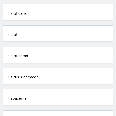
slot dana
slot
slot demo
situs slot gacor
spaceman