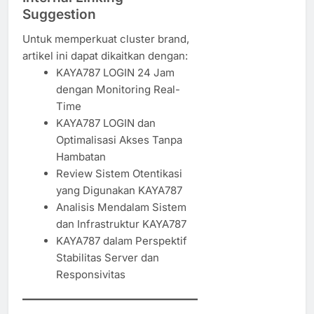
Suggestion
Untuk memperkuat cluster brand,
artikel ini dapat dikaitkan dengan:
KAYA787 LOGIN 24 Jam
dengan Monitoring Real-
Time
KAYA787 LOGIN dan
Optimalisasi Akses Tanpa
Hambatan
Review Sistem Otentikasi
yang Digunakan KAYA787
Analisis Mendalam Sistem
dan Infrastruktur KAYA787
KAYA787 dalam Perspektif
Stabilitas Server dan
Responsivitas