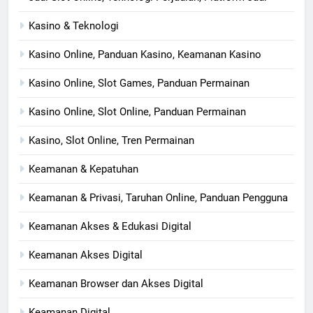
Kasino & Teknologi
Kasino Online, Panduan Kasino, Keamanan Kasino
Kasino Online, Slot Games, Panduan Permainan
Kasino Online, Slot Online, Panduan Permainan
Kasino, Slot Online, Tren Permainan
Keamanan & Kepatuhan
Keamanan & Privasi, Taruhan Online, Panduan Pengguna
Keamanan Akses & Edukasi Digital
Keamanan Akses Digital
Keamanan Browser dan Akses Digital
Keamanan Digital