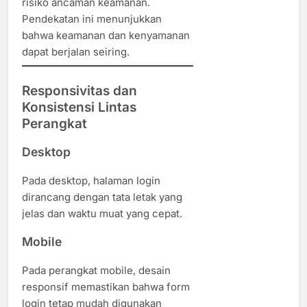
risiko ancaman keamanan.
Pendekatan ini menunjukkan
bahwa keamanan dan kenyamanan
dapat berjalan seiring.
Responsivitas dan
Konsistensi Lintas
Perangkat
Desktop
Pada desktop, halaman login
dirancang dengan tata letak yang
jelas dan waktu muat yang cepat.
Mobile
Pada perangkat mobile, desain
responsif memastikan bahwa form
login tetap mudah digunakan