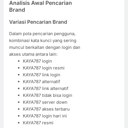
Analisis Awal Pencarian
Brand
Variasi Pencarian Brand
Dalam pola pencarian pengguna,
kombinasi kata kunci yang sering
muncul berkaitan dengan login dan
akses utama antara lain:
KAYA787 login
KAYA787 login resmi
KAYA787 link login
KAYA787 alternatif
KAYA787 link alternatif
KAYA787 tidak bisa login
KAYA787 server down
KAYA787 akses terbaru
KAYA787 login hari ini
KAYA787 resmi