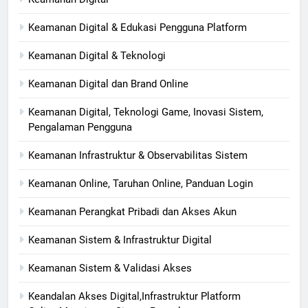
Keamanan Digital & Edukasi Pengguna Platform
Keamanan Digital & Teknologi
Keamanan Digital dan Brand Online
Keamanan Digital, Teknologi Game, Inovasi Sistem,
Pengalaman Pengguna
Keamanan Infrastruktur & Observabilitas Sistem
Keamanan Online, Taruhan Online, Panduan Login
Keamanan Perangkat Pribadi dan Akses Akun
Keamanan Sistem & Infrastruktur Digital
Keamanan Sistem & Validasi Akses
Keandalan Akses Digital,Infrastruktur Platform