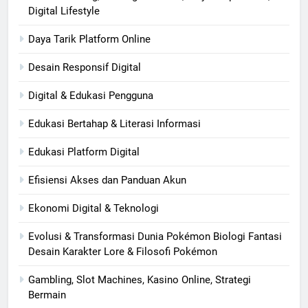
Digital Lifestyle
Daya Tarik Platform Online
Desain Responsif Digital
Digital & Edukasi Pengguna
Edukasi Bertahap & Literasi Informasi
Edukasi Platform Digital
Efisiensi Akses dan Panduan Akun
Ekonomi Digital & Teknologi
Evolusi & Transformasi Dunia Pokémon Biologi Fantasi
Desain Karakter Lore & Filosofi Pokémon
Gambling, Slot Machines, Kasino Online, Strategi
Bermain