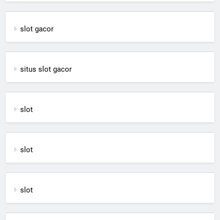
slot gacor
situs slot gacor
slot
slot
slot