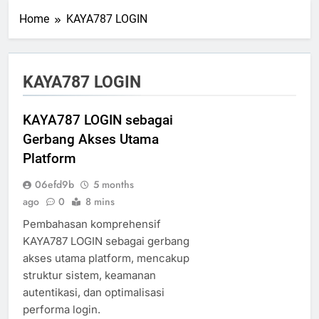
Home
KAYA787 LOGIN
KAYA787 LOGIN
KAYA787 LOGIN sebagai
Gerbang Akses Utama
Platform
06efd9b
5 months
ago
0
8 mins
Pembahasan komprehensif
KAYA787 LOGIN sebagai gerbang
akses utama platform, mencakup
struktur sistem, keamanan
autentikasi, dan optimalisasi
performa login.