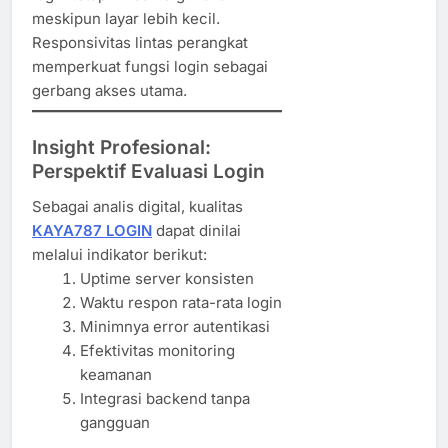
meskipun layar lebih kecil.
Responsivitas lintas perangkat
memperkuat fungsi login sebagai
gerbang akses utama.
Insight Profesional:
Perspektif Evaluasi Login
Sebagai analis digital, kualitas
KAYA787 LOGIN
dapat dinilai
melalui indikator berikut:
Uptime server konsisten
Waktu respon rata-rata login
Minimnya error autentikasi
Efektivitas monitoring
keamanan
Integrasi backend tanpa
gangguan