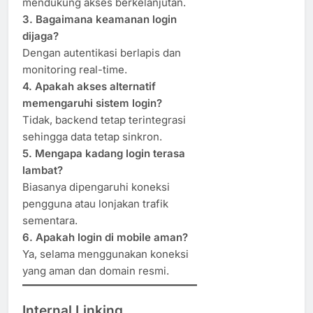
mendukung akses berkelanjutan.
3. Bagaimana keamanan login
dijaga?
Dengan autentikasi berlapis dan
monitoring real-time.
4. Apakah akses alternatif
memengaruhi sistem login?
Tidak, backend tetap terintegrasi
sehingga data tetap sinkron.
5. Mengapa kadang login terasa
lambat?
Biasanya dipengaruhi koneksi
pengguna atau lonjakan trafik
sementara.
6. Apakah login di mobile aman?
Ya, selama menggunakan koneksi
yang aman dan domain resmi.
Internal Linking