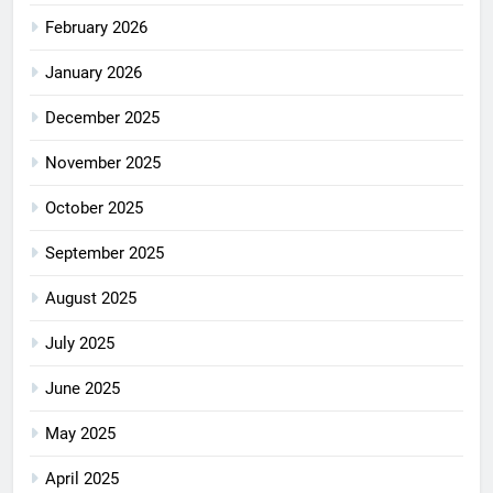
February 2026
January 2026
December 2025
November 2025
October 2025
September 2025
August 2025
July 2025
June 2025
May 2025
April 2025