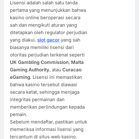
Lisensi adalah salah satu tanda
pertama yang menunjukkan bahwa
kasino online beroperasi secara
sah dan mengikuti aturan yang
ditetapkan oleh regulator perjudian
yang diakui.
slot gacor
yang sah
biasanya memiliki lisensi dari
otoritas perjudian terkenal seperti
UK Gambling Commission
,
Malta
Gaming Authority
, atau
Curacao
eGaming
. Lisensi ini memastikan
bahwa kasino tersebut diawasi
secara ketat, sehingga menjaga
integritas permainan dan
memberikan perlindungan kepada
pemain.
Sebelum mendaftar, pastikan untuk
memeriksa informasi lisensi yang
tercantum di situs web kasino.