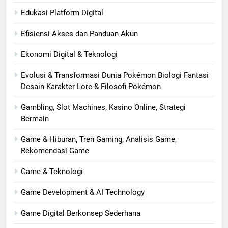
Edukasi Platform Digital
Efisiensi Akses dan Panduan Akun
Ekonomi Digital & Teknologi
Evolusi & Transformasi Dunia Pokémon Biologi Fantasi
Desain Karakter Lore & Filosofi Pokémon
Gambling, Slot Machines, Kasino Online, Strategi
Bermain
Game & Hiburan, Tren Gaming, Analisis Game,
Rekomendasi Game
Game & Teknologi
Game Development & AI Technology
Game Digital Berkonsep Sederhana