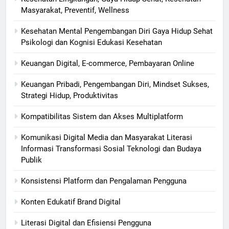
Masyarakat, Preventif, Wellness
Kesehatan Mental Pengembangan Diri Gaya Hidup Sehat
Psikologi dan Kognisi Edukasi Kesehatan
Keuangan Digital, E-commerce, Pembayaran Online
Keuangan Pribadi, Pengembangan Diri, Mindset Sukses,
Strategi Hidup, Produktivitas
Kompatibilitas Sistem dan Akses Multiplatform
Komunikasi Digital Media dan Masyarakat Literasi
Informasi Transformasi Sosial Teknologi dan Budaya
Publik
Konsistensi Platform dan Pengalaman Pengguna
Konten Edukatif Brand Digital
Literasi Digital dan Efisiensi Pengguna