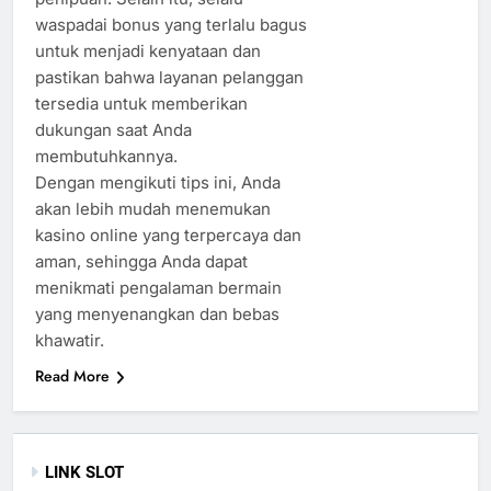
waspadai bonus yang terlalu bagus
untuk menjadi kenyataan dan
pastikan bahwa layanan pelanggan
tersedia untuk memberikan
dukungan saat Anda
membutuhkannya.
Dengan mengikuti tips ini, Anda
akan lebih mudah menemukan
kasino online yang terpercaya dan
aman, sehingga Anda dapat
menikmati pengalaman bermain
yang menyenangkan dan bebas
khawatir.
Read More
LINK SLOT