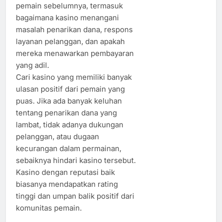
pemain sebelumnya, termasuk
bagaimana kasino menangani
masalah penarikan dana, respons
layanan pelanggan, dan apakah
mereka menawarkan pembayaran
yang adil.
Cari kasino yang memiliki banyak
ulasan positif dari pemain yang
puas. Jika ada banyak keluhan
tentang penarikan dana yang
lambat, tidak adanya dukungan
pelanggan, atau dugaan
kecurangan dalam permainan,
sebaiknya hindari kasino tersebut.
Kasino dengan reputasi baik
biasanya mendapatkan rating
tinggi dan umpan balik positif dari
komunitas pemain.