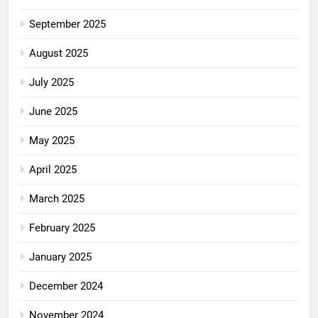
September 2025
August 2025
July 2025
June 2025
May 2025
April 2025
March 2025
February 2025
January 2025
December 2024
November 2024