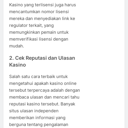
Kasino yang terlisensi juga harus
mencantumkan nomor lisensi
mereka dan menyediakan link ke
regulator terkait, yang
memungkinkan pemain untuk
memverifikasi lisensi dengan
mudah.
2.
Cek Reputasi dan Ulasan
Kasino
Salah satu cara terbaik untuk
mengetahui apakah kasino online
tersebut terpercaya adalah dengan
membaca ulasan dan mencari tahu
reputasi kasino tersebut. Banyak
situs ulasan independen
memberikan informasi yang
berguna tentang pengalaman