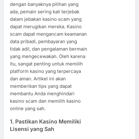
dengan banyaknya pilihan yang
ada, pemain sering kali terjebak
dalam jebakan kasino scam yang
dapat merugikan mereka. Kasino
scam dapat mengancam keamanan
data pribadi, pembayaran yang
tidak adil, dan pengalaman bermain
yang mengecewakan. Oleh karena
itu, sangat penting untuk memilih
platform kasino yang terpercaya
dan aman. Artikel ini akan
memberikan tips yang dapat
membantu Anda menghindari
kasino scam dan memilih kasino
online yang sah.
1.
Pastikan Kasino Memiliki
Lisensi yang Sah