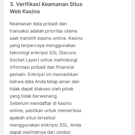
3.
Verifikasi Keamanan Situs
Web Kasino
Keamanan data pribadi dan
transaksi adalah prioritas utama
saat memilih kasino online. Kasino
yang terpercaya menggunakan
teknologi enkripsi SSL (Secure
Socket Layer) untuk melindungi
informasi pribadi dan finansial
pemain. Enkripsi ini memastikan
bahwa data Anda tetap aman dan
tidak dapat diakses oleh pihak
yang tidak berwenang.
Sebelum mendaftar di kasino
online, pastikan untuk memeriksa
apakah situs tersebut
menggunakan enkripsi SSL. Anda
dapat melihatnya dari simbol