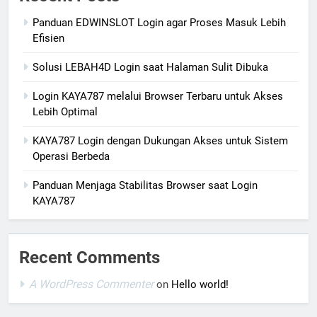
Panduan EDWINSLOT Login agar Proses Masuk Lebih
Efisien
Solusi LEBAH4D Login saat Halaman Sulit Dibuka
Login KAYA787 melalui Browser Terbaru untuk Akses
Lebih Optimal
KAYA787 Login dengan Dukungan Akses untuk Sistem
Operasi Berbeda
Panduan Menjaga Stabilitas Browser saat Login
KAYA787
Recent Comments
A WordPress Commenter
on
Hello world!