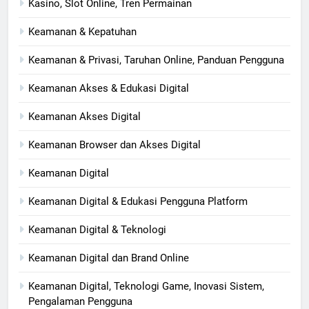
Kasino, Slot Online, Tren Permainan
Keamanan & Kepatuhan
Keamanan & Privasi, Taruhan Online, Panduan Pengguna
Keamanan Akses & Edukasi Digital
Keamanan Akses Digital
Keamanan Browser dan Akses Digital
Keamanan Digital
Keamanan Digital & Edukasi Pengguna Platform
Keamanan Digital & Teknologi
Keamanan Digital dan Brand Online
Keamanan Digital, Teknologi Game, Inovasi Sistem,
Pengalaman Pengguna