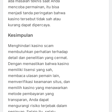
ada masalah teknis saat Anda
mencoba permainan, itu bisa
menjadi tanda peringatan bahwa
kasino tersebut tidak sah atau
kurang dapat dipercaya.
Kesimpulan
Menghindari kasino scam
membutuhkan perhatian terhadap
detail dan penelitian yang cermat.
Dengan memastikan bahwa kasino
memiliki lisensi yang sah,
membaca ulasan pemain lain,
memverifikasi keamanan situs, dan
memilih kasino yang menawarkan
metode pembayaran yang
transparan, Anda dapat
mengurangi risiko terjebak dalam
penipuan. Selain itu, selalu