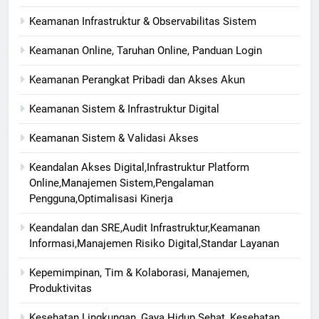
Keamanan Infrastruktur & Observabilitas Sistem
Keamanan Online, Taruhan Online, Panduan Login
Keamanan Perangkat Pribadi dan Akses Akun
Keamanan Sistem & Infrastruktur Digital
Keamanan Sistem & Validasi Akses
Keandalan Akses Digital,Infrastruktur Platform
Online,Manajemen Sistem,Pengalaman
Pengguna,Optimalisasi Kinerja
Keandalan dan SRE,Audit Infrastruktur,Keamanan
Informasi,Manajemen Risiko Digital,Standar Layanan
Kepemimpinan, Tim & Kolaborasi, Manajemen,
Produktivitas
Kesehatan Lingkungan, Gaya Hidup Sehat, Kesehatan