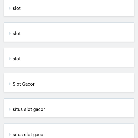
slot
slot
slot
Slot Gacor
situs slot gacor
situs slot gacor