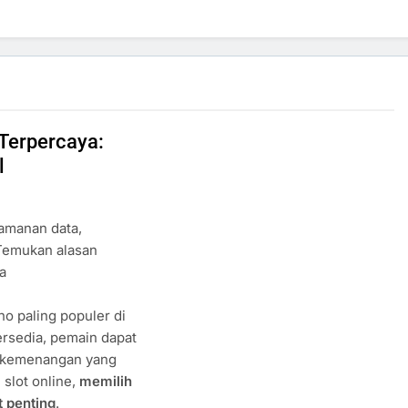
 Terpercaya:
l
eamanan data,
 Temukan alasan
a
no paling populer di
ersedia, pemain dapat
g kemenangan yang
slot online,
memilih
t penting
.