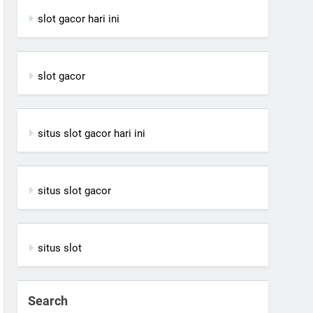
slot gacor hari ini
slot gacor
situs slot gacor hari ini
situs slot gacor
situs slot
Search