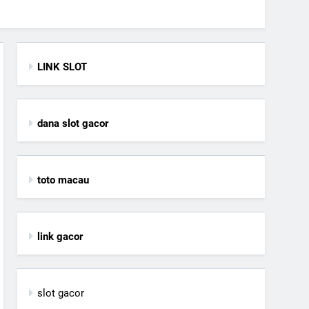
LINK SLOT
dana slot gacor
toto macau
link gacor
slot gacor