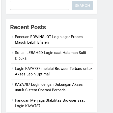
SEARCH
Recent Posts
Panduan EDWINSLOT Login agar Proses
Masuk Lebih Efisien
Solusi LEBAH4D Login saat Halaman Sulit
Dibuka
Login KAYA787 melalui Browser Terbaru untuk
Akses Lebih Optimal
KAYA787 Login dengan Dukungan Akses
untuk Sistem Operasi Berbeda
Panduan Menjaga Stabilitas Browser saat
Login KAYA787