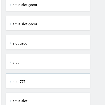
situs slot gacor
situs slot gacor
slot gacor
slot
slot 777
situs slot