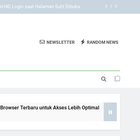
AH4D Login saat Halaman Sulit Dibuka
er Terbaru untuk Akses Lebih Optimal
 Akses untuk Sistem Operasi Berbeda
NEWSLETTER
RANDOM NEWS
gin agar Proses Masuk Lebih Efisien
AH4D Login saat Halaman Sulit Dibuka
nto Jerseys.
er Terbaru untuk Akses Lebih Optimal
 Akses untuk Sistem Operasi Berbeda
baru untuk Akses Lebih Optimal
KAYA787 Login dengan
3 Weeks Ago