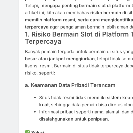
Tetapi,
mengapa penting bermain slot di platform 
artikel ini, kita akan membahas
risiko bermain di si
memilih platform resmi, serta cara mengidentifikas
terpercaya
agar pengalaman bermain lebih aman 
1. Risiko Bermain Slot di Platform
Terpercaya
Banyak pemain tergoda untuk bermain di situs ya
besar atau jackpot menggiurkan
, tetapi tidak sem
lisensi resmi. Bermain di situs tidak terpercaya d
risiko, seperti:
a. Keamanan Data Pribadi Terancam
Situs tidak resmi
tidak memiliki sistem kea
kuat
, sehingga data pemain bisa diretas atau 
Informasi pribadi seperti nama, alamat, dan de
disalahgunakan untuk penipuan
.
Solusi: