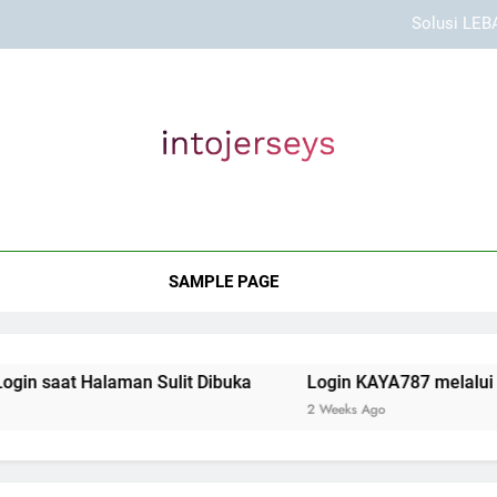
Solusi LEB
Login KAYA787 melalui Brows
KAYA787 Login dengan Dukungan
Panduan EDWINSLOT Lo
o Jerseys
Solusi LEB
ersey Olahraga Berkualitas Dan Merchandise Favorit Anda Di I
Login KAYA787 melalui Brows
SAMPLE PAGE
KAYA787 Login dengan Dukungan
alaman Sulit Dibuka
Login KAYA787 melalui Browser Ter
2 Weeks Ago