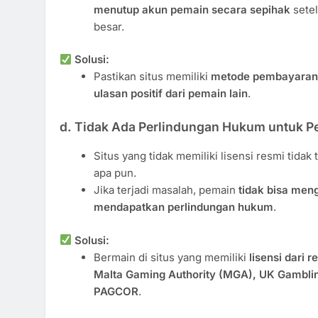
menutup akun pemain secara sepihak
sete
besar.
Solusi:
Pastikan situs memiliki
metode pembayaran 
ulasan positif dari pemain lain
.
d. Tidak Ada Perlindungan Hukum untuk P
Situs yang tidak memiliki lisensi resmi tidak
apa pun.
Jika terjadi masalah, pemain
tidak bisa men
mendapatkan perlindungan hukum
.
Solusi:
Bermain di situs yang memiliki
lisensi dari r
Malta Gaming Authority (MGA), UK Gambli
PAGCOR
.