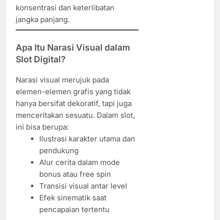
konsentrasi dan keterlibatan
jangka panjang.
Apa Itu Narasi Visual dalam
Slot Digital?
Narasi visual merujuk pada
elemen-elemen grafis yang tidak
hanya bersifat dekoratif, tapi juga
menceritakan sesuatu. Dalam slot,
ini bisa berupa:
Ilustrasi karakter utama dan
pendukung
Alur cerita dalam mode
bonus atau free spin
Transisi visual antar level
Efek sinematik saat
pencapaian tertentu