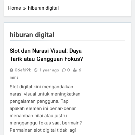
Home
hiburan digital
hiburan digital
Slot dan Narasi Visual: Daya
Tarik atau Gangguan Fokus?
06efd9b
1 year ago
0
6
mins
Slot digital kini mengandalkan
narasi visual untuk meningkatkan
pengalaman pengguna. Tapi
apakah elemen ini benar-benar
menambah nilai atau justru
mengganggu fokus saat bermain?
Permainan slot digital tidak lagi