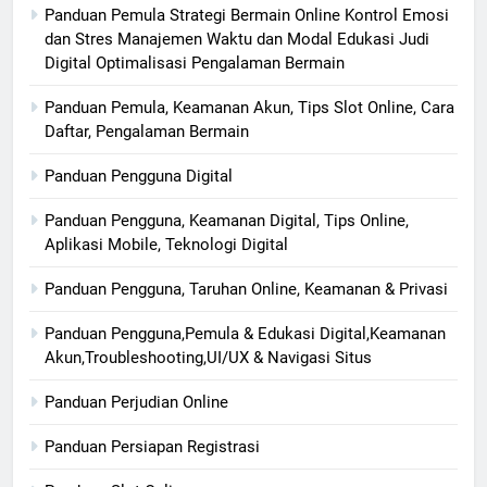
Panduan Pemula Strategi Bermain Online Kontrol Emosi
dan Stres Manajemen Waktu dan Modal Edukasi Judi
Digital Optimalisasi Pengalaman Bermain
Panduan Pemula, Keamanan Akun, Tips Slot Online, Cara
Daftar, Pengalaman Bermain
Panduan Pengguna Digital
Panduan Pengguna, Keamanan Digital, Tips Online,
Aplikasi Mobile, Teknologi Digital
Panduan Pengguna, Taruhan Online, Keamanan & Privasi
Panduan Pengguna,Pemula & Edukasi Digital,Keamanan
Akun,Troubleshooting,UI/UX & Navigasi Situs
Panduan Perjudian Online
Panduan Persiapan Registrasi