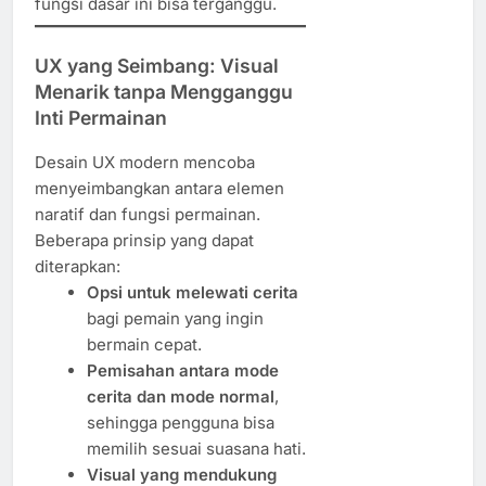
fungsi dasar ini bisa terganggu.
UX yang Seimbang: Visual
Menarik tanpa Mengganggu
Inti Permainan
Desain UX modern mencoba
menyeimbangkan antara elemen
naratif dan fungsi permainan.
Beberapa prinsip yang dapat
diterapkan:
Opsi untuk melewati cerita
bagi pemain yang ingin
bermain cepat.
Pemisahan antara mode
cerita dan mode normal
,
sehingga pengguna bisa
memilih sesuai suasana hati.
Visual yang mendukung