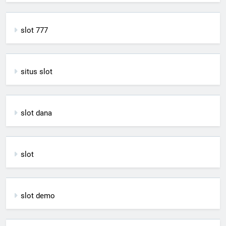
slot 777
situs slot
slot dana
slot
slot demo