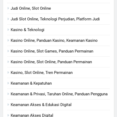
Judi Online, Slot Online
Judi Slot Online, Teknologi Perjudian, Platform Judi
Kasino & Teknologi
Kasino Online, Panduan Kasino, Keamanan Kasino
Kasino Online, Slot Games, Panduan Permainan
Kasino Online, Slot Online, Panduan Permainan
Kasino, Slot Online, Tren Permainan
Keamanan & Kepatuhan
Keamanan & Privasi, Taruhan Online, Panduan Pengguna
Keamanan Akses & Edukasi Digital
Keamanan Akses Digital