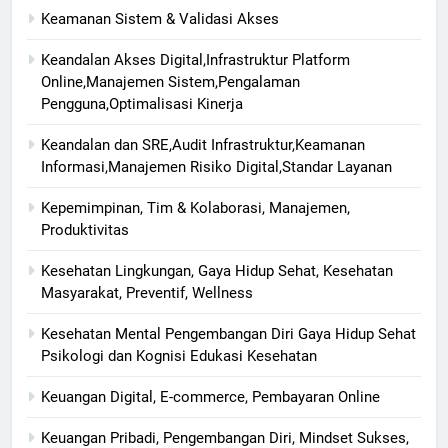
Keamanan Sistem & Validasi Akses
Keandalan Akses Digital,Infrastruktur Platform
Online,Manajemen Sistem,Pengalaman
Pengguna,Optimalisasi Kinerja
Keandalan dan SRE,Audit Infrastruktur,Keamanan
Informasi,Manajemen Risiko Digital,Standar Layanan
Kepemimpinan, Tim & Kolaborasi, Manajemen,
Produktivitas
Kesehatan Lingkungan, Gaya Hidup Sehat, Kesehatan
Masyarakat, Preventif, Wellness
Kesehatan Mental Pengembangan Diri Gaya Hidup Sehat
Psikologi dan Kognisi Edukasi Kesehatan
Keuangan Digital, E-commerce, Pembayaran Online
Keuangan Pribadi, Pengembangan Diri, Mindset Sukses,