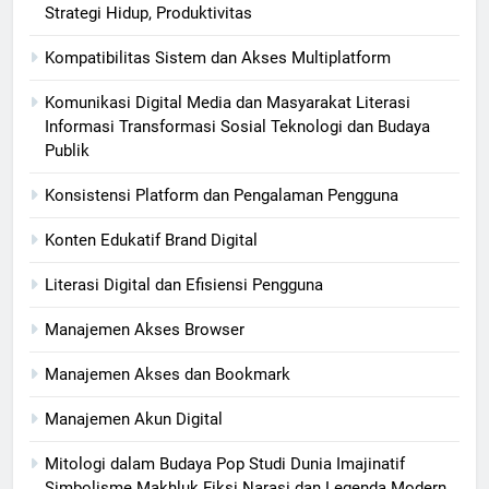
Strategi Hidup, Produktivitas
Kompatibilitas Sistem dan Akses Multiplatform
Komunikasi Digital Media dan Masyarakat Literasi
Informasi Transformasi Sosial Teknologi dan Budaya
Publik
Konsistensi Platform dan Pengalaman Pengguna
Konten Edukatif Brand Digital
Literasi Digital dan Efisiensi Pengguna
Manajemen Akses Browser
Manajemen Akses dan Bookmark
Manajemen Akun Digital
Mitologi dalam Budaya Pop Studi Dunia Imajinatif
Simbolisme Makhluk Fiksi Narasi dan Legenda Modern