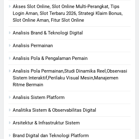
Akses Slot Online, Slot Online Multi-Perangkat, Tips
Login Aman, Slot Terbaru 2026, Strategi Klaim Bonus,
Slot Online Aman, Fitur Slot Online
Analisis Brand & Teknologi Digital
Analisis Permainan
Analisis Pola & Pengalaman Pemain
Analisis Pola Permainan,Studi Dinamika Reel,Observasi
Sistem Interaktif,Perilaku Visual Mesin,Manajemen
Ritme Bermain
Analisis Sistem Platform
Analitika Sistem & Observabilitas Digital
Arsitektur & Infrastruktur Sistem
Brand Digital dan Teknologi Platform