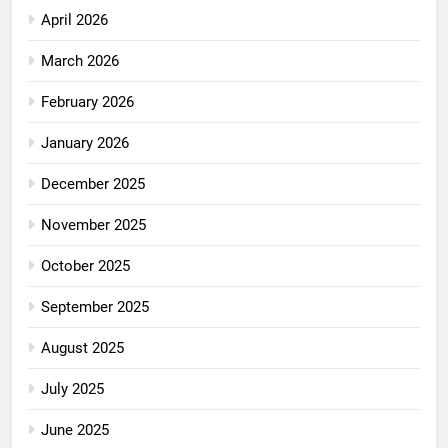
April 2026
March 2026
February 2026
January 2026
December 2025
November 2025
October 2025
September 2025
August 2025
July 2025
June 2025