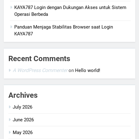
KAYA787 Login dengan Dukungan Akses untuk Sistem
Operasi Berbeda
Panduan Menjaga Stabilitas Browser saat Login
KAYA787
Recent Comments
A WordPress Commenter
on
Hello world!
Archives
July 2026
June 2026
May 2026