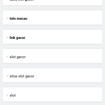
toto macau
link gacor
slot gacor
situs slot gacor
slot