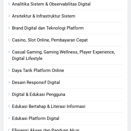
Analitika Sistem & Observabilitas Digital
Arsitektur & Infrastruktur Sistem
Brand Digital dan Teknologi Platform
Casino, Slot Online, Pembayaran Cepat
Casual Gaming, Gaming Wellness, Player Experience,
Digital Lifestyle
Daya Tarik Platform Online
Desain Responsif Digital
Digital & Edukasi Pengguna
Edukasi Bertahap & Literasi Informasi
Edukasi Platform Digital
Efisiensi Akses dan Panduan Akun