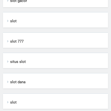
slot gacor
slot
slot 777
situs slot
slot dana
slot