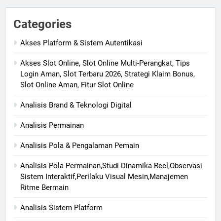
Categories
Akses Platform & Sistem Autentikasi
Akses Slot Online, Slot Online Multi-Perangkat, Tips
Login Aman, Slot Terbaru 2026, Strategi Klaim Bonus,
Slot Online Aman, Fitur Slot Online
Analisis Brand & Teknologi Digital
Analisis Permainan
Analisis Pola & Pengalaman Pemain
Analisis Pola Permainan,Studi Dinamika Reel,Observasi
Sistem Interaktif,Perilaku Visual Mesin,Manajemen
Ritme Bermain
Analisis Sistem Platform