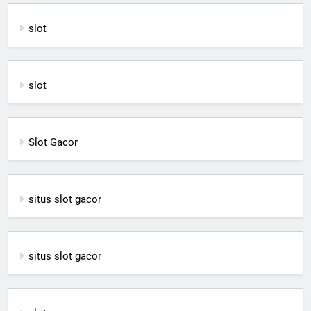
slot
slot
Slot Gacor
situs slot gacor
situs slot gacor