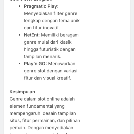
Pragmatic Play:
Menyediakan filter genre
lengkap dengan tema unik
dan fitur inovatif.
NetEnt:
Memiliki beragam
genre mulai dari klasik
hingga futuristik dengan
tampilan menarik.
Play’n GO:
Menawarkan
genre slot dengan variasi
fitur dan visual kreatif.
Kesimpulan
Genre dalam slot online adalah
elemen fundamental yang
mempengaruhi desain tampilan
situs, fitur permainan, dan pilihan
pemain. Dengan menyediakan