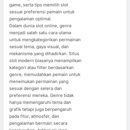
game, serta tips memilih slot
sesuai preferensi pemain untuk
pengalaman optimal.
Dalam dunia slot online, genre
menjadi salah satu cara utama
untuk mengkategorikan permainan
sesuai tema, gaya visual, dan
mekanisme yang dihadirkan. Situs
slot modern biasanya menampilkan
kategori atau filter berdasarkan
genre, memudahkan pemain untuk
menemukan permainan yang
sesuai dengan selera dan
preferensi mereka. Genre tidak
hanya memengaruhi tema dan
grafik tetapi juga berpengaruh
pada fitur, atmosfer, dan
pengalaman bermain secara