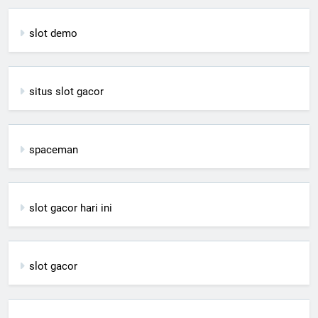
slot demo
situs slot gacor
spaceman
slot gacor hari ini
slot gacor