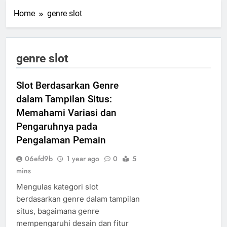
Home
genre slot
genre slot
Slot Berdasarkan Genre
dalam Tampilan Situs:
Memahami Variasi dan
Pengaruhnya pada
Pengalaman Pemain
06efd9b
1 year ago
0
5
mins
Mengulas kategori slot
berdasarkan genre dalam tampilan
situs, bagaimana genre
mempengaruhi desain dan fitur