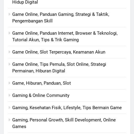
Hidup Digital
Game Online, Panduan Gaming, Strategi & Taktik,
Pengembangan Skill
Game Online, Panduan Internet, Browser & Teknologi,
Tutorial Akun, Tips & Trik Gaming
Game Online, Slot Terpercaya, Keamanan Akun
Game Online, Tips Pemula, Slot Online, Strategi
Permainan, Hiburan Digital
Game, Hiburan, Panduan, Slot
Gaming & Online Community
Gaming, Kesehatan Fisik, Lifestyle, Tips Bermain Game
Gaming, Personal Growth, Skill Development, Online
Games