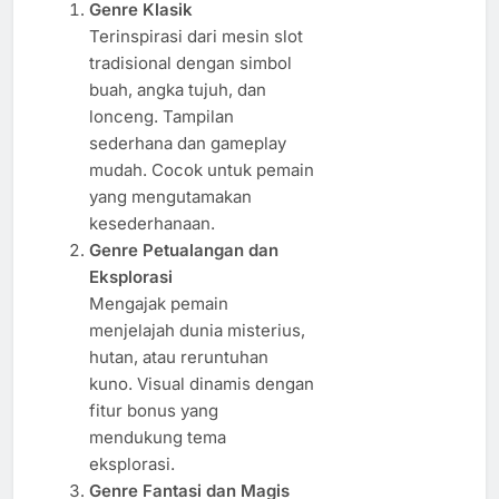
Genre Klasik
Terinspirasi dari mesin slot
tradisional dengan simbol
buah, angka tujuh, dan
lonceng. Tampilan
sederhana dan gameplay
mudah. Cocok untuk pemain
yang mengutamakan
kesederhanaan.
Genre Petualangan dan
Eksplorasi
Mengajak pemain
menjelajah dunia misterius,
hutan, atau reruntuhan
kuno. Visual dinamis dengan
fitur bonus yang
mendukung tema
eksplorasi.
Genre Fantasi dan Magis