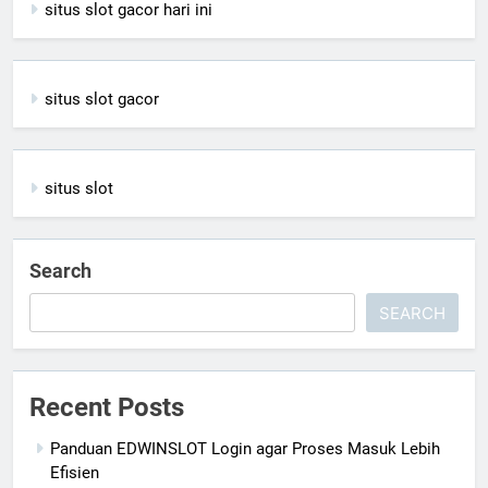
situs slot gacor hari ini
situs slot gacor
situs slot
Search
SEARCH
Recent Posts
Panduan EDWINSLOT Login agar Proses Masuk Lebih
Efisien