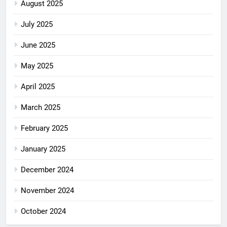
August 2025
July 2025
June 2025
May 2025
April 2025
March 2025
February 2025
January 2025
December 2024
November 2024
October 2024