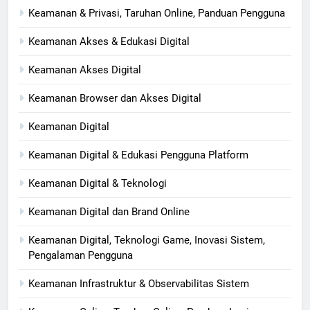
Keamanan & Privasi, Taruhan Online, Panduan Pengguna
Keamanan Akses & Edukasi Digital
Keamanan Akses Digital
Keamanan Browser dan Akses Digital
Keamanan Digital
Keamanan Digital & Edukasi Pengguna Platform
Keamanan Digital & Teknologi
Keamanan Digital dan Brand Online
Keamanan Digital, Teknologi Game, Inovasi Sistem,
Pengalaman Pengguna
Keamanan Infrastruktur & Observabilitas Sistem