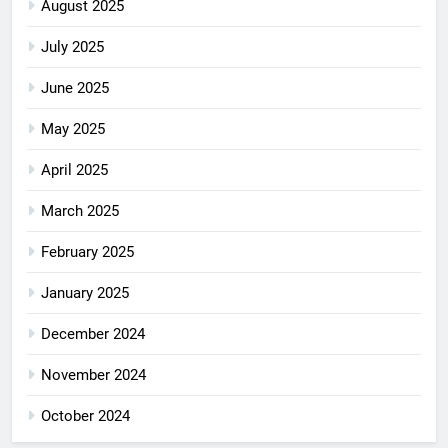
August 2025
July 2025
June 2025
May 2025
April 2025
March 2025
February 2025
January 2025
December 2024
November 2024
October 2024