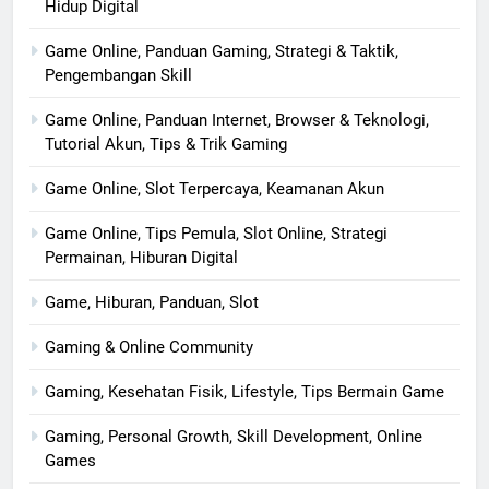
Hidup Digital
Game Online, Panduan Gaming, Strategi & Taktik,
Pengembangan Skill
Game Online, Panduan Internet, Browser & Teknologi,
Tutorial Akun, Tips & Trik Gaming
Game Online, Slot Terpercaya, Keamanan Akun
Game Online, Tips Pemula, Slot Online, Strategi
Permainan, Hiburan Digital
Game, Hiburan, Panduan, Slot
Gaming & Online Community
Gaming, Kesehatan Fisik, Lifestyle, Tips Bermain Game
Gaming, Personal Growth, Skill Development, Online
Games