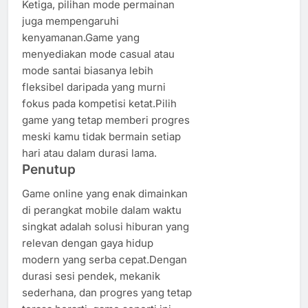
Ketiga, pilihan mode permainan
juga mempengaruhi
kenyamanan.Game yang
menyediakan mode casual atau
mode santai biasanya lebih
fleksibel daripada yang murni
fokus pada kompetisi ketat.Pilih
game yang tetap memberi progres
meski kamu tidak bermain setiap
hari atau dalam durasi lama.
Penutup
Game online yang enak dimainkan
di perangkat mobile dalam waktu
singkat adalah solusi hiburan yang
relevan dengan gaya hidup
modern yang serba cepat.Dengan
durasi sesi pendek, mekanik
sederhana, dan progres yang tetap