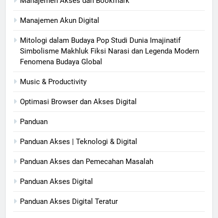
Manajemen Akses dan Bookmark
Manajemen Akun Digital
Mitologi dalam Budaya Pop Studi Dunia Imajinatif
Simbolisme Makhluk Fiksi Narasi dan Legenda Modern
Fenomena Budaya Global
Music & Productivity
Optimasi Browser dan Akses Digital
Panduan
Panduan Akses | Teknologi & Digital
Panduan Akses dan Pemecahan Masalah
Panduan Akses Digital
Panduan Akses Digital Teratur