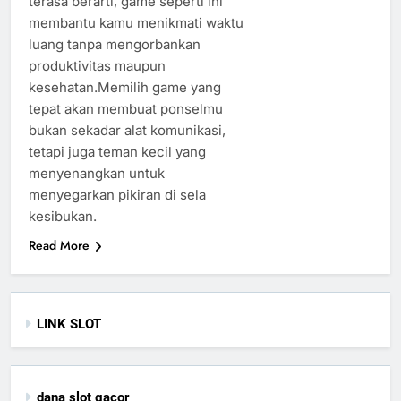
terasa berarti, game seperti ini
membantu kamu menikmati waktu
luang tanpa mengorbankan
produktivitas maupun
kesehatan.Memilih game yang
tepat akan membuat ponselmu
bukan sekadar alat komunikasi,
tetapi juga teman kecil yang
menyenangkan untuk
menyegarkan pikiran di sela
kesibukan.
Read More
LINK SLOT
dana slot gacor