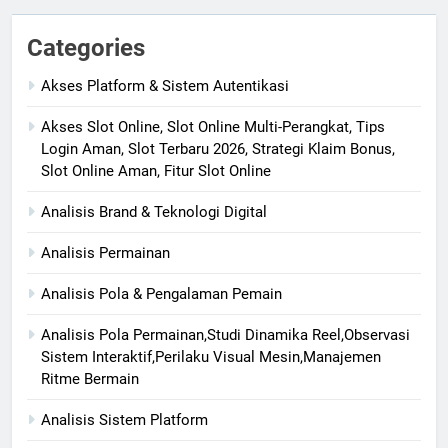
Categories
Akses Platform & Sistem Autentikasi
Akses Slot Online, Slot Online Multi-Perangkat, Tips
Login Aman, Slot Terbaru 2026, Strategi Klaim Bonus,
Slot Online Aman, Fitur Slot Online
Analisis Brand & Teknologi Digital
Analisis Permainan
Analisis Pola & Pengalaman Pemain
Analisis Pola Permainan,Studi Dinamika Reel,Observasi
Sistem Interaktif,Perilaku Visual Mesin,Manajemen
Ritme Bermain
Analisis Sistem Platform