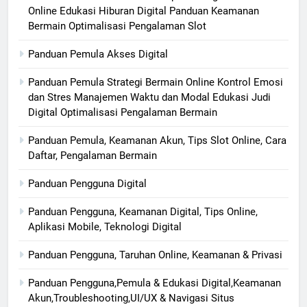
Online Edukasi Hiburan Digital Panduan Keamanan
Bermain Optimalisasi Pengalaman Slot
Panduan Pemula Akses Digital
Panduan Pemula Strategi Bermain Online Kontrol Emosi
dan Stres Manajemen Waktu dan Modal Edukasi Judi
Digital Optimalisasi Pengalaman Bermain
Panduan Pemula, Keamanan Akun, Tips Slot Online, Cara
Daftar, Pengalaman Bermain
Panduan Pengguna Digital
Panduan Pengguna, Keamanan Digital, Tips Online,
Aplikasi Mobile, Teknologi Digital
Panduan Pengguna, Taruhan Online, Keamanan & Privasi
Panduan Pengguna,Pemula & Edukasi Digital,Keamanan
Akun,Troubleshooting,UI/UX & Navigasi Situs