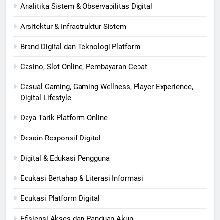
Analitika Sistem & Observabilitas Digital
Arsitektur & Infrastruktur Sistem
Brand Digital dan Teknologi Platform
Casino, Slot Online, Pembayaran Cepat
Casual Gaming, Gaming Wellness, Player Experience,
Digital Lifestyle
Daya Tarik Platform Online
Desain Responsif Digital
Digital & Edukasi Pengguna
Edukasi Bertahap & Literasi Informasi
Edukasi Platform Digital
Efisiensi Akses dan Panduan Akun