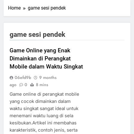
Home
game sesi pendek
game sesi pendek
Game Online yang Enak
Dimainkan di Perangkat
Mobile dalam Waktu Singkat
06efd9b
9 months
ago
0
8 mins
Game online di perangkat mobile
yang cocok dimainkan dalam
waktu singkat sangat ideal untuk
menemani waktu luang di sela
kesibukan.Artikel ini membahas
karakteristik, contoh jenis, serta