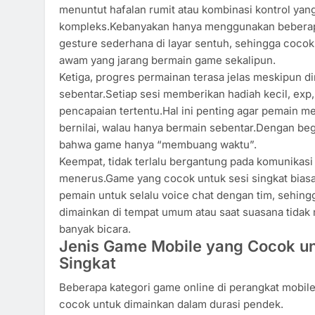
menuntut hafalan rumit atau kombinasi kontrol yan
kompleks.Kebanyakan hanya menggunakan beberap
gesture sederhana di layar sentuh, sehingga cocok
awam yang jarang bermain game sekalipun.
Ketiga, progres permainan terasa jelas meskipun d
sebentar.Setiap sesi memberikan hadiah kecil, exp, 
pencapaian tertentu.Hal ini penting agar pemain m
bernilai, walau hanya bermain sebentar.Dengan begi
bahwa game hanya “membuang waktu”.
Keempat, tidak terlalu bergantung pada komunikasi
menerus.Game yang cocok untuk sesi singkat bias
pemain untuk selalu voice chat dengan tim, sehing
dimainkan di tempat umum atau saat suasana tida
banyak bicara.
Jenis Game Mobile yang Cocok u
Singkat
Beberapa kategori game online di perangkat mobile
cocok untuk dimainkan dalam durasi pendek.