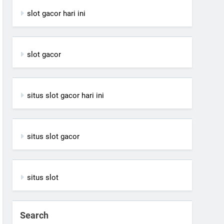
slot gacor hari ini
slot gacor
situs slot gacor hari ini
situs slot gacor
situs slot
Search