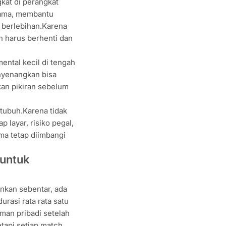
kat di perangkat
tama, membantu
berlebihan.Karena
 harus berhenti dan
mental kecil di tengah
nyenangkan bisa
an pikiran sebelum
 tubuh.Karena tidak
layar, risiko pegal,
ama tetap diimbangi
 untuk
nkan sebentar, ada
urasi rata rata satu
man pribadi setelah
tapi setiap match