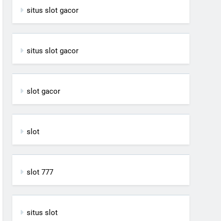
situs slot gacor
situs slot gacor
slot gacor
slot
slot 777
situs slot