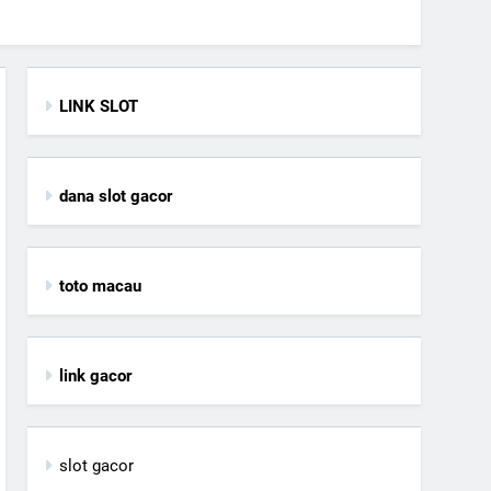
LINK SLOT
dana slot gacor
toto macau
link gacor
slot gacor