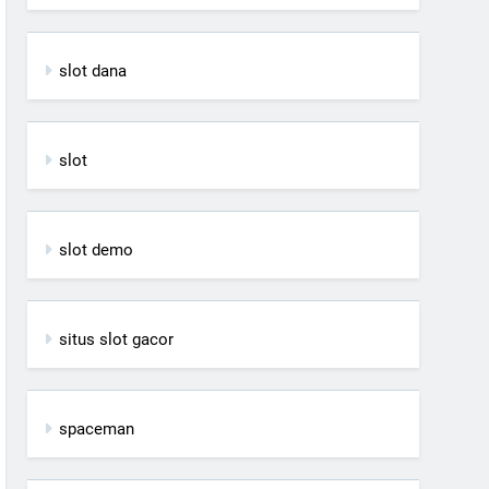
slot dana
slot
slot demo
situs slot gacor
spaceman